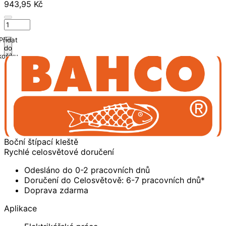
943,95 Kč
Přidat
do
košíku
Boční štípací kleště
Rychlé celosvětové doručení
Odesláno do 0-2 pracovních dnů
Doručení do Celosvětově: 6-7 pracovních dnů*
Doprava zdarma
Aplikace