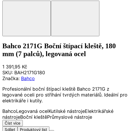
Bahco 2171G Boční štípací kleště, 180
mm (7 palců), legovaná ocel
1 391,95 Kč
SKU:
BAH2171G180
Značka:
Bahco
Profesionální boční štípací kleště Bahco 2171G z
legované oceli pro stříhání tvrdých materiálů. Ideální pro
elektrikáře i kutily.
Bahco
Legovaná ocel
Kutilské nástroje
Elektrikářské
nástroje
Boční kleště
Průmyslové nástroje
Číst více
Sdílet
Produktový list