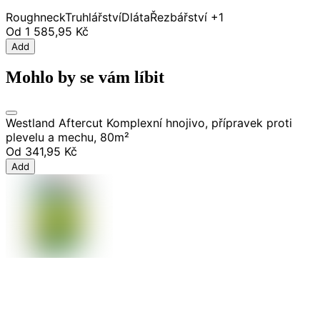
Roughneck
Truhlářství
Dláta
Řezbářství
+1
Od
1 585,95 Kč
Add
Mohlo by se vám líbit
Westland Aftercut Komplexní hnojivo, přípravek proti
plevelu a mechu, 80m²
Od
341,95 Kč
Add