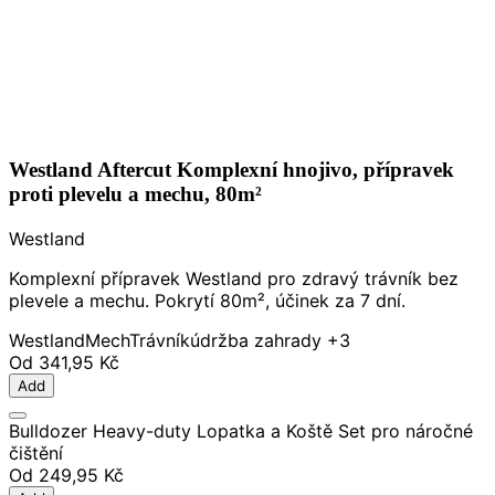
Westland Aftercut Komplexní hnojivo, přípravek
proti plevelu a mechu, 80m²
Westland
Komplexní přípravek Westland pro zdravý trávník bez
plevele a mechu. Pokrytí 80m², účinek za 7 dní.
Westland
Mech
Trávník
údržba zahrady
+3
Od
341,95 Kč
Add
Bulldozer Heavy-duty Lopatka a Koště Set pro náročné
čištění
Od
249,95 Kč