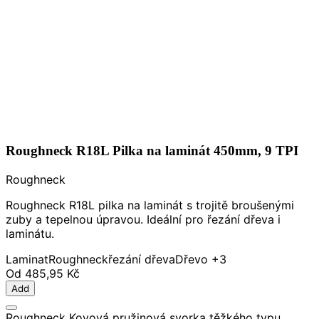
Roughneck R18L Pilka na laminát 450mm, 9 TPI
Roughneck
Roughneck R18L pilka na laminát s trojitě broušenými
zuby a tepelnou úpravou. Ideální pro řezání dřeva i
laminátu.
Laminat
Roughneck
řezání dřeva
Dřevo
+3
Od
485,95 Kč
Add
Roughneck Kovová pružinová svorka těžkého typu