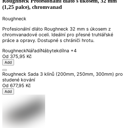
Roughneck Profesionální dláto s úkosem, 32 mm
(1,25 palce), chromvanad
Roughneck
Profesionální dláto Roughneck 32 mm s úkosem z
chromvanadové oceli. Ideální pro přesné truhlářské
práce a opravy. Dostupné s chrániči hrotu.
Roughneck
Nářadí
Nábytek
dílna
+4
Od
375,95 Kč
Add
Roughneck Sada 3 klínů (200mm, 250mm, 300mm) pro
studené kování
Od
677,95 Kč
Add