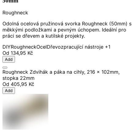
50mm
Roughneck
Odolná ocelová pružinová svorka Roughneck (50mm) s
měkkými podložkami a pevným úchopem. Ideální pro
práci se dřevem a kutilské projekty.
DIY
Roughneck
Ocel
Dřevozpracující nástroje
+1
Od
134,95 Kč
Add
Roughneck Zdvihák a páka na cihly, 216 x 102mm,
stopka 22mm
Od
405,95 Kč
Add