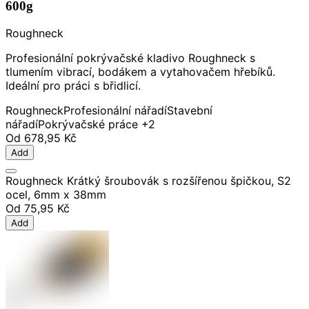
600g
Roughneck
Profesionální pokrývačské kladivo Roughneck s
tlumením vibrací, bodákem a vytahovačem hřebíků.
Ideální pro práci s břidlicí.
Roughneck
Profesionální nářadí
Stavební
nářadí
Pokrývačské práce
+2
Od
678,95 Kč
Add
Roughneck Krátký šroubovák s rozšířenou špičkou, S2
ocel, 6mm x 38mm
Od
75,95 Kč
Add