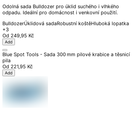
Odolná sada Bulldozer pro úklid suchého i vlhkého
odpadu. Ideální pro domácnost i venkovní použití.
Bulldozer
Úklidová sada
Robustní koště
Hluboká lopatka
+3
Od
249,95 Kč
Add
Blue Spot Tools - Sada 300 mm pilové krabice a těsnicí
pila
Od
221,95 Kč
Add