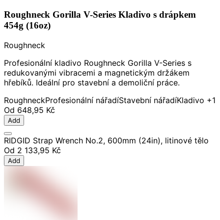
Roughneck Gorilla V-Series Kladivo s drápkem
454g (16oz)
Roughneck
Profesionální kladivo Roughneck Gorilla V-Series s
redukovanými vibracemi a magnetickým držákem
hřebíků. Ideální pro stavební a demoliční práce.
Roughneck
Profesionální nářadí
Stavební nářadí
Kladivo
+1
Od
648,95 Kč
Add
RIDGID Strap Wrench No.2, 600mm (24in), litinové tělo
Od
2 133,95 Kč
Add