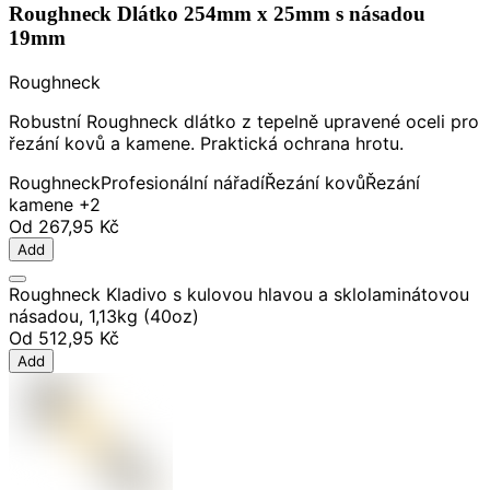
Roughneck Dlátko 254mm x 25mm s násadou
19mm
Roughneck
Robustní Roughneck dlátko z tepelně upravené oceli pro
řezání kovů a kamene. Praktická ochrana hrotu.
Roughneck
Profesionální nářadí
Řezání kovů
Řezání
kamene
+2
Od
267,95 Kč
Add
Roughneck Kladivo s kulovou hlavou a sklolaminátovou
násadou, 1,13kg (40oz)
Od
512,95 Kč
Add