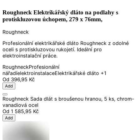
Roughneck Elektrikářský dláto na podlahy s
protiskluzovou úchopem, 279 x 76mm,
Roughneck
Profesionální elektrikářské dláto Roughneck z odolné
oceli s protiskluzovou rukojetí. Ideální pro
elektroinstalační práce.
Roughneck
Profesionální
nářadí
elektroinstalace
Elektrikářské dláto
+1
Od
396,95 Kč
Add
Roughneck Sada dlát s broušenou hranou, 5 ks, chrom-
vanadiová ocel
Od
1 585,95 Kč
Add