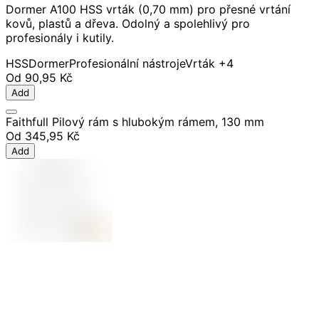
Dormer A100 HSS vrták (0,70 mm) pro přesné vrtání
kovů, plastů a dřeva. Odolný a spolehlivý pro
profesionály i kutily.
HSS
Dormer
Profesionální nástroje
Vrták
+4
Od
90,95 Kč
Add
Faithfull Pilový rám s hlubokým rámem, 130 mm
Od
345,95 Kč
Add