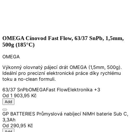
OMEGA Cínovod Fast Flow, 63/37 SnPb, 1,5mm,
500g (185°C)
OMEGA
Výkonný olovnatý pájecí drát OMEGA (1,5mm, 500g).
Ideální pro precizní elektronické práce díky rychlému
toku a no-clean formuli.
63/37 SnPb
OMEGA
Fast Flow
Elektronika
+3
Od
1 903,95 Kč
Add
GP BATTERIES Průmyslová nabíjecí NiMH baterie Sub C,
3,3Ah
Od
290,95 Kč
Add