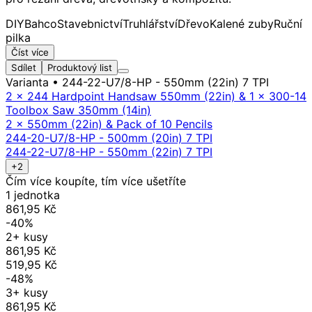
DIY
Bahco
Stavebnictví
Truhlářství
Dřevo
Kalené zuby
Ruční
pilka
Číst více
Sdílet
Produktový list
Varianta
• 244-22-U7/8-HP - 550mm (22in) 7 TPI
2 x 244 Hardpoint Handsaw 550mm (22in) & 1 x 300-14
Toolbox Saw 350mm (14in)
2 x 550mm (22in) & Pack of 10 Pencils
244-20-U7/8-HP - 500mm (20in) 7 TPI
244-22-U7/8-HP - 550mm (22in) 7 TPI
+2
Čím více koupíte, tím více ušetříte
1 jednotka
861,95 Kč
-40%
2+ kusy
861,95 Kč
519,95 Kč
-48%
3+ kusy
861,95 Kč