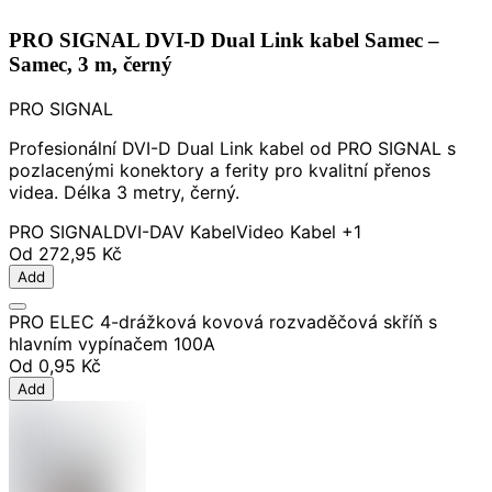
PRO SIGNAL DVI-D Dual Link kabel Samec –
Samec, 3 m, černý
PRO SIGNAL
Profesionální DVI-D Dual Link kabel od PRO SIGNAL s
pozlacenými konektory a ferity pro kvalitní přenos
videa. Délka 3 metry, černý.
PRO SIGNAL
DVI-D
AV Kabel
Video Kabel
+1
Od
272,95 Kč
Add
PRO ELEC 4-drážková kovová rozvaděčová skříň s
hlavním vypínačem 100A
Od
0,95 Kč
Add