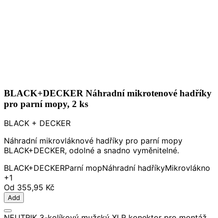
BLACK+DECKER Náhradní mikrotenové hadříky
pro parní mopy, 2 ks
BLACK + DECKER
Náhradní mikrovláknové hadříky pro parní mopy
BLACK+DECKER, odolné a snadno vyměnitelné.
BLACK+DECKER
Parní mop
Náhradní hadříky
Mikrovlákno
+1
Od
355,95 Kč
Add
NEUTRIK 3-kolíkový mužský XLR konektor pro montáž