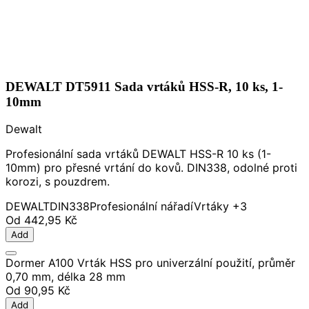
DEWALT DT5911 Sada vrtáků HSS-R, 10 ks, 1-
10mm
Dewalt
Profesionální sada vrtáků DEWALT HSS-R 10 ks (1-
10mm) pro přesné vrtání do kovů. DIN338, odolné proti
korozi, s pouzdrem.
DEWALT
DIN338
Profesionální nářadí
Vrtáky
+3
Od
442,95 Kč
Add
Dormer A100 Vrták HSS pro univerzální použití, průměr
0,70 mm, délka 28 mm
Od
90,95 Kč
Add