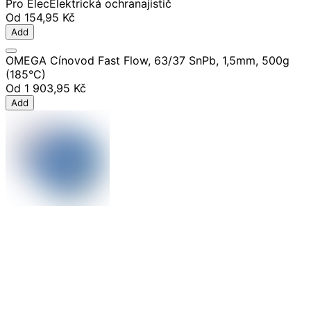
Pro Elec
Elektrická ochrana
jistič
Od
154,95 Kč
Add
OMEGA Cínovod Fast Flow, 63/37 SnPb, 1,5mm, 500g
(185°C)
Od
1 903,95 Kč
Add