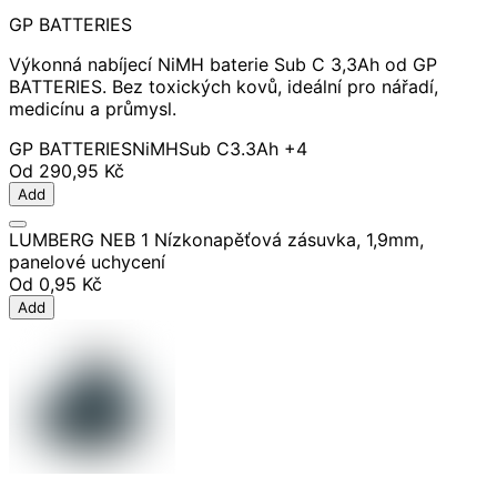
GP BATTERIES
Výkonná nabíjecí NiMH baterie Sub C 3,3Ah od GP
BATTERIES. Bez toxických kovů, ideální pro nářadí,
medicínu a průmysl.
GP BATTERIES
NiMH
Sub C
3.3Ah
+4
Od
290,95 Kč
Add
LUMBERG NEB 1 Nízkonapěťová zásuvka, 1,9mm,
panelové uchycení
Od
0,95 Kč
Add