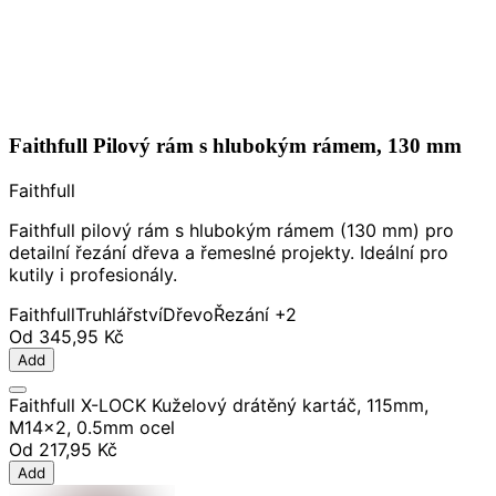
Faithfull Pilový rám s hlubokým rámem, 130 mm
Faithfull
Faithfull pilový rám s hlubokým rámem (130 mm) pro
detailní řezání dřeva a řemeslné projekty. Ideální pro
kutily i profesionály.
Faithfull
Truhlářství
Dřevo
Řezání
+2
Od
345,95 Kč
Add
Faithfull X-LOCK Kuželový drátěný kartáč, 115mm,
M14x2, 0.5mm ocel
Od
217,95 Kč
Add