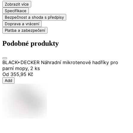
Zobrazit více
Specifikace
Bezpečnost a shoda s předpisy
Doprava a vrácení
Platba a zabezpečení
Podobné produkty
BLACK+DECKER Náhradní mikrotenové hadříky pro
parní mopy, 2 ks
Od
355,95 Kč
Add