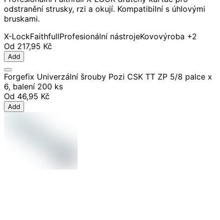
odstranění strusky, rzi a okují. Kompatibilní s úhlovými
bruskami.
X-Lock
Faithfull
Profesionální nástroje
Kovovýroba
+2
Od
217,95 Kč
Add
Forgefix Univerzální šrouby Pozi CSK TT ZP 5/8 palce x
6, balení 200 ks
Od
46,95 Kč
Add