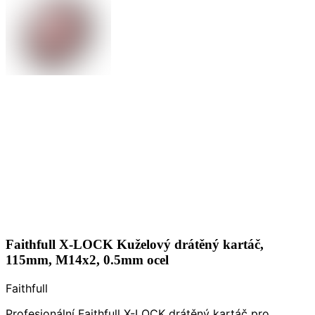
Faithfull X-LOCK Kuželový drátěný kartáč,
115mm, M14x2, 0.5mm ocel
Faithfull
Profesionální Faithfull X-LOCK drátěný kartáč pro