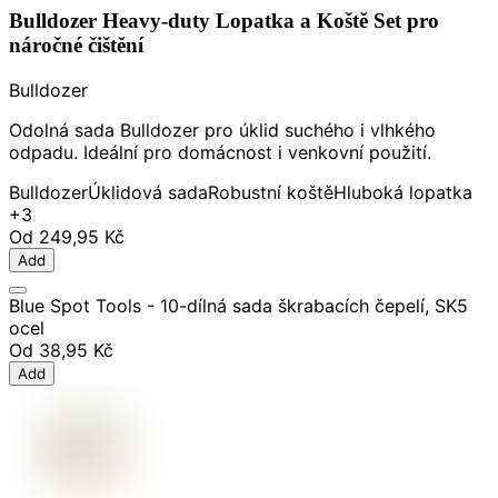
Bulldozer Heavy-duty Lopatka a Koště Set pro
náročné čištění
Bulldozer
Odolná sada Bulldozer pro úklid suchého i vlhkého
odpadu. Ideální pro domácnost i venkovní použití.
Bulldozer
Úklidová sada
Robustní koště
Hluboká lopatka
+3
Od
249,95 Kč
Add
Blue Spot Tools - 10-dílná sada škrabacích čepelí, SK5
ocel
Od
38,95 Kč
Add