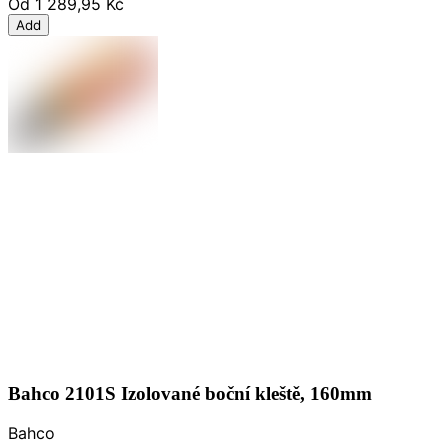
Od
1 289,95 Kč
Add
Bahco 2101S Izolované boční kleště, 160mm
Bahco