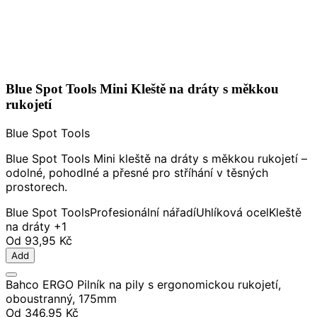
Blue Spot Tools Mini Kleště na dráty s měkkou
rukojetí
Blue Spot Tools
Blue Spot Tools Mini kleště na dráty s měkkou rukojetí –
odolné, pohodlné a přesné pro stříhání v těsných
prostorech.
Blue Spot Tools
Profesionální nářadí
Uhlíková ocel
Kleště
na dráty
+1
Od
93,95 Kč
Add
Bahco ERGO Pilník na pily s ergonomickou rukojetí,
oboustranný, 175mm
Od
346,95 Kč