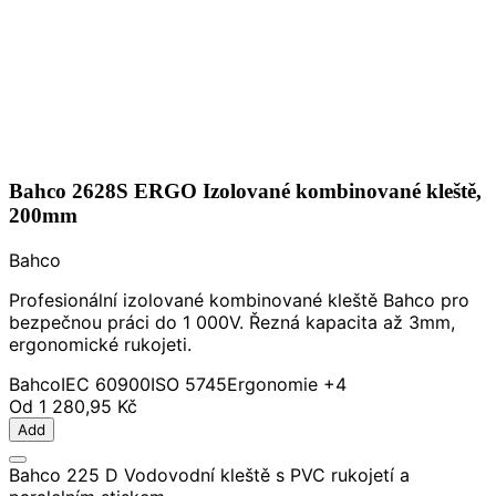
Bahco 2628S ERGO Izolované kombinované kleště,
200mm
Bahco
Profesionální izolované kombinované kleště Bahco pro
bezpečnou práci do 1 000V. Řezná kapacita až 3mm,
ergonomické rukojeti.
Bahco
IEC 60900
ISO 5745
Ergonomie
+4
Od
1 280,95 Kč
Add
Bahco 225 D Vodovodní kleště s PVC rukojetí a