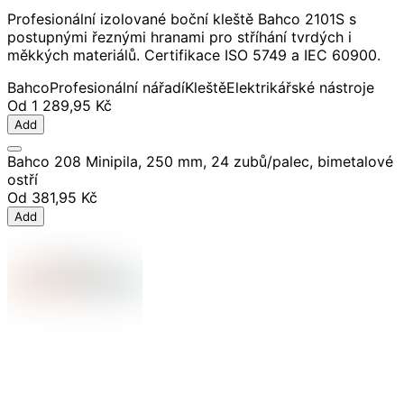
Profesionální izolované boční kleště Bahco 2101S s
postupnými řeznými hranami pro stříhání tvrdých i
měkkých materiálů. Certifikace ISO 5749 a IEC 60900.
Bahco
Profesionální nářadí
Kleště
Elektrikářské nástroje
Od
1 289,95 Kč
Add
Bahco 208 Minipila, 250 mm, 24 zubů/palec, bimetalové
ostří
Od
381,95 Kč
Add