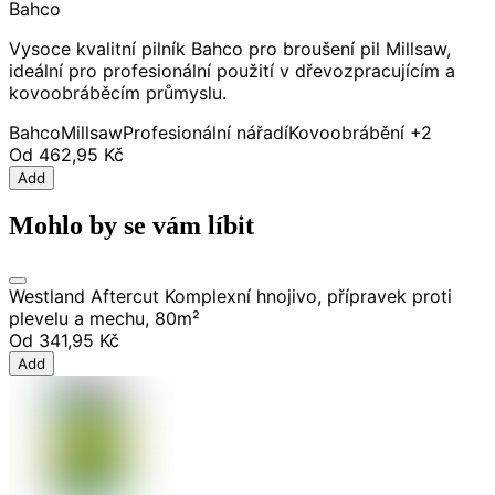
Bahco
Vysoce kvalitní pilník Bahco pro broušení pil Millsaw,
ideální pro profesionální použití v dřevozpracujícím a
kovoobráběcím průmyslu.
Bahco
Millsaw
Profesionální nářadí
Kovoobrábění
+2
Od
462,95 Kč
Add
Mohlo by se vám líbit
Westland Aftercut Komplexní hnojivo, přípravek proti
plevelu a mechu, 80m²
Od
341,95 Kč
Add