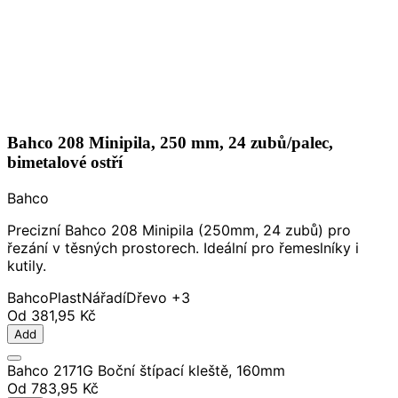
Bahco 208 Minipila, 250 mm, 24 zubů/palec,
bimetalové ostří
Bahco
Precizní Bahco 208 Minipila (250mm, 24 zubů) pro
řezání v těsných prostorech. Ideální pro řemeslníky i
kutily.
Bahco
Plast
Nářadí
Dřevo
+3
Od
381,95 Kč
Add
Bahco 2171G Boční štípací kleště, 160mm
Od
783,95 Kč