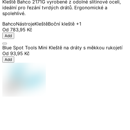
Kleště Bahco 2171G vyrobené z odolné slitinové oceli,
ideální pro řezání tvrdých drátů. Ergonomické a
spolehlivé.
Bahco
Nástroje
Kleště
Boční kleště
+1
Od
783,95 Kč
Add
Blue Spot Tools Mini Kleště na dráty s měkkou rukojetí
Od
93,95 Kč
Add