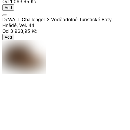
Od
1 063,95 Kč
Add
DeWALT Challenger 3 Voděodolné Turistické Boty,
Hnědé, Vel. 44
Od
3 968,95 Kč
Add