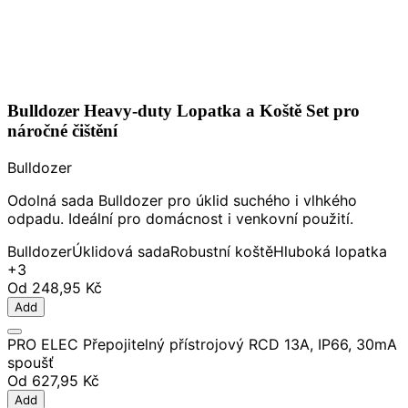
Bulldozer Heavy-duty Lopatka a Koště Set pro
náročné čištění
Bulldozer
Odolná sada Bulldozer pro úklid suchého i vlhkého
odpadu. Ideální pro domácnost i venkovní použití.
Bulldozer
Úklidová sada
Robustní koště
Hluboká lopatka
+3
Od
248,95 Kč
Add
PRO ELEC Přepojitelný přístrojový RCD 13A, IP66, 30mA
spoušť
Od
627,95 Kč
Add