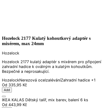
Hozelock 2177 Kulatý kohoutkový adaptér s
mixérem, max 24mm
Hozelock
Hozelock 2177 kulatý adaptér s mixérem pro připojení
zahradní hadice k oválným a kulatým kohoutkům.
Bezpečné a neprosakující.
Hozelock
Nerezová ocel
zalévání
Zahradní hadice
+1
Od
335,95 Kč
Add
IKEA KALAS Dětský talíř, mix barev, balení 6 ks
Od
443,99 Kč