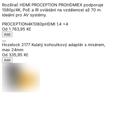
Rozšírač HDMI PROCEPTION PROHDMIEX podporuje
1080p/4K, PoE a IR ovládání na vzdálenost až 70 m.
Ideální pro AV systémy.
PROCEPTION
4K
1080p
HDMI 1.4
+4
Od
1 763,95 Kč
Add
Hozelock 2177 Kulatý kohoutkový adaptér s mixérem,
max 24mm
Od
335,95 Kč
Add