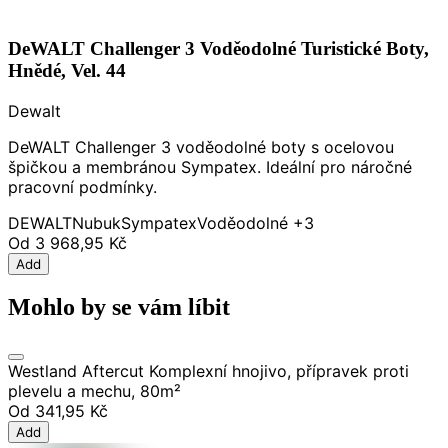
DeWALT Challenger 3 Voděodolné Turistické Boty,
Hnědé, Vel. 44
Dewalt
DeWALT Challenger 3 voděodolné boty s ocelovou
špičkou a membránou Sympatex. Ideální pro náročné
pracovní podmínky.
DEWALT
Nubuk
Sympatex
Voděodolné
+3
Od
3 968,95 Kč
Add
Mohlo by se vám líbit
Westland Aftercut Komplexní hnojivo, přípravek proti
plevelu a mechu, 80m²
Od
341,95 Kč
Add