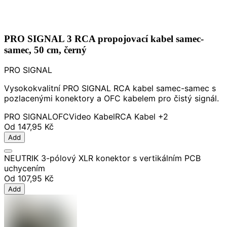
PRO SIGNAL 3 RCA propojovací kabel samec-
samec, 50 cm, černý
PRO SIGNAL
Vysokokvalitní PRO SIGNAL RCA kabel samec-samec s
pozlacenými konektory a OFC kabelem pro čistý signál.
PRO SIGNAL
OFC
Video Kabel
RCA Kabel
+2
Od
147,95 Kč
Add
NEUTRIK 3-pólový XLR konektor s vertikálním PCB
uchycením
Od
107,95 Kč
Add