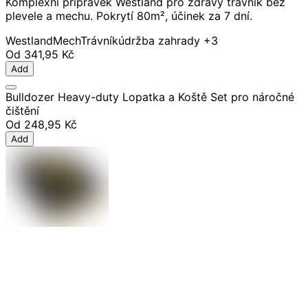
Komplexní přípravek Westland pro zdravý trávník bez
plevele a mechu. Pokrytí 80m², účinek za 7 dní.
Westland
Mech
Trávník
údržba zahrady
+3
Od
341,95 Kč
Add
Bulldozer Heavy-duty Lopatka a Koště Set pro náročné
čištění
Od
248,95 Kč
Add