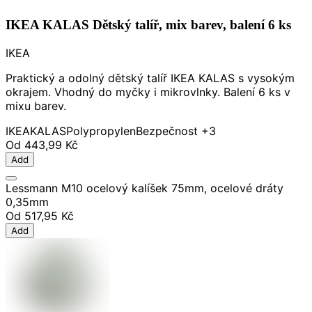
IKEA KALAS Dětský talíř, mix barev, balení 6 ks
IKEA
Praktický a odolný dětský talíř IKEA KALAS s vysokým
okrajem. Vhodný do myčky i mikrovlnky. Balení 6 ks v
mixu barev.
IKEA
KALAS
Polypropylen
Bezpečnost
+3
Od
443,99 Kč
Add
Lessmann M10 ocelový kalíšek 75mm, ocelové dráty
0,35mm
Od
517,95 Kč
Add