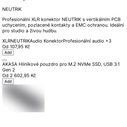
NEUTRIK
Profesionální XLR konektor NEUTRIK s vertikálním PCB
uchycením, pozlacené kontakty a EMC ochranou. Ideální
pro studio a živou hudbu.
XLR
NEUTRIK
Audio Konektor
Profesionální audio
+3
Od
107,95 Kč
Add
AKASA Hliníkové pouzdro pro M.2 NVMe SSD, USB 3.1
Gen 2
Od
2 602,95 Kč
Add