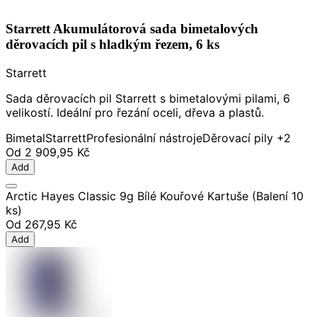
Starrett Akumulátorová sada bimetalových
děrovacích pil s hladkým řezem, 6 ks
Starrett
Sada děrovacích pil Starrett s bimetalovými pilami, 6
velikostí. Ideální pro řezání oceli, dřeva a plastů.
Bimetal
Starrett
Profesionální nástroje
Děrovací pily
+2
Od
2 909,95 Kč
Add
Arctic Hayes Classic 9g Bílé Kouřové Kartuše (Balení 10
ks)
Od
267,95 Kč
Add