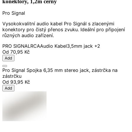
konektory, 1,2m černý
Pro Signal
Vysokokvalitní audio kabel Pro Signál s zlacenými
konektory pro čistý přenos zvuku. Ideální pro připojení
různých audio zařízení.
PRO SIGNAL
RCA
Audio Kabel
3,5mm jack
+2
Od
70,95 Kč
Add
Pro Signal Spojka 6,35 mm stereo jack, zástrčka na
zástrčku
Od
93,95 Kč
Add