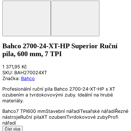
Bahco 2700-24-XT-HP Superior Ruční
pila, 600 mm, 7 TPI
1 371,95 Kč
SKU:
BAH270024XT
Značka:
Bahco
Profesionální ruční pila Bahco 2700-24-XT-HP s XT
ozubením a tvrdokovovými zuby. Ideální na hrubé
materiály.
Bahco
7 TPI
600 mm
Stavební nářadí
Tesařské nářadí
Řezné
nástroje
Ruční pila
XT ozubení
Tvrdokovové zuby
Profi
nářadí
Číst více