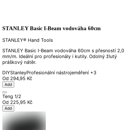
STANLEY Basic I-Beam vodováha 60cm
STANLEY® Hand Tools
STANLEY Basic I-Beam vodováha 60cm s přesností 2,0
mm/m. Ideální pro profesionály i kutily. Odolný žlutý
práškový nátěr.
DIY
Stanley
Profesionální nástroje
měření
+3
Od
294,95 Kč
Add
Teng 1/2
Od
225,95 Kč
Add