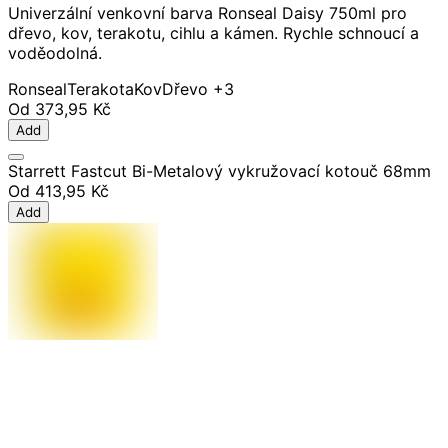
Univerzální venkovní barva Ronseal Daisy 750ml pro
dřevo, kov, terakotu, cihlu a kámen. Rychle schnoucí a
voděodolná.
Ronseal
Terakota
Kov
Dřevo
+3
Od
373,95 Kč
Add
Starrett Fastcut Bi-Metalový vykružovací kotouč 68mm
Od
413,95 Kč
Add