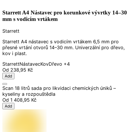
Starrett A4 Nástavec pro korunkové vývrtky 14–30
mm s vodicím vrtákem
Starrett
Starrett A4 nástavec s vodicím vrtákem 6,5 mm pro
přesné vrtání otvorů 14–30 mm. Univerzální pro dřevo,
kov i plast.
Starrett
Nástavec
Kov
Dřevo
+4
Od
238,95 Kč
Add
Scan 18 litrů sada pro likvidaci chemických úniků –
kyseliny a rozpouštědla
Od
1 408,95 Kč
Add