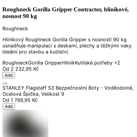
Roughneck Gorilla Gripper Contractor, hliníkové,
nosnost 90 kg
Roughneck
Hliníkový Roughneck Gorilla Gripper s nosností 90 kg
usnadňuje manipulaci s deskami, plechy a těžkými vaky.
Ideální pro stavbu a kutilství.
Roughneck
Gorilla Gripper
Hliník
Kutilské potřeby
+2
Od
2 232,95 Kč
Add
STANLEY Flagstaff S3 Bezpečnostní Boty - Voděodolné,
Ocelová Špička, Velikost 9
Od
1 788,95 Kč
Add