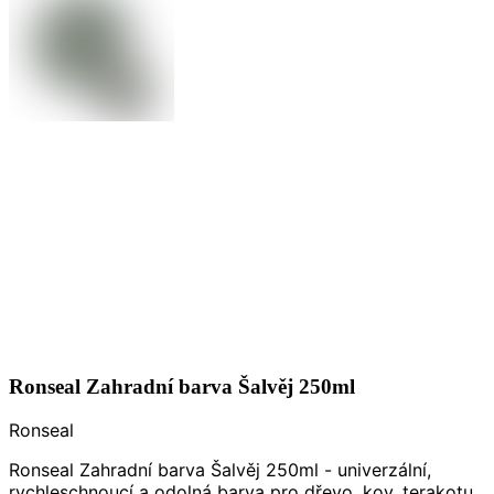
Ronseal Zahradní barva Šalvěj 250ml
Ronseal
Ronseal Zahradní barva Šalvěj 250ml - univerzální,
rychleschnoucí a odolná barva pro dřevo, kov, terakotu,