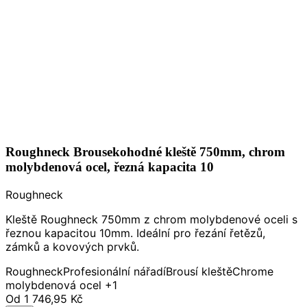
Roughneck Brousekohodné kleště 750mm, chrom
molybdenová ocel, řezná kapacita 10
Roughneck
Kleště Roughneck 750mm z chrom molybdenové oceli s
řeznou kapacitou 10mm. Ideální pro řezání řetězů,
zámků a kovových prvků.
Roughneck
Profesionální nářadí
Brousí kleště
Chrome
molybdenová ocel
+1
Od
1 746,95 Kč