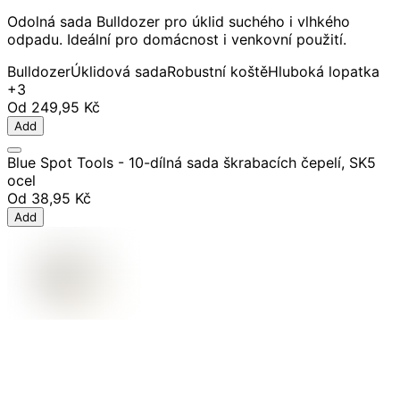
Odolná sada Bulldozer pro úklid suchého i vlhkého
odpadu. Ideální pro domácnost i venkovní použití.
Bulldozer
Úklidová sada
Robustní koště
Hluboká lopatka
+3
Od
249,95 Kč
Add
Blue Spot Tools - 10-dílná sada škrabacích čepelí, SK5
ocel
Od
38,95 Kč
Add