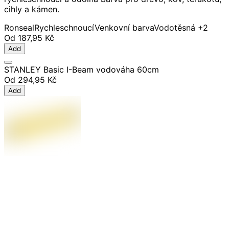
cihly a kámen.
Ronseal
Rychleschnoucí
Venkovní barva
Vodotěsná
+2
Od
187,95 Kč
Add
STANLEY Basic I-Beam vodováha 60cm
Od
294,95 Kč
Add