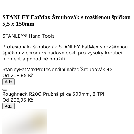
STANLEY FatMax Šroubovák s rozšířenou špičkou
5,5 x 150mm
STANLEY® Hand Tools
Profesionální šroubovák STANLEY FatMax s rozšířenou
špičkou z chrom-vanadové oceli pro vysoký krouticí
moment a pohodlné použití.
Stanley
FatMax
Profesionální nářadí
Šroubovák
+2
Od
208,95 Kč
Add
Roughneck R20C Pružná pilka 500mm, 8 TPI
Od
296,95 Kč
Add