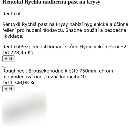
Rentokil Rychlá nádherná past na krysy
Rentokil
Rentokil Rychlá past na krysy nabízí hygienické a účinné
řešení pro hubení hlodavců. Snadné použití a bezpečná
likvidace.
Rentokil
Bezpečnost
Domácí škůdci
Hygienické řešení
+2
Od
228,95 Kč
Add
Roughneck Brousekohodné kleště 750mm, chrom
molybdenová ocel, řezná kapacita 10
Od
1 746,95 Kč
Add