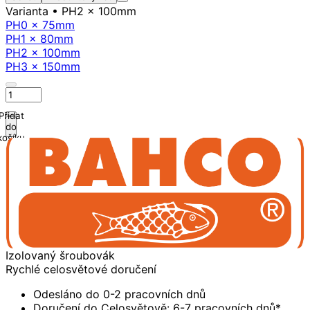
Varianta
• PH2 x 100mm
PH0 x 75mm
PH1 x 80mm
PH2 x 100mm
PH3 x 150mm
Přidat
do
košíku
Izolovaný šroubovák
Rychlé celosvětové doručení
Odesláno do 0-2 pracovních dnů
Doručení do Celosvětově: 6-7 pracovních dnů*