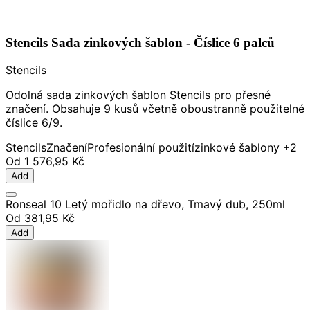
Stencils Sada zinkových šablon - Číslice 6 palců
Stencils
Odolná sada zinkových šablon Stencils pro přesné
značení. Obsahuje 9 kusů včetně oboustranně použitelné
číslice 6/9.
Stencils
Značení
Profesionální použití
zinkové šablony
+2
Od
1 576,95 Kč
Add
Ronseal 10 Letý mořidlo na dřevo, Tmavý dub, 250ml
Od
381,95 Kč
Add