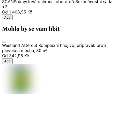
SCAN
Průmyslová ochrana
Laboratoře
Bezpečnostní sada
+3
Od
1 408,95 Kč
Add
Mohlo by se vám líbit
Westland Aftercut Komplexní hnojivo, přípravek proti
plevelu a mechu, 80m²
Od
342,95 Kč
Add