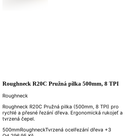
Roughneck R20C Pružná pilka 500mm, 8 TPI
Roughneck
Roughneck R20C Pružná pilka (500mm, 8 TPI) pro
rychlé a přesné řezání dřeva. Ergonomická rukojeť a
tvrzená čepel.
500mm
Roughneck
Tvrzená ocel
řezání dřeva
+3
Od
296,95 Kč