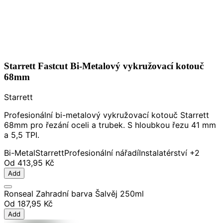
Starrett Fastcut Bi-Metalový vykružovací kotouč
68mm
Starrett
Profesionální bi-metalový vykružovací kotouč Starrett
68mm pro řezání oceli a trubek. S hloubkou řezu 41 mm
a 5,5 TPI.
Bi-Metal
Starrett
Profesionální nářadí
Instalatérství
+2
Od
413,95 Kč
Add
Ronseal Zahradní barva Šalvěj 250ml
Od
187,95 Kč
Add