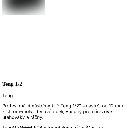
Teng 1/2
Teng
Profesionální nástrčný klíč Teng 1/2″ s nástrčkou 12 mm
z chrom-molybdenové oceli, vhodný pro nárazové
utahováky a ráčny.
Teng
GGG-W-6608
automobilové nářadí
Chrom-