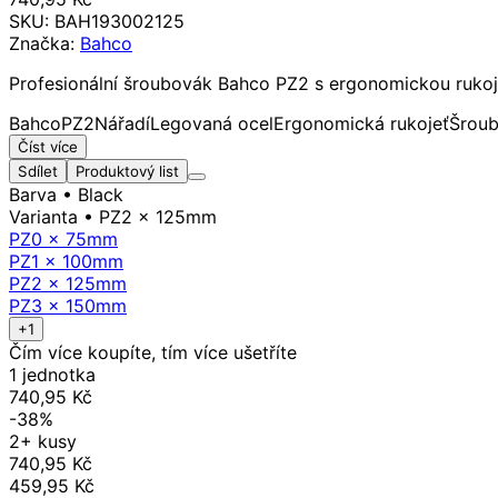
SKU:
BAH193002125
Značka:
Bahco
Profesionální šroubovák Bahco PZ2 s ergonomickou rukoj
Bahco
PZ2
Nářadí
Legovaná ocel
Ergonomická rukojeť
Šrou
Číst více
Sdílet
Produktový list
Barva
• Black
Varianta
• PZ2 x 125mm
PZ0 x 75mm
PZ1 x 100mm
PZ2 x 125mm
PZ3 x 150mm
+1
Čím více koupíte, tím více ušetříte
1 jednotka
740,95 Kč
-38%
2+ kusy
740,95 Kč
459,95 Kč