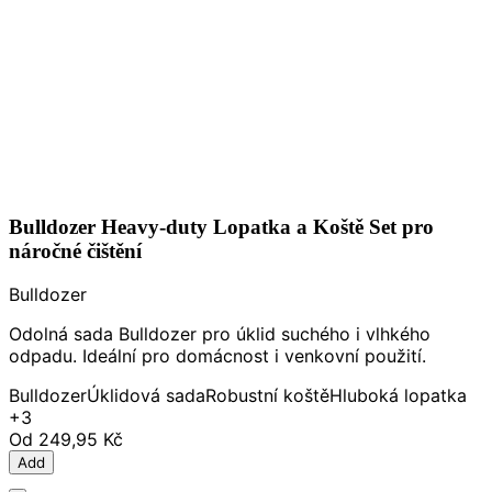
Bulldozer Heavy-duty Lopatka a Koště Set pro
náročné čištění
Bulldozer
Odolná sada Bulldozer pro úklid suchého i vlhkého
odpadu. Ideální pro domácnost i venkovní použití.
Bulldozer
Úklidová sada
Robustní koště
Hluboká lopatka
+3
Od
249,95 Kč
Add