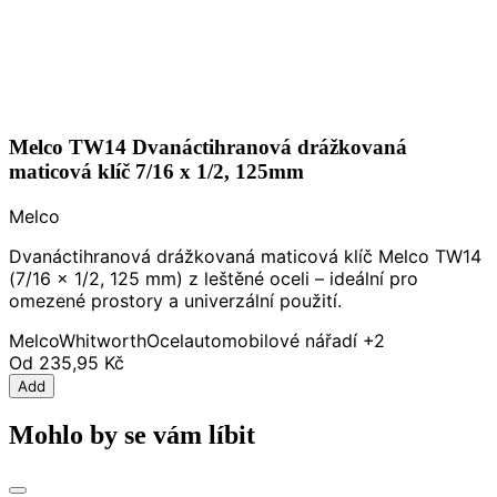
Melco TW14 Dvanáctihranová drážkovaná
maticová klíč 7/16 x 1/2, 125mm
Melco
Dvanáctihranová drážkovaná maticová klíč Melco TW14
(7/16 x 1/2, 125 mm) z leštěné oceli – ideální pro
omezené prostory a univerzální použití.
Melco
Whitworth
Ocel
automobilové nářadí
+2
Od
235,95 Kč
Add
Mohlo by se vám líbit