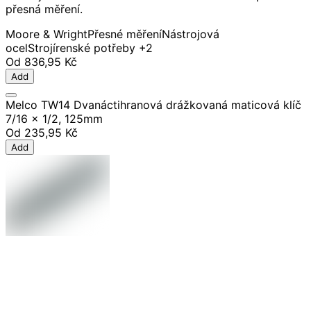
přesná měření.
Moore & Wright
Přesné měření
Nástrojová
ocel
Strojírenské potřeby
+2
Od
836,95 Kč
Add
Melco TW14 Dvanáctihranová drážkovaná maticová klíč
7/16 x 1/2, 125mm
Od
235,95 Kč
Add