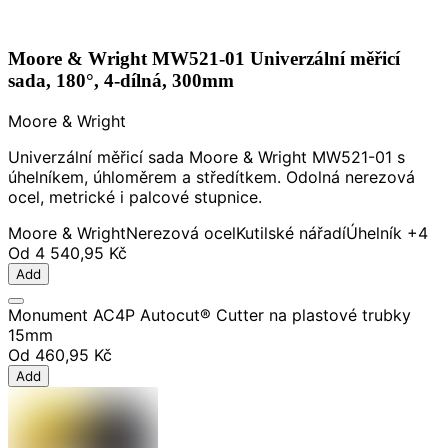
Moore & Wright MW521-01 Univerzální měřicí
sada, 180°, 4-dílná, 300mm
Moore & Wright
Univerzální měřicí sada Moore & Wright MW521-01 s
úhelníkem, úhloměrem a středítkem. Odolná nerezová
ocel, metrické i palcové stupnice.
Moore & Wright
Nerezová ocel
Kutilské nářadí
Úhelník
+4
Od
4 540,95 Kč
Add
Monument AC4P Autocut® Cutter na plastové trubky
15mm
Od
460,95 Kč
Add