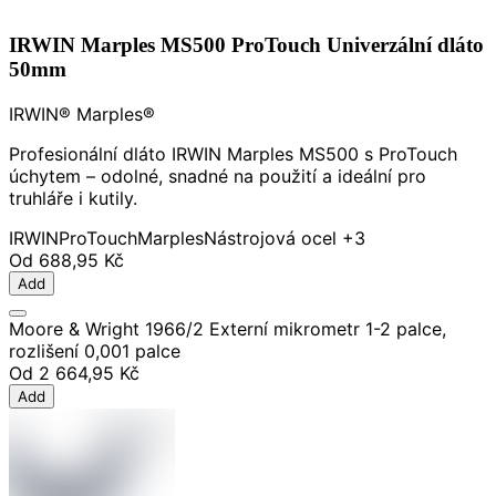
IRWIN Marples MS500 ProTouch Univerzální dláto
50mm
IRWIN® Marples®
Profesionální dláto IRWIN Marples MS500 s ProTouch
úchytem – odolné, snadné na použití a ideální pro
truhláře i kutily.
IRWIN
ProTouch
Marples
Nástrojová ocel
+3
Od
688,95 Kč
Add
Moore & Wright 1966/2 Externí mikrometr 1-2 palce,
rozlišení 0,001 palce
Od
2 664,95 Kč
Add