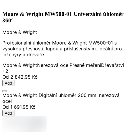
Moore & Wright MW500-01 Univerzální úhloměr
360°
Moore & Wright
Profesionální úhloměr Moore & Wright MW500-01 s
vysokou přesností, lupou a příslušenstvím. Ideální pro
inženýry a dřevaře.
Moore & Wright
Nerezová ocel
Přesné měření
Dřevařství
+2
Od
2 842,95 Kč
Add
Moore & Wright Digitální úhloměr 200 mm, nerezová
ocel
Od
1 691,95 Kč
Add