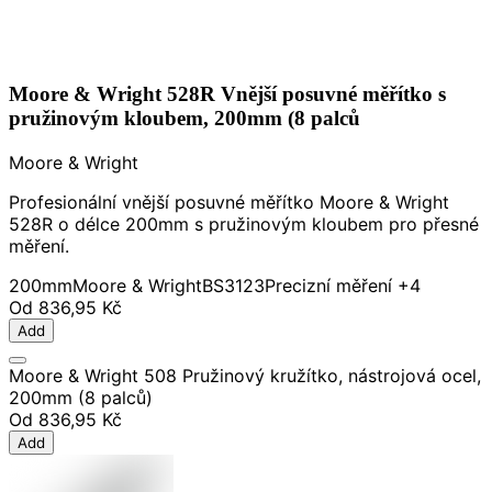
Moore & Wright 528R Vnější posuvné měřítko s
pružinovým kloubem, 200mm (8 palců
Moore & Wright
Profesionální vnější posuvné měřítko Moore & Wright
528R o délce 200mm s pružinovým kloubem pro přesné
měření.
200mm
Moore & Wright
BS3123
Precizní měření
+4
Od
836,95 Kč
Add
Moore & Wright 508 Pružinový kružítko, nástrojová ocel,
200mm (8 palců)
Od
836,95 Kč
Add