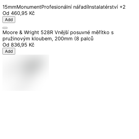
15mm
Monument
Profesionální nářadí
Instalatérství
+2
Od
460,95 Kč
Add
Moore & Wright 528R Vnější posuvné měřítko s
pružinovým kloubem, 200mm (8 palců
Od
836,95 Kč
Add