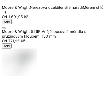
Moore & Wright
Nerezová ocel
dílenské nářadí
Měření úhlů
+1
Od
1 691,95 Kč
Add
Moore & Wright 526R Vnější posuvná měřidla s
pružinovým kloubem, 150 mm
Od
771,95 Kč
Add