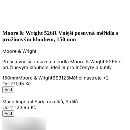
Moore & Wright 526R Vnější posuvná měřidla s
pružinovým kloubem, 150 mm
Moore & Wright
Přesná vnější posuvná měřidla Moore & Wright 526R s
pružinovým kloubem, ideální pro inženýry a kutily.
150mm
Moore & Wright
BS3123
Měřicí nástroje
+2
Od
771,95 Kč
Add
Maun Imperial Sada razníků, 9 dílů
Od
2 123,95 Kč
Add