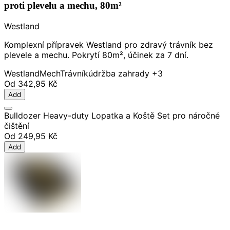
proti plevelu a mechu, 80m²
Westland
Komplexní přípravek Westland pro zdravý trávník bez
plevele a mechu. Pokrytí 80m², účinek za 7 dní.
Westland
Mech
Trávník
údržba zahrady
+3
Od
342,95 Kč
Add
Bulldozer Heavy-duty Lopatka a Koště Set pro náročné
čištění
Od
249,95 Kč
Add