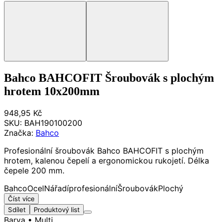
Bahco BAHCOFIT Šroubovák s plochým
hrotem 10x200mm
948,95 Kč
SKU:
BAH190100200
Značka:
Bahco
Profesionální šroubovák Bahco BAHCOFIT s plochým
hrotem, kalenou čepelí a ergonomickou rukojetí. Délka
čepele 200 mm.
Bahco
Ocel
Nářadí
profesionální
Šroubovák
Plochý
Číst více
Sdílet
Produktový list
Barva
• Multi