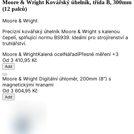
Moore & Wright Kovářský úhelník, třída B, 300mm
(12 palců)
Moore & Wright
Precizní kovářský úhelník Moore & Wright s kalenou
čepelí, splňující normu BS939. Ideální pro strojírenství a
truhlářství.
Moore & Wright
Kalená ocel
Nářadí
Přesné měření
+3
Od
3 410,95 Kč
Add
Moore & Wright Digitální úhloměr, 200mm (8”) s
magnetickými hranami
Od
3 604,95 Kč
Add