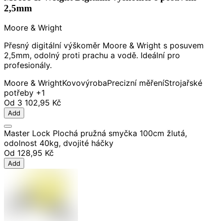
2,5mm
Moore & Wright
Přesný digitální výškoměr Moore & Wright s posuvem
2,5mm, odolný proti prachu a vodě. Ideální pro
profesionály.
Moore & Wright
Kovovýroba
Precizní měření
Strojařské
potřeby
+1
Od
3 102,95 Kč
Add
Master Lock Plochá pružná smyčka 100cm žlutá,
odolnost 40kg, dvojité háčky
Od
128,95 Kč
Add