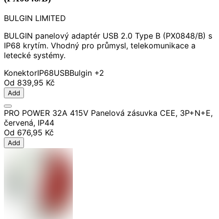
BULGIN LIMITED
BULGIN panelový adaptér USB 2.0 Type B (PX0848/B) s
IP68 krytím. Vhodný pro průmysl, telekomunikace a
letecké systémy.
Konektor
IP68
USB
Bulgin
+2
Od
839,95 Kč
Add
PRO POWER 32A 415V Panelová zásuvka CEE, 3P+N+E,
červená, IP44
Od
676,95 Kč
Add