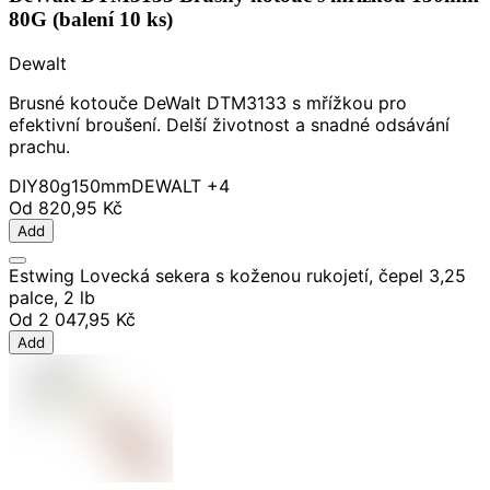
80G (balení 10 ks)
Dewalt
Brusné kotouče DeWalt DTM3133 s mřížkou pro
efektivní broušení. Delší životnost a snadné odsávání
prachu.
DIY
80g
150mm
DEWALT
+4
Od
820,95 Kč
Add
Estwing Lovecká sekera s koženou rukojetí, čepel 3,25
palce, 2 lb
Od
2 047,95 Kč
Add