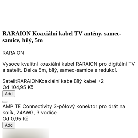
RARAION Koaxiální kabel TV antény, samec-
samice, bílý, 5m
RARAION
Vysoce kvalitní koaxiální kabel RARAION pro digitální TV
a satelit. Délka 5m, bílý, samec-samice s redukcí.
Satelit
RARAION
Koaxiální kabel
Bílý kabel
+2
Od
104,95 Kč
Add
AMP TE Connectivity 3-pólový konektor pro drát na
kolík, 24AWG, 3 vodiče
Od
0,95 Kč
Add