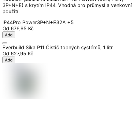
3P+N+E) s krytím IP44. Vhodná pro průmysl a venkovní
použití.
IP44
Pro Power
3P+N+E
32A
+5
Od
676,95 Kč
Add
Everbuild Sika P11 Čistič topných systémů, 1 litr
Od
627,95 Kč
Add