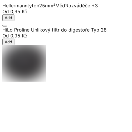
Hellermanntyton
25mm²
Měď
Rozváděče
+3
Od
0,95 Kč
Add
HiLo Proline Uhlíkový filtr do digestoře Typ 28
Od
0,95 Kč
Add