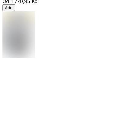
Od
1 770,95 Kč
Add