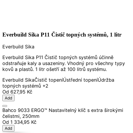
Everbuild Sika P11 Čistič topných systémů, 1 litr
Everbuild Sika
Everbuild Sika P11 Čistič topných systémů účinně
odstraňuje kaly a usazeniny. Vhodný pro všechny typy
kovů a plastů. 1 litr ošetří až 100 litrů systému.
Everbuild Sika
Čistič topení
Ústřední topení
Údržba
topných systémů
+2
Od
627,95 Kč
Add
Bahco 9033 ERGO™ Nastavitelný klíč s extra širokými
čelistmi, 250mm
Od
1 334,95 Kč
Add