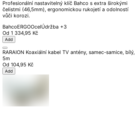
Profesionální nastavitelný klíč Bahco s extra širokými
čelistmi (46,5mm), ergonomickou rukojetí a odolností
vůči korozi.
Bahco
ERGO
Ocel
Údržba
+3
Od
1 334,95 Kč
Add
RARAION Koaxiální kabel TV antény, samec-samice, bílý,
5m
Od
104,95 Kč
Add