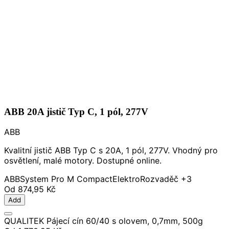
ABB 20A jistič Typ C, 1 pól, 277V
ABB
Kvalitní jistič ABB Typ C s 20A, 1 pól, 277V. Vhodný pro
osvětlení, malé motory. Dostupné online.
ABB
System Pro M Compact
Elektro
Rozvaděč
+3
Od
874,95 Kč
Add
QUALITEK Pájecí cín 60/40 s olovem, 0,7mm, 500g