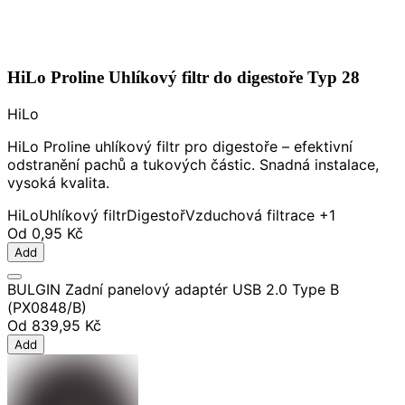
HiLo Proline Uhlíkový filtr do digestoře Typ 28
HiLo
HiLo Proline uhlíkový filtr pro digestoře – efektivní
odstranění pachů a tukových částic. Snadná instalace,
vysoká kvalita.
HiLo
Uhlíkový filtr
Digestoř
Vzduchová filtrace
+1
Od
0,95 Kč
Add
BULGIN Zadní panelový adaptér USB 2.0 Type B
(PX0848/B)
Od
839,95 Kč
Add