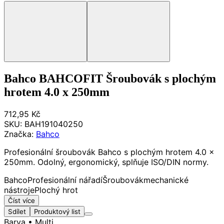
Bahco BAHCOFIT Šroubovák s plochým
hrotem 4.0 x 250mm
712,95 Kč
SKU:
BAH191040250
Značka:
Bahco
Profesionální šroubovák Bahco s plochým hrotem 4.0 x
250mm. Odolný, ergonomický, splňuje ISO/DIN normy.
Bahco
Profesionální nářadí
Šroubovák
mechanické
nástroje
Plochý hrot
Číst více
Sdílet
Produktový list
Barva
• Multi