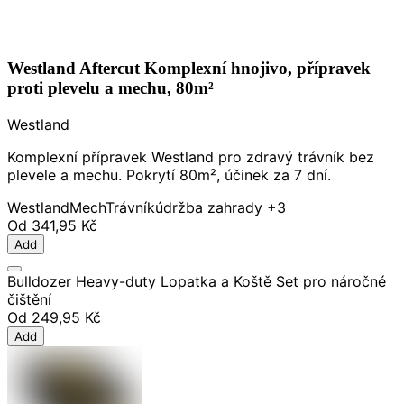
Westland Aftercut Komplexní hnojivo, přípravek
proti plevelu a mechu, 80m²
Westland
Komplexní přípravek Westland pro zdravý trávník bez
plevele a mechu. Pokrytí 80m², účinek za 7 dní.
Westland
Mech
Trávník
údržba zahrady
+3
Od
341,95 Kč
Add
Bulldozer Heavy-duty Lopatka a Koště Set pro náročné
čištění
Od
249,95 Kč
Add