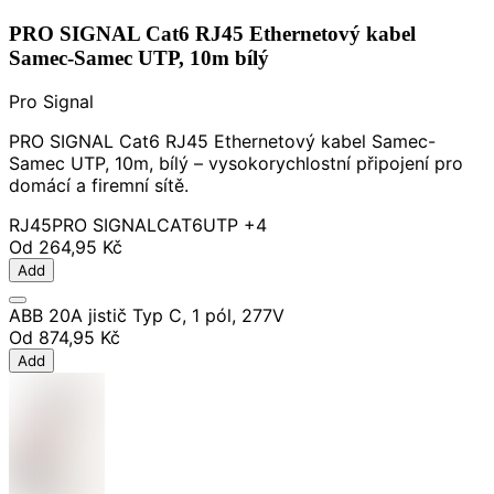
PRO SIGNAL Cat6 RJ45 Ethernetový kabel
Samec-Samec UTP, 10m bílý
Pro Signal
PRO SIGNAL Cat6 RJ45 Ethernetový kabel Samec-
Samec UTP, 10m, bílý – vysokorychlostní připojení pro
domácí a firemní sítě.
RJ45
PRO SIGNAL
CAT6
UTP
+4
Od
264,95 Kč
Add
ABB 20A jistič Typ C, 1 pól, 277V
Od
874,95 Kč
Add