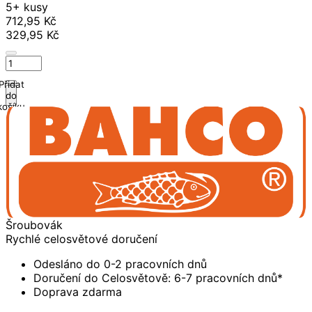
5+ kusy
712,95 Kč
329,95 Kč
Přidat
do
košíku
Šroubovák
Rychlé celosvětové doručení
Odesláno do 0-2 pracovních dnů
Doručení do Celosvětově: 6-7 pracovních dnů*
Doprava zdarma