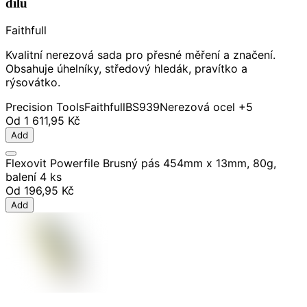
dílů
Faithfull
Kvalitní nerezová sada pro přesné měření a značení.
Obsahuje úhelníky, středový hledák, pravítko a
rýsovátko.
Precision Tools
Faithfull
BS939
Nerezová ocel
+5
Od
1 611,95 Kč
Add
Flexovit Powerfile Brusný pás 454mm x 13mm, 80g,
balení 4 ks
Od
196,95 Kč
Add