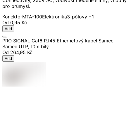
Connectivity, 250V AC, vodivost měděné slitiny, vhodný
pro průmysl.
Konektor
MTA-100
Elektronika
3-pólový
+1
Od
0,95 Kč
Add
PRO SIGNAL Cat6 RJ45 Ethernetový kabel Samec-
Samec UTP, 10m bílý
Od
264,95 Kč
Add