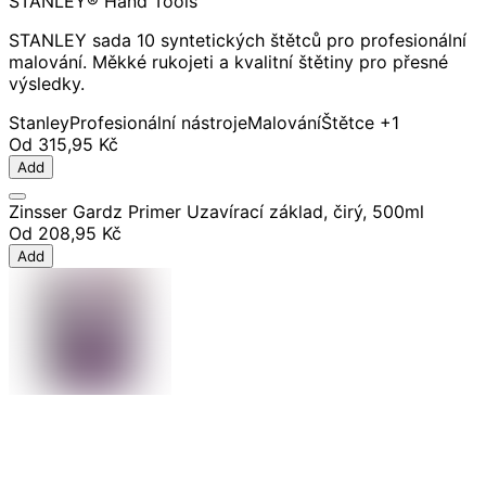
STANLEY® Hand Tools
STANLEY sada 10 syntetických štětců pro profesionální
malování. Měkké rukojeti a kvalitní štětiny pro přesné
výsledky.
Stanley
Profesionální nástroje
Malování
Štětce
+1
Od
315,95 Kč
Add
Zinsser Gardz Primer Uzavírací základ, čirý, 500ml
Od
208,95 Kč
Add