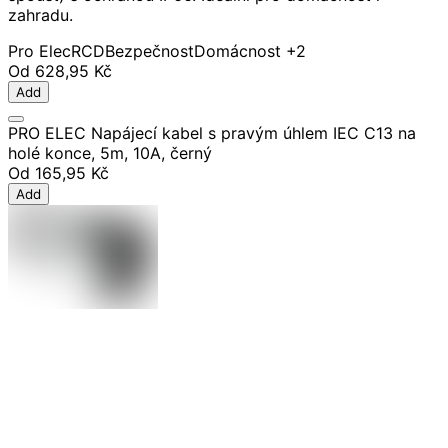
zahradu.
Pro Elec
RCD
Bezpečnost
Domácnost
+2
Od
628,95 Kč
Add
PRO ELEC Napájecí kabel s pravým úhlem IEC C13 na
holé konce, 5m, 10A, černý
Od
165,95 Kč
Add