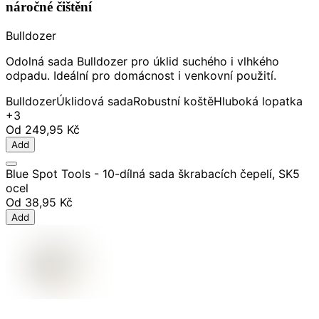
náročné čištění
Bulldozer
Odolná sada Bulldozer pro úklid suchého i vlhkého
odpadu. Ideální pro domácnost i venkovní použití.
Bulldozer
Úklidová sada
Robustní koště
Hluboká lopatka
+3
Od
249,95 Kč
Add
Blue Spot Tools - 10-dílná sada škrabacích čepelí, SK5
ocel
Od
38,95 Kč
Add