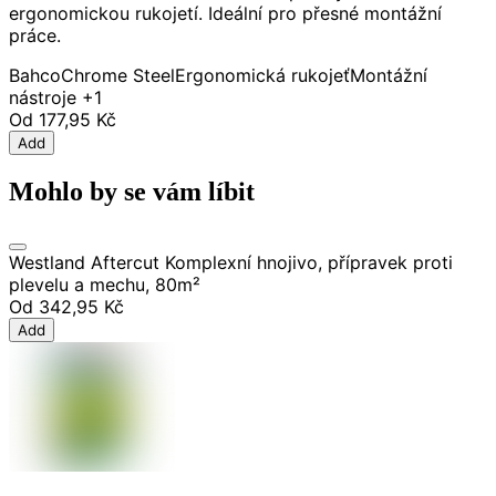
ergonomickou rukojetí. Ideální pro přesné montážní
práce.
Bahco
Chrome Steel
Ergonomická rukojeť
Montážní
nástroje
+1
Od
177,95 Kč
Add
Mohlo by se vám líbit
Westland Aftercut Komplexní hnojivo, přípravek proti
plevelu a mechu, 80m²
Od
342,95 Kč
Add