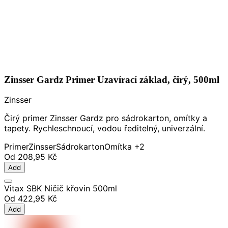
Zinsser Gardz Primer Uzavírací základ, čirý, 500ml
Zinsser
Čirý primer Zinsser Gardz pro sádrokarton, omítky a
tapety. Rychleschnoucí, vodou ředitelný, univerzální.
Primer
Zinsser
Sádrokarton
Omítka
+2
Od
208,95 Kč
Add
Vitax SBK Ničič křovin 500ml
Od
422,95 Kč
Add