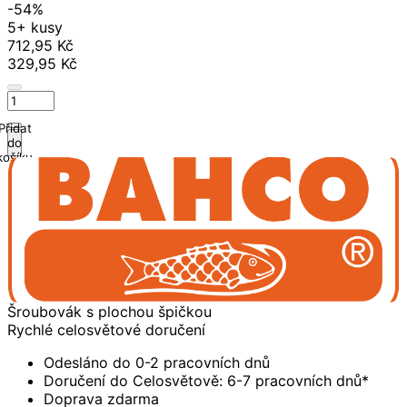
-54%
5+ kusy
712,95 Kč
329,95 Kč
Přidat
do
košíku
Šroubovák s plochou špičkou
Rychlé celosvětové doručení
Odesláno do 0-2 pracovních dnů
Doručení do Celosvětově: 6-7 pracovních dnů*
Doprava zdarma