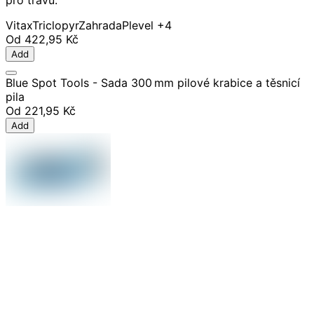
Vitax
Triclopyr
Zahrada
Plevel
+4
Od
422,95 Kč
Add
Blue Spot Tools - Sada 300 mm pilové krabice a těsnicí
pila
Od
221,95 Kč
Add