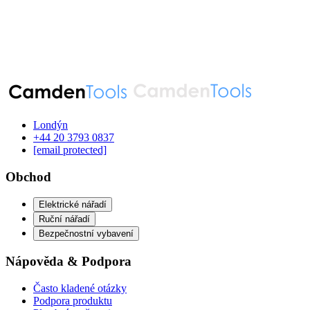
Londýn
‪+44 20 3793 0837‬
[email protected]
Obchod
Elektrické nářadí
Ruční nářadí
Bezpečnostní vybavení
Nápověda & Podpora
Často kladené otázky
Podpora produktu