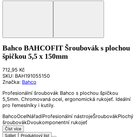
Bahco BAHCOFIT Šroubovák s plochou
špičkou 5,5 x 150mm
712,95 Kč
SKU:
BAH191055150
Značka:
Bahco
Profesionální šroubovák Bahco s plochou špičkou
5,5mm. Chromovaná ocel, ergonomická rukojeť. Ideální
pro řemeslníky i kutily.
Bahco
Ocel
Nářadí
Profesionální nástroje
Šroubovák
Plochý
šroubovák
Dvoukomponentní rukojeť
Číst více
Sdílet
Produktový list