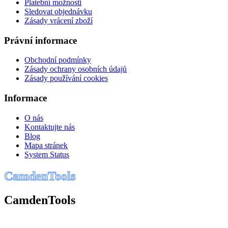
Platební možnosti
Sledovat objednávku
Zásady vrácení zboží
Právní informace
Obchodní podmínky
Zásady ochrany osobních údajů
Zásady používání cookies
Informace
O nás
Kontaktujte nás
Blog
Mapa stránek
System Status
C
a
m
d
e
n
T
o
o
l
s
CamdenTools