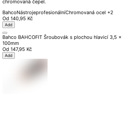
chromovaná čepel.
Bahco
Nástroje
profesionální
Chromovaná ocel
+2
Od
140,95 Kč
Add
Bahco BAHCOFIT Šroubovák s plochou hlavicí 3,5 x
100mm
Od
147,95 Kč
Add