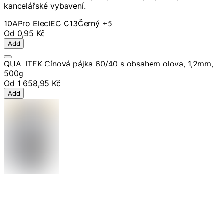
kancelářské vybavení.
10A
Pro Elec
IEC C13
Černý
+5
Od
0,95 Kč
Add
QUALITEK Cínová pájka 60/40 s obsahem olova, 1,2mm,
500g
Od
1 658,95 Kč
Add