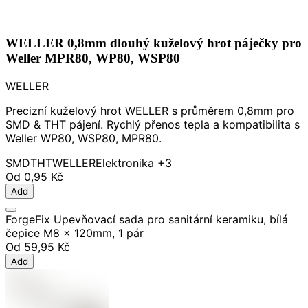
WELLER 0,8mm dlouhý kuželový hrot páječky pro
Weller MPR80, WP80, WSP80
WELLER
Precizní kuželový hrot WELLER s průměrem 0,8mm pro
SMD & THT pájení. Rychlý přenos tepla a kompatibilita s
Weller WP80, WSP80, MPR80.
SMD
THT
WELLER
Elektronika
+3
Od
0,95 Kč
Add
ForgeFix Upevňovací sada pro sanitární keramiku, bílá
čepice M8 x 120mm, 1 pár
Od
59,95 Kč
Add