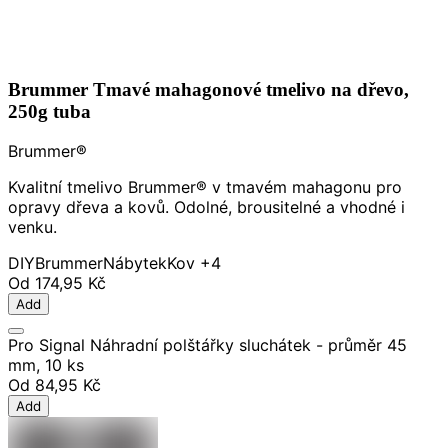
Brummer Tmavé mahagonové tmelivo na dřevo,
250g tuba
Brummer®
Kvalitní tmelivo Brummer® v tmavém mahagonu pro
opravy dřeva a kovů. Odolné, brousitelné a vhodné i
venku.
DIY
Brummer
Nábytek
Kov
+4
Od
174,95 Kč
Add
Pro Signal Náhradní polštářky sluchátek - průměr 45
mm, 10 ks
Od
84,95 Kč
Add