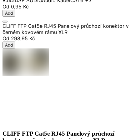
RJ45
DAP AUDIO
Audio Kabel
CAT6
+3
Od
0,95 Kč
Add
CLIFF FTP Cat5e RJ45 Panelový průchozí konektor v
černém kovovém rámu XLR
Od
298,95 Kč
Add
CLIFF FTP Cat5e RJ45 Panelový průchozí