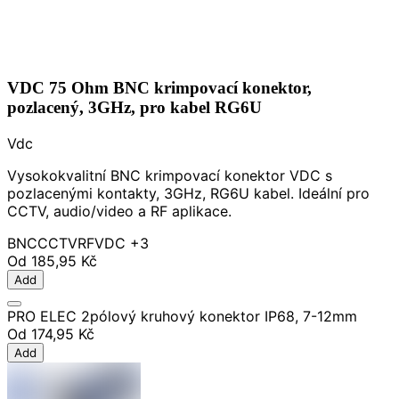
VDC 75 Ohm BNC krimpovací konektor,
pozlacený, 3GHz, pro kabel RG6U
Vdc
Vysokokvalitní BNC krimpovací konektor VDC s
pozlacenými kontakty, 3GHz, RG6U kabel. Ideální pro
CCTV, audio/video a RF aplikace.
BNC
CCTV
RF
VDC
+3
Od
185,95 Kč
Add
PRO ELEC 2pólový kruhový konektor IP68, 7-12mm
Od
174,95 Kč
Add