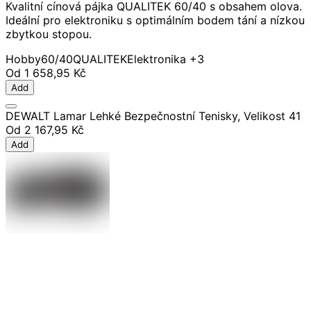
Kvalitní cínová pájka QUALITEK 60/40 s obsahem olova.
Ideální pro elektroniku s optimálním bodem tání a nízkou
zbytkou stopou.
Hobby
60/40
QUALITEK
Elektronika
+3
Od
1 658,95 Kč
Add
DEWALT Lamar Lehké Bezpečnostní Tenisky, Velikost 41
Od
2 167,95 Kč
Add