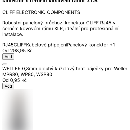
konektor v černém kovovém rámu XLR
CLIFF ELECTRONIC COMPONENTS
Robustní panelový průchozí konektor CLIFF RJ45 v
černém kovovém rámu XLR, ideální pro profesionální
instalace.
RJ45
CLIFF
Kabelové připojení
Panelový konektor
+1
Od
298,95 Kč
Add
WELLER 0,8mm dlouhý kuželový hrot páječky pro Weller
MPR80, WP80, WSP80
Od
0,95 Kč
Add