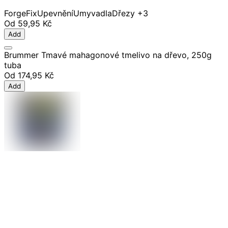
ForgeFix
Upevnění
Umyvadla
Dřezy
+3
Od
59,95 Kč
Add
Brummer Tmavé mahagonové tmelivo na dřevo, 250g
tuba
Od
174,95 Kč
Add