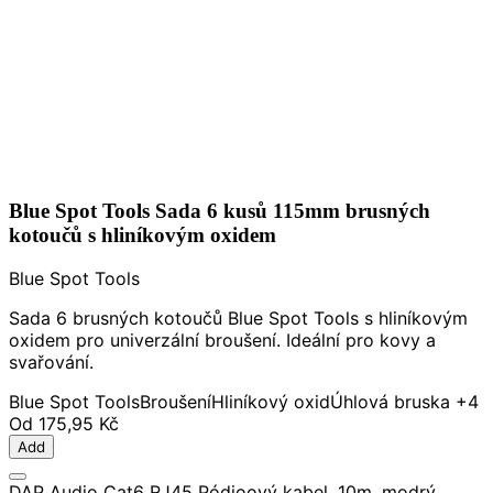
Blue Spot Tools Sada 6 kusů 115mm brusných
kotoučů s hliníkovým oxidem
Blue Spot Tools
Sada 6 brusných kotoučů Blue Spot Tools s hliníkovým
oxidem pro univerzální broušení. Ideální pro kovy a
svařování.
Blue Spot Tools
Broušení
Hliníkový oxid
Úhlová bruska
+4
Od
175,95 Kč
Add
DAP Audio Cat6 RJ45 Pódioový kabel, 10m, modrý