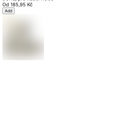
Od
185,95 Kč
Add