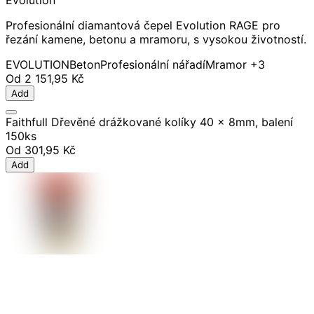
Evolution
Profesionální diamantová čepel Evolution RAGE pro
řezání kamene, betonu a mramoru, s vysokou životností.
EVOLUTION
Beton
Profesionální nářadí
Mramor
+3
Od
2 151,95 Kč
Add
Faithfull Dřevěné drážkované kolíky 40 x 8mm, balení
150ks
Od
301,95 Kč
Add