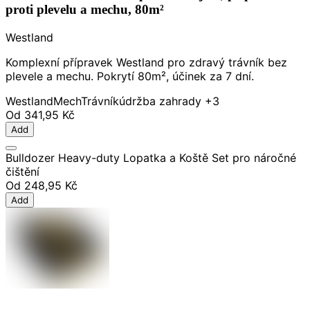
proti plevelu a mechu, 80m²
Westland
Komplexní přípravek Westland pro zdravý trávník bez
plevele a mechu. Pokrytí 80m², účinek za 7 dní.
Westland
Mech
Trávník
údržba zahrady
+3
Od
341,95 Kč
Add
Bulldozer Heavy-duty Lopatka a Koště Set pro náročné
čištění
Od
248,95 Kč
Add