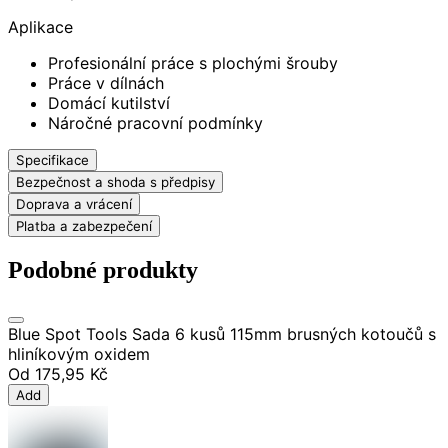
Aplikace
Profesionální práce s plochými šrouby
Práce v dílnách
Domácí kutilství
Náročné pracovní podmínky
Specifikace
Bezpečnost a shoda s předpisy
Doprava a vrácení
Platba a zabezpečení
Podobné produkty
Blue Spot Tools Sada 6 kusů 115mm brusných kotoučů s
hliníkovým oxidem
Od
175,95 Kč
Add