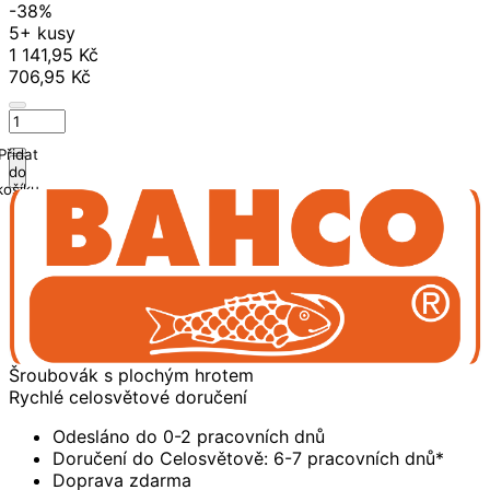
-38%
5+ kusy
1 141,95 Kč
706,95 Kč
Přidat
do
košíku
Šroubovák s plochým hrotem
Rychlé celosvětové doručení
Odesláno do 0-2 pracovních dnů
Doručení do Celosvětově: 6-7 pracovních dnů*
Doprava zdarma