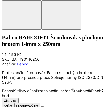
Bahco BAHCOFIT Šroubovák s plochým
hrotem 14mm x 250mm
1 141,95 Kč
SKU:
BAH190140250
Značka:
Bahco
Profesionální šroubovák Bahco s plochým hrotem
(14mm) pro přesnou práci. Splňuje normy ISO 2380/DIN
5264.
Bahco
Kutilství
dílna
Profesionální nářadí
Šroubovák
Plochý
hrot
Číst více
Sdílet
Produktový list