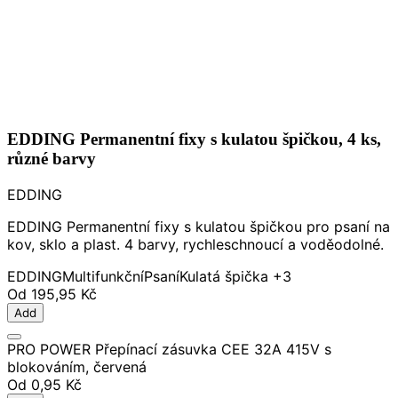
EDDING Permanentní fixy s kulatou špičkou, 4 ks,
různé barvy
EDDING
EDDING Permanentní fixy s kulatou špičkou pro psaní na
kov, sklo a plast. 4 barvy, rychleschnoucí a voděodolné.
EDDING
Multifunkční
Psaní
Kulatá špička
+3
Od
195,95 Kč
Add
PRO POWER Přepínací zásuvka CEE 32A 415V s
blokováním, červená
Od
0,95 Kč