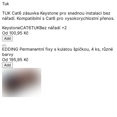
Tuk
TUK Cat6 zásuvka Keystone pro snadnou instalaci bez
nářadí. Kompatibilní s Cat6 pro vysokorychlostní přenos.
Keystone
CAT6
TUK
Bez nářadí
+2
Od
100,95 Kč
Add
EDDING Permanentní fixy s kulatou špičkou, 4 ks, různé
barvy
Od
195,95 Kč
Add