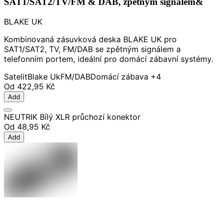
SAT1/SAT2/TV/FM & DAB, zpětným signálem&
BLAKE UK
Kombinovaná zásuvková deska BLAKE UK pro
SAT1/SAT2, TV, FM/DAB se zpětným signálem a
telefonním portem, ideální pro domácí zábavní systémy.
Satelit
Blake Uk
FM/DAB
Domácí zábava
+4
Od
422,95 Kč
Add
NEUTRIK Bílý XLR průchozí konektor
Od
48,95 Kč
Add