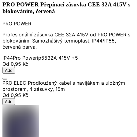
PRO POWER Přepínací zásuvka CEE 32A 415V s
blokováním, červená
PRO POWER
Profesionální zásuvka CEE 32A 415V od PRO POWER s
blokováním. Samozhášivý termoplast, IP44/IP55,
červená barva.
IP44
Pro Power
ip55
32A 415V
+5
Od
0,95 Kč
Add
PRO ELEC Prodloužený kabel s navijákem a úložným
prostorem, 4 zásuvky, 15m
Od
0,95 Kč
Add