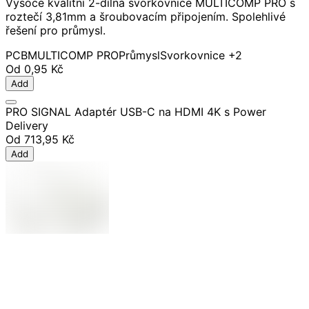
Vysoce kvalitní 2-dílná svorkovnice MULTICOMP PRO s
roztečí 3,81mm a šroubovacím připojením. Spolehlivé
řešení pro průmysl.
PCB
MULTICOMP PRO
Průmysl
Svorkovnice
+2
Od
0,95 Kč
Add
PRO SIGNAL Adaptér USB-C na HDMI 4K s Power
Delivery
Od
713,95 Kč
Add