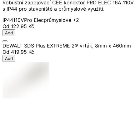
Robustní zapojovací CEE konektor PRO ELEC 16A 110V
s IP44 pro staveniště a průmyslové využití.
IP44
110V
Pro Elec
průmyslové
+2
Od
122,95 Kč
Add
DEWALT SDS Plus EXTREME 2® vrták, 8mm x 460mm
Od
419,95 Kč
Add