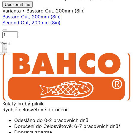
Upozornit mě
Varianta
• Bastard Cut, 200mm (8in)
Bastard Cut, 200mm (8in)
Second Cut, 200mm (8in)
Přidat
do
košíku
Kulatý hrubý pilník
Rychlé celosvětové doručení
Odesláno do 0-2 pracovních dnů
Doručení do Celosvětově: 6-7 pracovních dnů*
Doprava zdarma