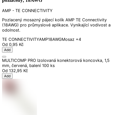
pozlacený, 18AWG
AMP - TE CONNECTIVITY
Pozlacený mosazný pájecí kolík AMP TE Connectivity
(18AWG) pro průmyslové aplikace. Vynikající vodivost a
odolnost.
TE CONNECTIVITY
AMP
18AWG
Mosaz
+4
Od
0,95 Kč
Add
MULTICOMP PRO Izolovaná konektorová koncovka, 1,5
mm, červená, balení 100 ks
Od
132,95 Kč
Add