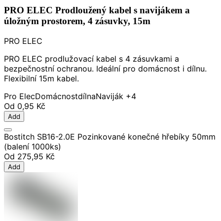
PRO ELEC Prodloužený kabel s navijákem a
úložným prostorem, 4 zásuvky, 15m
PRO ELEC
PRO ELEC prodlužovací kabel s 4 zásuvkami a
bezpečnostní ochranou. Ideální pro domácnost i dílnu.
Flexibilní 15m kabel.
Pro Elec
Domácnost
dílna
Naviják
+4
Od
0,95 Kč
Add
Bostitch SB16-2.0E Pozinkované konečné hřebíky 50mm
(balení 1000ks)
Od
275,95 Kč
Add