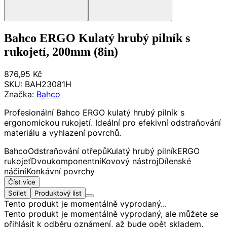
Bahco ERGO Kulatý hrubý pilník s
rukojetí, 200mm (8in)
876,95 Kč
SKU:
BAH23081H
Značka:
Bahco
Profesionální Bahco ERGO kulatý hrubý pilník s
ergonomickou rukojetí. Ideální pro efekivní odstraňování
materiálu a vyhlazení povrchů.
Bahco
Odstraňování otřepů
Kulatý hrubý pilník
ERGO
rukojeť
Dvoukomponentní
Kovový nástroj
Dílenské
náčiní
Konkávní povrchy
Číst více
Sdílet
Produktový list
Tento produkt je momentálně vyprodaný...
Tento produkt je momentálně vyprodaný, ale můžete se
přihlásit k odběru oznámení, až bude opět skladem.