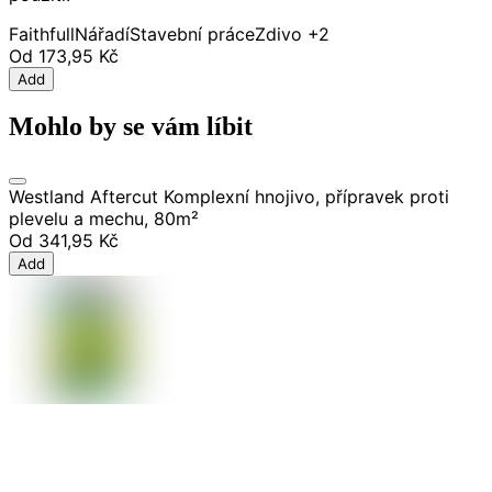
Faithfull
Nářadí
Stavební práce
Zdivo
+2
Od
173,95 Kč
Add
Mohlo by se vám líbit
Westland Aftercut Komplexní hnojivo, přípravek proti
plevelu a mechu, 80m²
Od
341,95 Kč
Add