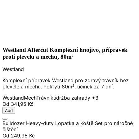
Westland Aftercut Komplexní hnojivo, přípravek
proti plevelu a mechu, 80m²
Westland
Komplexní přípravek Westland pro zdravý trávník bez
plevele a mechu. Pokrytí 80m², účinek za 7 dní.
Westland
Mech
Trávník
údržba zahrady
+3
Od
341,95 Kč
Add
Bulldozer Heavy-duty Lopatka a Koště Set pro náročné
čištění
Od
249,95 Kč