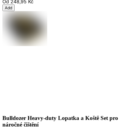
Od
248,95 Kč
Add
Bulldozer Heavy-duty Lopatka a Koště Set pro
náročné čištění