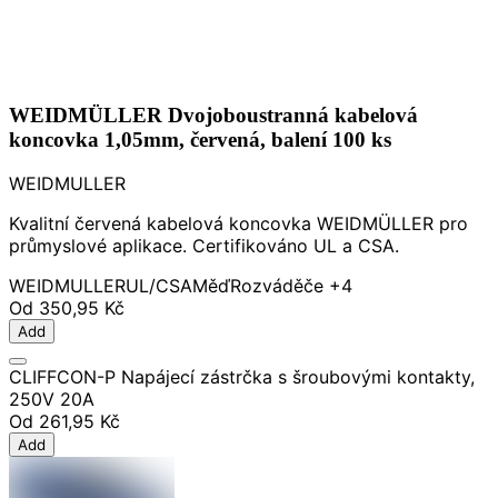
WEIDMÜLLER Dvojoboustranná kabelová
koncovka 1,05mm, červená, balení 100 ks
WEIDMULLER
Kvalitní červená kabelová koncovka WEIDMÜLLER pro
průmyslové aplikace. Certifikováno UL a CSA.
WEIDMULLER
UL/CSA
Měď
Rozváděče
+4
Od
350,95 Kč
Add
CLIFFCON-P Napájecí zástrčka s šroubovými kontakty,
250V 20A
Od
261,95 Kč
Add