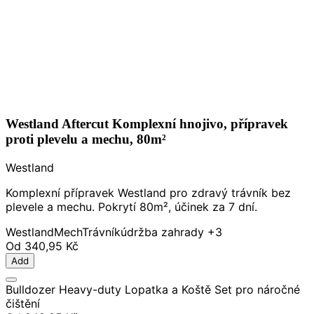
Westland Aftercut Komplexní hnojivo, přípravek
proti plevelu a mechu, 80m²
Westland
Komplexní přípravek Westland pro zdravý trávník bez
plevele a mechu. Pokrytí 80m², účinek za 7 dní.
Westland
Mech
Trávník
údržba zahrady
+3
Od
340,95 Kč
Add
Bulldozer Heavy-duty Lopatka a Koště Set pro náročné
čištění