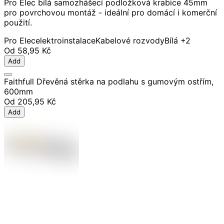
Pro Elec bílá samozhášecí podložková krabice 45mm
pro povrchovou montáž - ideální pro domácí i komerční
použití.
Pro Elec
elektroinstalace
Kabelové rozvody
Bílá
+2
Od
58,95 Kč
Add
Faithfull Dřevěná stěrka na podlahu s gumovým ostřím,
600mm
Od
205,95 Kč
Add