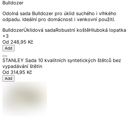
Bulldozer
Odolná sada Bulldozer pro úklid suchého i vlhkého
odpadu. Ideální pro domácnost i venkovní použití.
Bulldozer
Úklidová sada
Robustní koště
Hluboká lopatka
+3
Od
248,95 Kč
Add
STANLEY Sada 10 kvalitních syntetických štětců bez
vypadávání štětin
Od
314,95 Kč
Add