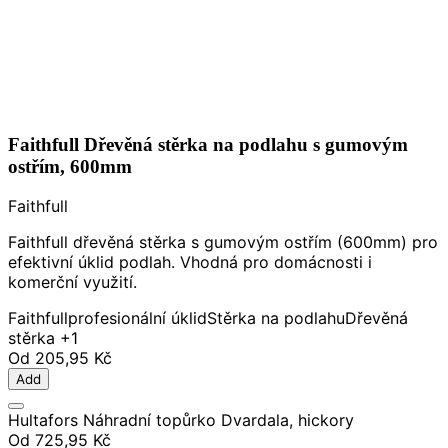
Faithfull Dřevěná stěrka na podlahu s gumovým
ostřím, 600mm
Faithfull
Faithfull dřevěná stěrka s gumovým ostřím (600mm) pro
efektivní úklid podlah. Vhodná pro domácnosti i
komerční využití.
Faithfull
profesionální úklid
Stěrka na podlahu
Dřevěná
stěrka
+1
Od
205,95 Kč
Add
Hultafors Náhradní topůrko Dvardala, hickory
Od
725,95 Kč