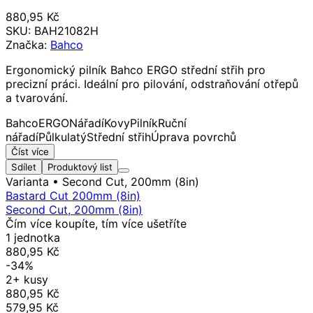
880,95 Kč
SKU:
BAH21082H
Značka:
Bahco
Ergonomický pilník Bahco ERGO střední střih pro
precizní práci. Ideální pro pilování, odstraňování otřepů
a tvarování.
Bahco
ERGO
Nářadí
Kovy
Pilník
Ruční
nářadí
Půlkulatý
Střední střih
Úprava povrchů
Číst více
Sdílet
Produktový list
Varianta
• Second Cut, 200mm (8in)
Bastard Cut 200mm (8in)
Second Cut, 200mm (8in)
Čím více koupíte, tím více ušetříte
1 jednotka
880,95 Kč
-34%
2+ kusy
880,95 Kč
579,95 Kč