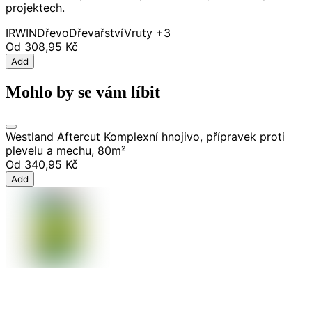
projektech.
IRWIN
Dřevo
Dřevařství
Vruty
+3
Od
308,95 Kč
Add
Mohlo by se vám líbit
Westland Aftercut Komplexní hnojivo, přípravek proti
plevelu a mechu, 80m²
Od
340,95 Kč
Add