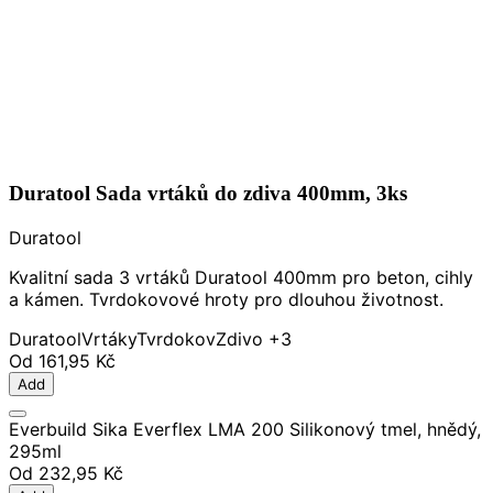
Duratool Sada vrtáků do zdiva 400mm, 3ks
Duratool
Kvalitní sada 3 vrtáků Duratool 400mm pro beton, cihly
a kámen. Tvrdokovové hroty pro dlouhou životnost.
Duratool
Vrtáky
Tvrdokov
Zdivo
+3
Od
161,95 Kč
Add
Everbuild Sika Everflex LMA 200 Silikonový tmel, hnědý,
295ml
Od
232,95 Kč