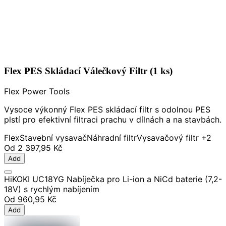
Flex PES Skládací Válečkový Filtr (1 ks)
Flex Power Tools
Vysoce výkonný Flex PES skládací filtr s odolnou PES
plstí pro efektivní filtraci prachu v dílnách a na stavbách.
Flex
Stavební vysavač
Náhradní filtr
Vysavačový filtr
+2
Od
2 397,95 Kč
Add
HiKOKI UC18YG Nabíječka pro Li-ion a NiCd baterie (7,2-
18V) s rychlým nabíjením
Od
960,95 Kč
Add