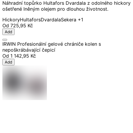
Náhradní topůrko Hultafors Dvardala z odolného hickory
ošetřené lněným olejem pro dlouhou životnost.
Hickory
Hultafors
Dvardala
Sekera
+1
Od
725,95 Kč
Add
IRWIN Profesionální gelové chrániče kolen s
nepoškrábávající čepicí
Od
1 142,95 Kč
Add