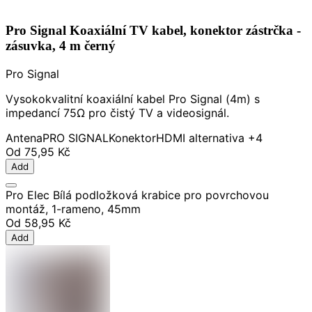
Pro Signal Koaxiální TV kabel, konektor zástrčka -
zásuvka, 4 m černý
Pro Signal
Vysokokvalitní koaxiální kabel Pro Signal (4m) s
impedancí 75Ω pro čistý TV a videosignál.
Antena
PRO SIGNAL
Konektor
HDMI alternativa
+4
Od
75,95 Kč
Add
Pro Elec Bílá podložková krabice pro povrchovou
montáž, 1-rameno, 45mm
Od
58,95 Kč
Add