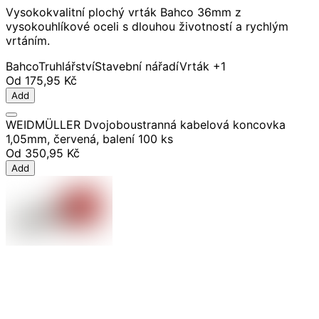
Vysokokvalitní plochý vrták Bahco 36mm z
vysokouhlíkové oceli s dlouhou životností a rychlým
vrtáním.
Bahco
Truhlářství
Stavební nářadí
Vrták
+1
Od
175,95 Kč
Add
WEIDMÜLLER Dvojoboustranná kabelová koncovka
1,05mm, červená, balení 100 ks
Od
350,95 Kč
Add