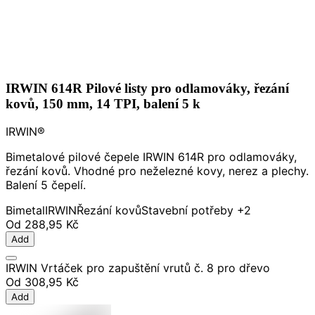
IRWIN 614R Pilové listy pro odlamováky, řezání
kovů, 150 mm, 14 TPI, balení 5 k
IRWIN®
Bimetalové pilové čepele IRWIN 614R pro odlamováky,
řezání kovů. Vhodné pro neželezné kovy, nerez a plechy.
Balení 5 čepelí.
Bimetal
IRWIN
Řezání kovů
Stavební potřeby
+2
Od
288,95 Kč
Add
IRWIN Vrtáček pro zapuštění vrutů č. 8 pro dřevo
Od
308,95 Kč
Add