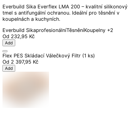
Everbuild Sika Everflex LMA 200 – kvalitní silikonový
tmel s antifungální ochranou. Ideální pro těsnění v
koupelnách a kuchyních.
Everbuild Sika
profesionální
Těsnění
Koupelny
+2
Od
232,95 Kč
Add
Flex PES Skládací Válečkový Filtr (1 ks)
Od
2 397,95 Kč
Add