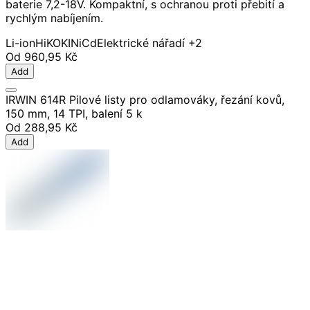
baterie 7,2-18V. Kompaktní, s ochranou proti přebití a
rychlým nabíjením.
Li-ion
HiKOKI
NiCd
Elektrické nářadí
+2
Od
960,95 Kč
Add
IRWIN 614R Pilové listy pro odlamováky, řezání kovů,
150 mm, 14 TPI, balení 5 k
Od
288,95 Kč
Add