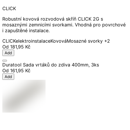
CLICK
Robustní kovová rozvodová skříň CLICK 2G s
mosaznými zemnicími svorkami. Vhodná pro povrchové
i zapuštěné instalace.
CLICK
elektroinstalace
Kovová
Mosazné svorky
+2
Od
181,95 Kč
Add
Duratool Sada vrtáků do zdiva 400mm, 3ks
Od
161,95 Kč
Add