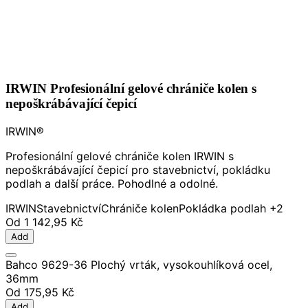
IRWIN Profesionální gelové chrániče kolen s
nepoškrábávající čepicí
IRWIN®
Profesionální gelové chrániče kolen IRWIN s
nepoškrábávající čepicí pro stavebnictví, pokládku
podlah a další práce. Pohodlné a odolné.
IRWIN
Stavebnictví
Chrániče kolen
Pokládka podlah
+2
Od
1 142,95 Kč
Add
Bahco 9629-36 Plochý vrták, vysokouhlíková ocel,
36mm
Od
175,95 Kč
Add