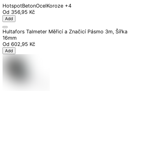
Hotspot
Beton
Ocel
Koroze
+4
Od
356,95 Kč
Add
Hultafors Talmeter Měřicí a Značicí Pásmo 3m, Šířka
16mm
Od
602,95 Kč
Add