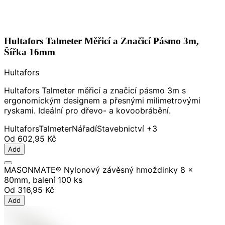
Hultafors Talmeter Měřicí a Značicí Pásmo 3m,
Šířka 16mm
Hultafors
Hultafors Talmeter měřicí a značicí pásmo 3m s
ergonomickým designem a přesnými milimetrovými
ryskami. Ideální pro dřevo- a kovoobrábění.
Hultafors
Talmeter
Nářadí
Stavebnictví
+3
Od
602,95 Kč
Add
MASONMATE® Nylonový závěsný hmoždinky 8 x
80mm, balení 100 ks
Od
316,95 Kč
Add