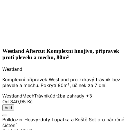
Westland Aftercut Komplexní hnojivo, přípravek
proti plevelu a mechu, 80m²
Westland
Komplexní přípravek Westland pro zdravý trávník bez
plevele a mechu. Pokrytí 80m², účinek za 7 dní.
Westland
Mech
Trávník
údržba zahrady
+3
Od
340,95 Kč
Add
Bulldozer Heavy-duty Lopatka a Koště Set pro náročné
čištění