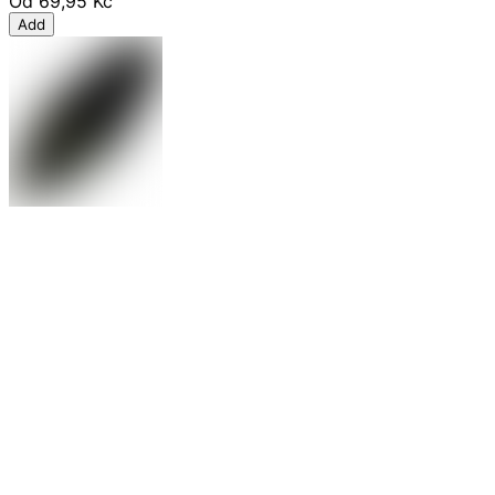
Od
69,95 Kč
Add