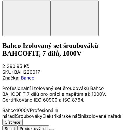
Bahco Izolovaný set šroubováků
BAHCOFIT, 7 dílů, 1000V
2 290,95 Kč
SKU:
BAH220017
Značka:
Bahco
Profesionální izolovaný set šroubováků Bahco
BAHCOFIT 7 dílů pro práci s napětím až 1000V.
Certifikováno IEC 60900 a ISO 8764.
Bahco
1000V
Profesionální
nářadí
Šroubováky
Elektrikářské náčiní
Izolované nářadí
Číst více
Sdílet
Produktový list