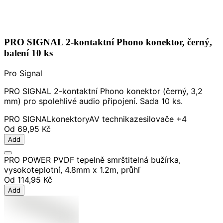
PRO SIGNAL 2-kontaktní Phono konektor, černý,
balení 10 ks
Pro Signal
PRO SIGNAL 2-kontaktní Phono konektor (černý, 3,2
mm) pro spolehlivé audio připojení. Sada 10 ks.
PRO SIGNAL
konektory
AV technika
zesilovače
+4
Od
69,95 Kč
Add
PRO POWER PVDF tepelně smrštitelná bužírka,
vysokoteplotní, 4.8mm x 1.2m, průhľ
Od
114,95 Kč
Add