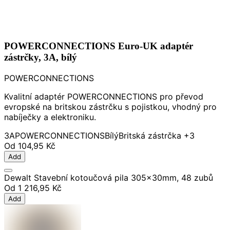
POWERCONNECTIONS Euro-UK adaptér
zástrčky, 3A, bílý
POWERCONNECTIONS
Kvalitní adaptér POWERCONNECTIONS pro převod
evropské na britskou zástrčku s pojistkou, vhodný pro
nabíječky a elektroniku.
3A
POWERCONNECTIONS
Bílý
Britská zástrčka
+3
Od
104,95 Kč
Add
Dewalt Stavební kotoučová pila 305x30mm, 48 zubů
Od
1 216,95 Kč
Add