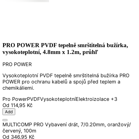
PRO POWER PVDF tepelně smrštitelná bužírka,
vysokoteplotní, 4.8mm x 1.2m, průhľ
PRO POWER
Vysokoteplotní PVDF tepelně smrštitelná bužírka PRO
POWER pro ochranu kabelů a spojů před teplem a
chemikáliemi.
Pro Power
PVDF
Vysokoteplotní
Elektroizolace
+3
Od
114,95 Kč
Add
MULTICOMP PRO Vybavení drát, 7/0.20mm, oranžový/
červený, 100m
Od
346,95 Kč