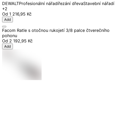
DEWALT
Profesionální nářadí
řezání dřeva
Stavební nářadí
+2
Od
1 216,95 Kč
Add
Facom Ratle s otočnou rukojetí 3/8 palce čtverečního
pohonu
Od
2 192,95 Kč
Add