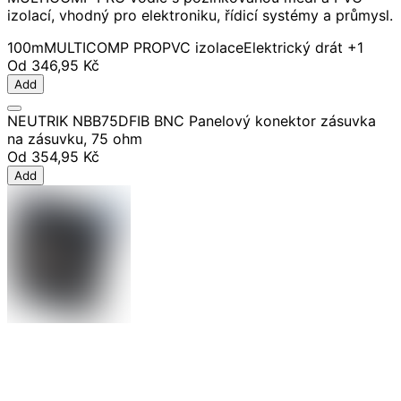
izolací, vhodný pro elektroniku, řídicí systémy a průmysl.
100m
MULTICOMP PRO
PVC izolace
Elektrický drát
+1
Od
346,95 Kč
Add
NEUTRIK NBB75DFIB BNC Panelový konektor zásuvka
na zásuvku, 75 ohm
Od
354,95 Kč
Add