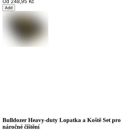
Od
248,95 Kč
Add
Bulldozer Heavy-duty Lopatka a Koště Set pro
náročné čištění