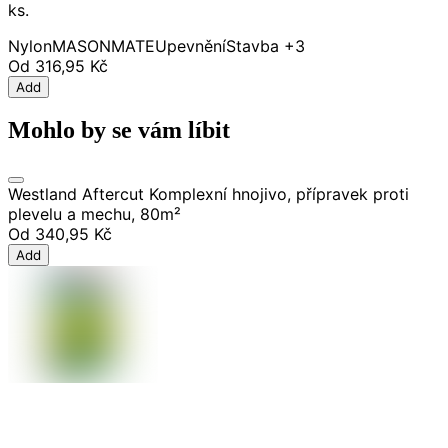
ks.
Nylon
MASONMATE
Upevnění
Stavba
+3
Od
316,95 Kč
Add
Mohlo by se vám líbit
Westland Aftercut Komplexní hnojivo, přípravek proti
plevelu a mechu, 80m²
Od
340,95 Kč
Add