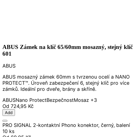
ABUS Zámek na klíč 65/60mm mosazný, stejný klíč
601
ABUS
ABUS mosazný zámek 60mm s tvrzenou ocelí a NANO
PROTECT™. Úroveň zabezpečení 6, stejný klíč pro více
zámků. Ideální pro dveře, brány a skříně.
ABUS
Nano Protect
Bezpečnost
Mosaz
+3
Od
724,95 Kč
Add
PRO SIGNAL 2-kontaktní Phono konektor, černý, balení
10 ks