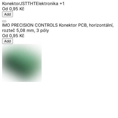
Konektor
JST
THT
Elektronika
+1
Od
0,95 Kč
Add
IMO PRECISION CONTROLS Konektor PCB, horizontální,
rozteč 5,08 mm, 3 póly
Od
0,95 Kč
Add