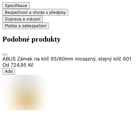
Specifikace
Bezpečnost a shoda s předpisy
Doprava a vrácení
Platba a zabezpečení
Podobné produkty
ABUS Zámek na klíč 65/60mm mosazný, stejný klíč 601
Od
724,95 Kč
Add