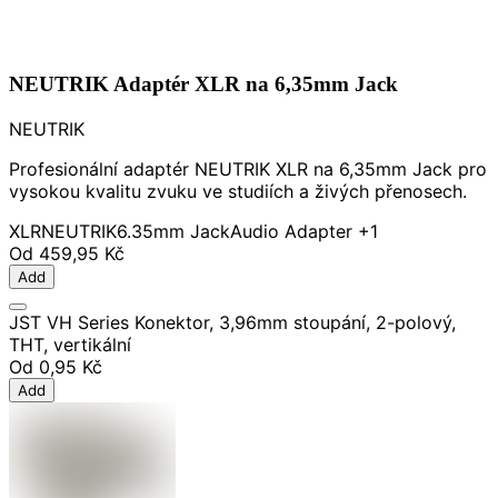
NEUTRIK Adaptér XLR na 6,35mm Jack
NEUTRIK
Profesionální adaptér NEUTRIK XLR na 6,35mm Jack pro
vysokou kvalitu zvuku ve studiích a živých přenosech.
XLR
NEUTRIK
6.35mm Jack
Audio Adapter
+1
Od
459,95 Kč
Add
JST VH Series Konektor, 3,96mm stoupání, 2-polový,
THT, vertikální
Od
0,95 Kč
Add