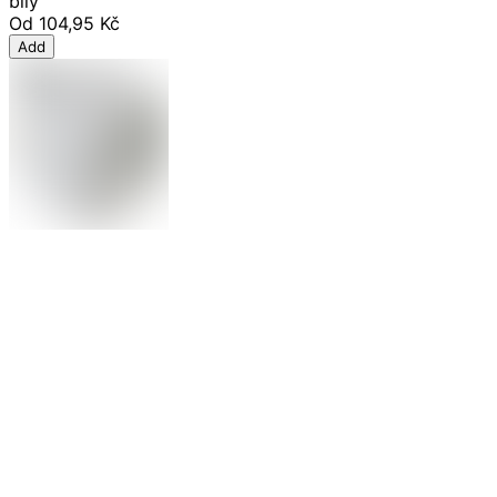
bílý
Od
104,95 Kč
Add