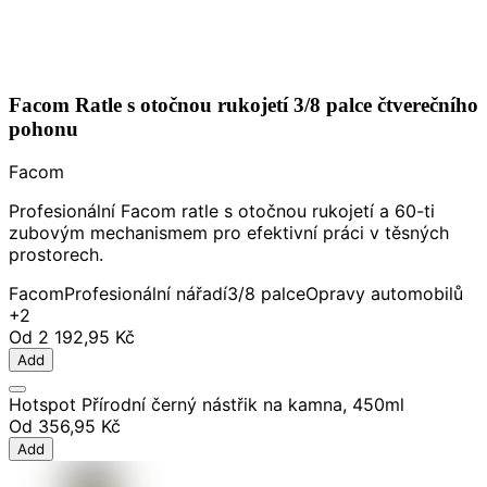
Facom Ratle s otočnou rukojetí 3/8 palce čtverečního
pohonu
Facom
Profesionální Facom ratle s otočnou rukojetí a 60-ti
zubovým mechanismem pro efektivní práci v těsných
prostorech.
Facom
Profesionální nářadí
3/8 palce
Opravy automobilů
+2
Od
2 192,95 Kč
Add
Hotspot Přírodní černý nástřik na kamna, 450ml
Od
356,95 Kč
Add