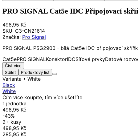
PRO SIGNAL Cat5e IDC Připojovací skříň
498,95 Kč
SKU:
C3-CN21614
Značka:
Pro Signal
PRO SIGNAL PSG2900 - bílá Cat5e IDC připojovací skříňka 
Cat5e
PRO SIGNAL
Konektor
IDC
Síťové prvky
Datové rozvo
Číst více
Sdílet
Produktový list
Varianta
• White
Black
White
Čím více koupíte, tím více ušetříte
1 jednotka
498,95 Kč
-43%
2+ kusy
498,95 Kč
285,95 Kč