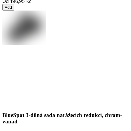
Od
196,95 Kč
Add
BlueSpot 3-dílná sada narážecích redukcí, chrom-
vanad