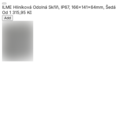
ILME Hliníková Odolná Skříň, IP67, 166x141x64mm, Šedá
Od
1 315,95 Kč
Add