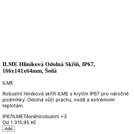
ILME Hliníková Odolná Skříň, IP67,
166x141x64mm, Šedá
ILME
Robustní hliníková skříň ILME s krytím IP67 pro náročné
podmínky. Odolná vůči prachu, vodě a extrémním
teplotám.
IP67
ILME
Těsnění
robustní
+3
Od
1 315,95 Kč
Add