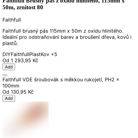
Faithfull Brusný pás z oxidu hlinitého, 115mm x
50m, zrnitost 80
Faithfull
Faithfull brusný pás 115mm x 50m z oxidu hlinitého.
Ideální pro odstraňování barev a broušení dřeva, kovů i
plastů.
DIY
Faithfull
Plast
Kov
+5
Od
1 293,95 Kč
Add
Faithfull VDE šroubovák s měkkou rukojetí, PH2 x
100mm
Od
130,95 Kč
Add