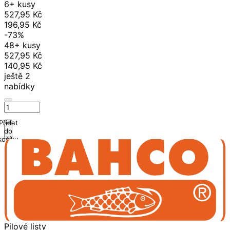
6+ kusy
527,95 Kč
196,95 Kč
-73%
48+ kusy
527,95 Kč
140,95 Kč
ještě 2
nabídky
Přidat
do
košíku
Pilové listy