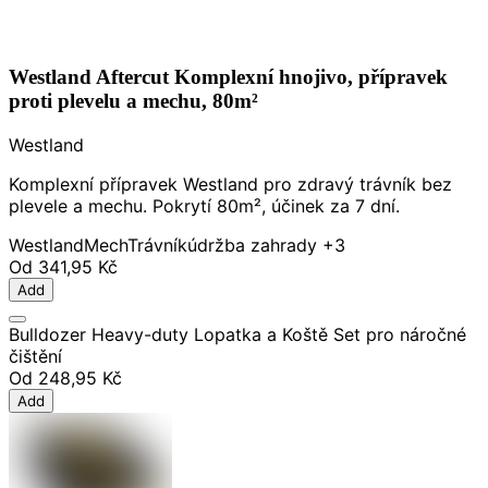
Westland Aftercut Komplexní hnojivo, přípravek
proti plevelu a mechu, 80m²
Westland
Komplexní přípravek Westland pro zdravý trávník bez
plevele a mechu. Pokrytí 80m², účinek za 7 dní.
Westland
Mech
Trávník
údržba zahrady
+3
Od
341,95 Kč
Add
Bulldozer Heavy-duty Lopatka a Koště Set pro náročné
čištění
Od
248,95 Kč
Add