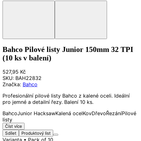
Bahco Pilové listy Junior 150mm 32 TPI
(10 ks v balení)
527,95 Kč
SKU:
BAH22832
Značka:
Bahco
Profesionální pilové listy Bahco z kalené oceli. Ideální
pro jemné a detailní řezy. Balení 10 ks.
Bahco
Junior Hacksaw
Kalená ocel
Kov
Dřevo
Řezání
Pilové
listy
Číst více
Sdílet
Produktový list
Varianta
• Pack of 10