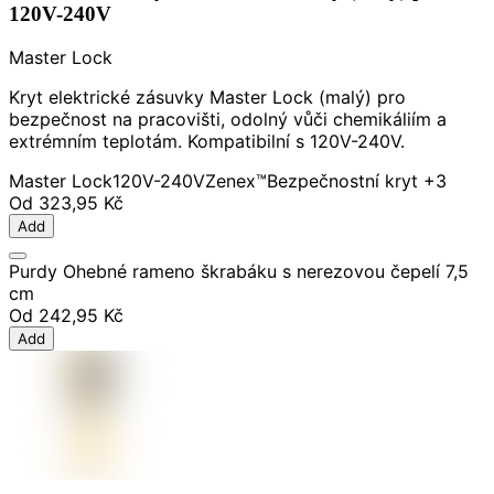
120V-240V
Master Lock
Kryt elektrické zásuvky Master Lock (malý) pro
bezpečnost na pracovišti, odolný vůči chemikáliím a
extrémním teplotám. Kompatibilní s 120V-240V.
Master Lock
120V-240V
Zenex™
Bezpečnostní kryt
+3
Od
323,95 Kč
Add
Purdy Ohebné rameno škrabáku s nerezovou čepelí 7,5
cm
Od
242,95 Kč
Add