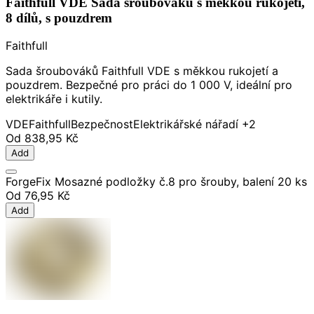
Faithfull VDE Sada šroubováků s měkkou rukojetí,
8 dílů, s pouzdrem
Faithfull
Sada šroubováků Faithfull VDE s měkkou rukojetí a
pouzdrem. Bezpečné pro práci do 1 000 V, ideální pro
elektrikáře i kutily.
VDE
Faithfull
Bezpečnost
Elektrikářské nářadí
+2
Od
838,95 Kč
Add
ForgeFix Mosazné podložky č.8 pro šrouby, balení 20 ks
Od
76,95 Kč
Add