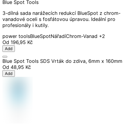
Blue Spot Tools
3-dílná sada narážecích redukcí BlueSpot z chrom-
vanadové oceli s fosfátovou úpravou. Ideální pro
profesionály i kutily.
power tools
BlueSpot
Nářadí
Chrom-Vanad
+2
Od
196,95 Kč
Add
Blue Spot Tools SDS Vrták do zdiva, 6mm x 160mm
Od
48,95 Kč
Add