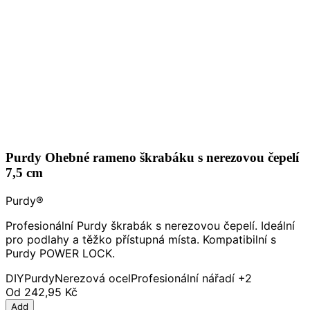
Purdy Ohebné rameno škrabáku s nerezovou čepelí
7,5 cm
Purdy®
Profesionální Purdy škrabák s nerezovou čepelí. Ideální
pro podlahy a těžko přístupná místa. Kompatibilní s
Purdy POWER LOCK.
DIY
Purdy
Nerezová ocel
Profesionální nářadí
+2
Od
242,95 Kč
Add