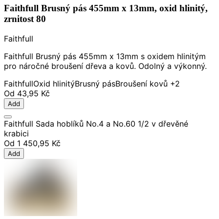
Faithfull Brusný pás 455mm x 13mm, oxid hlinitý,
zrnitost 80
Faithfull
Faithfull Brusný pás 455mm x 13mm s oxidem hlinitým
pro náročné broušení dřeva a kovů. Odolný a výkonný.
Faithfull
Oxid hlinitý
Brusný pás
Broušení kovů
+2
Od
43,95 Kč
Add
Faithfull Sada hoblíků No.4 a No.60 1/2 v dřevěné
krabici
Od
1 450,95 Kč
Add