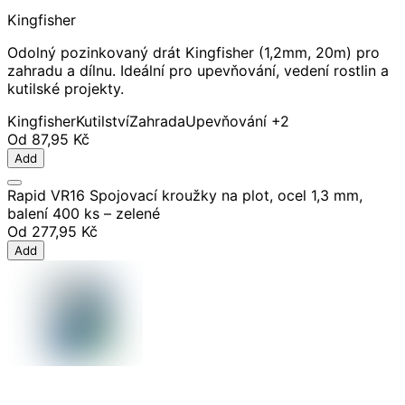
Kingfisher
Odolný pozinkovaný drát Kingfisher (1,2mm, 20m) pro
zahradu a dílnu. Ideální pro upevňování, vedení rostlin a
kutilské projekty.
Kingfisher
Kutilství
Zahrada
Upevňování
+2
Od
87,95 Kč
Add
Rapid VR16 Spojovací kroužky na plot, ocel 1,3 mm,
balení 400 ks – zelené
Od
277,95 Kč
Add