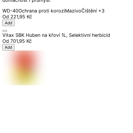
domácnost i průmysl.
WD-40
Ochrana proti korozi
Mazivo
Čištění
+3
Od
221,95 Kč
Add
Vitax SBK Huben na křoví 1L, Selektivní herbicid
Od
701,95 Kč
Add