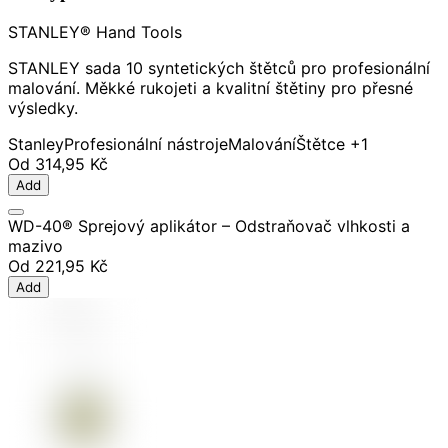
STANLEY® Hand Tools
STANLEY sada 10 syntetických štětců pro profesionální
malování. Měkké rukojeti a kvalitní štětiny pro přesné
výsledky.
Stanley
Profesionální nástroje
Malování
Štětce
+1
Od
314,95 Kč
Add
WD-40® Sprejový aplikátor – Odstraňovač vlhkosti a
mazivo
Od
221,95 Kč
Add