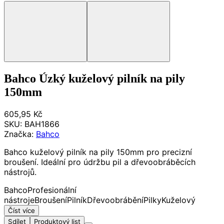
Bahco Úzký kuželový pilník na pily
150mm
605,95 Kč
SKU:
BAH1866
Značka:
Bahco
Bahco kuželový pilník na pily 150mm pro precizní
broušení. Ideální pro údržbu pil a dřevoobráběcích
nástrojů.
Bahco
Profesionální
nástroje
Broušení
Pilník
Dřevoobrábění
Pilky
Kuželový
Číst více
Sdílet
Produktový list