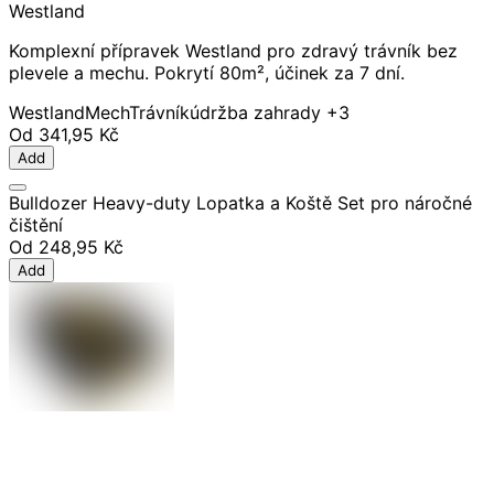
Westland
Komplexní přípravek Westland pro zdravý trávník bez
plevele a mechu. Pokrytí 80m², účinek za 7 dní.
Westland
Mech
Trávník
údržba zahrady
+3
Od
341,95 Kč
Add
Bulldozer Heavy-duty Lopatka a Koště Set pro náročné
čištění
Od
248,95 Kč
Add