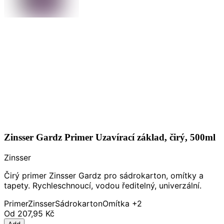
Zinsser Gardz Primer Uzavírací základ, čirý, 500ml
Zinsser
Čirý primer Zinsser Gardz pro sádrokarton, omítky a
tapety. Rychleschnoucí, vodou ředitelný, univerzální.
Primer
Zinsser
Sádrokarton
Omítka
+2
Od
207,95 Kč
Add