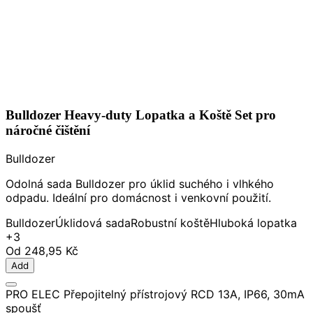
Bulldozer Heavy-duty Lopatka a Koště Set pro
náročné čištění
Bulldozer
Odolná sada Bulldozer pro úklid suchého i vlhkého
odpadu. Ideální pro domácnost i venkovní použití.
Bulldozer
Úklidová sada
Robustní koště
Hluboká lopatka
+3
Od
248,95 Kč
Add
PRO ELEC Přepojitelný přístrojový RCD 13A, IP66, 30mA
spoušť