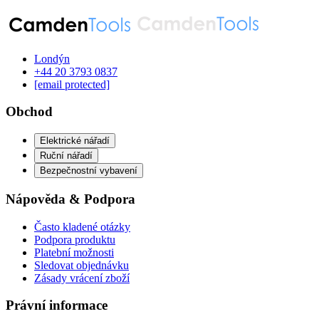
Londýn
‪+44 20 3793 0837‬
[email protected]
Obchod
Elektrické nářadí
Ruční nářadí
Bezpečnostní vybavení
Nápověda & Podpora
Často kladené otázky
Podpora produktu
Platební možnosti
Sledovat objednávku
Zásady vrácení zboží
Právní informace