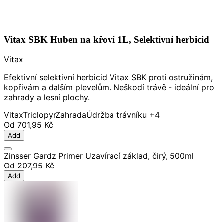
Vitax SBK Huben na křoví 1L, Selektivní herbicid
Vitax
Efektivní selektivní herbicid Vitax SBK proti ostružinám,
kopřivám a dalším plevelům. Neškodí trávě - ideální pro
zahrady a lesní plochy.
Vitax
Triclopyr
Zahrada
Údržba trávníku
+4
Od
701,95 Kč
Add
Zinsser Gardz Primer Uzavírací základ, čirý, 500ml
Od
207,95 Kč
Add