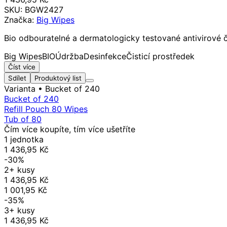
SKU:
BGW2427
Značka:
Big Wipes
Bio odbouratelné a dermatologicky testované antivirové či
Big Wipes
BIO
Údržba
Desinfekce
Čisticí prostředek
Číst více
Sdílet
Produktový list
Varianta
• Bucket of 240
Bucket of 240
Refill Pouch 80 Wipes
Tub of 80
Čím více koupíte, tím více ušetříte
1 jednotka
1 436,95 Kč
-30%
2+ kusy
1 436,95 Kč
1 001,95 Kč
-35%
3+ kusy
1 436,95 Kč