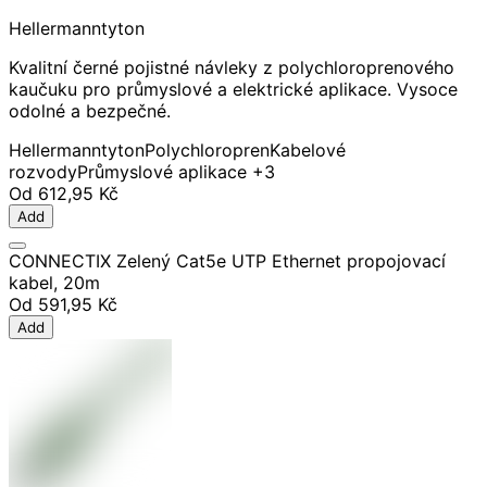
Hellermanntyton
Kvalitní černé pojistné návleky z polychloroprenového
kaučuku pro průmyslové a elektrické aplikace. Vysoce
odolné a bezpečné.
Hellermanntyton
Polychloropren
Kabelové
rozvody
Průmyslové aplikace
+3
Od
612,95 Kč
Add
CONNECTIX Zelený Cat5e UTP Ethernet propojovací
kabel, 20m
Od
591,95 Kč
Add