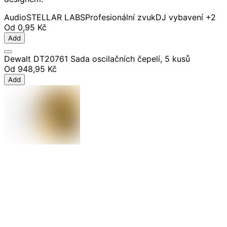
Audio
STELLAR LABS
Profesionální zvuk
DJ vybavení
+2
Od
0,95 Kč
Add
Dewalt DT20761 Sada oscilačních čepelí, 5 kusů
Od
948,95 Kč
Add