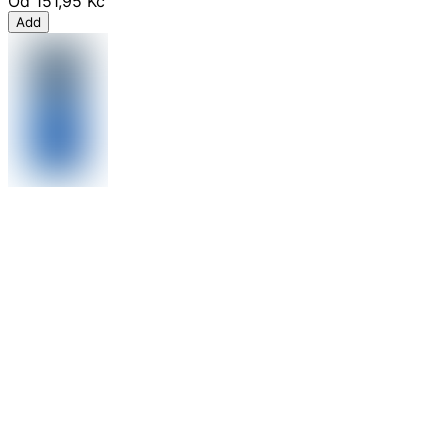
Od
151,95 Kč
Add