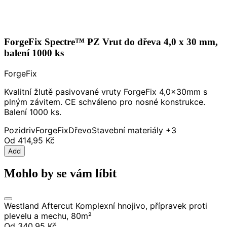
ForgeFix Spectre™ PZ Vrut do dřeva 4,0 x 30 mm,
balení 1000 ks
ForgeFix
Kvalitní žlutě pasivované vruty ForgeFix 4,0x30mm s
plným závitem. CE schváleno pro nosné konstrukce.
Balení 1000 ks.
Pozidriv
ForgeFix
Dřevo
Stavební materiály
+3
Od
414,95 Kč
Add
Mohlo by se vám líbit
Westland Aftercut Komplexní hnojivo, přípravek proti
plevelu a mechu, 80m²
Od
340,95 Kč