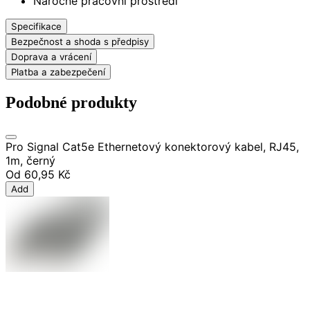
Náročné pracovní prostředí
Specifikace
Bezpečnost a shoda s předpisy
Doprava a vrácení
Platba a zabezpečení
Podobné produkty
Pro Signal Cat5e Ethernetový konektorový kabel, RJ45,
1m, černý
Od
60,95 Kč
Add