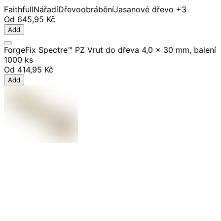
Faithfull
Nářadí
Dřevoobrábění
Jasanové dřevo
+3
Od
645,95 Kč
Add
ForgeFix Spectre™ PZ Vrut do dřeva 4,0 x 30 mm, balení
1000 ks
Od
414,95 Kč
Add