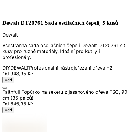
Dewalt DT20761 Sada oscilačních čepelí, 5 kusů
Dewalt
Všestranná sada oscilačních čepelí Dewalt DT20761 s 5
kusy pro různé materiály. Ideální pro kutily i
profesionály.
DIY
DEWALT
Profesionální nástroje
řezání dřeva
+2
Od
948,95 Kč
Add
Faithfull Topůrko na sekeru z jasanového dřeva FSC, 90
cm (35 palců)
Od
645,95 Kč
Add