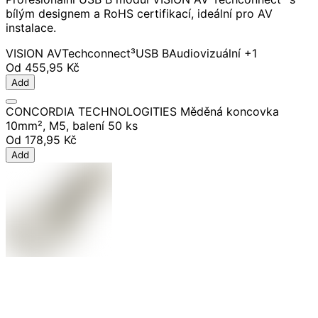
bílým designem a RoHS certifikací, ideální pro AV
instalace.
VISION AV
Techconnect³
USB B
Audiovizuální
+1
Od
455,95 Kč
Add
CONCORDIA TECHNOLOGITIES Měděná koncovka
10mm², M5, balení 50 ks
Od
178,95 Kč
Add