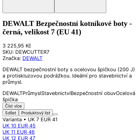
DEWALT Bezpečnostní kotníkové boty -
černá, velikost 7 (EU 41)
3 225,95 Kč
SKU:
DEWCUTTER7
Značka:
DEWALT
DEWALT bezpečnostní boty s ocelovou špičkou (200 J)
a protiskluzovou podrážkou. Ideální pro stavebnictví a
průmysl.
DEWALT
Průmysl
Stavebnictví
Bezpečnostní obuv
Ocelová
špička
Číst více
Sdílet
Produktový list
Varianta
• UK 7 EUR 41
UK 10 EUR 45
UK 11 EUR 46
UK 12 EUR 47