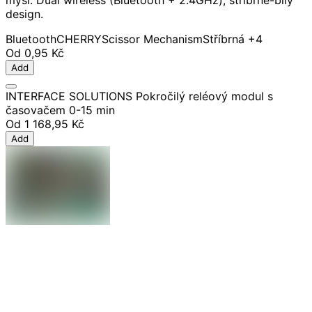
myší. Dual wireless (Bluetooth + 2.4GHz), stříbrně-bílý
design.
Bluetooth
CHERRY
Scissor Mechanism
Stříbrná
+4
Od
0,95 Kč
Add
INTERFACE SOLUTIONS Pokročilý reléový modul s
časovačem 0-15 min
Od
1 168,95 Kč
Add