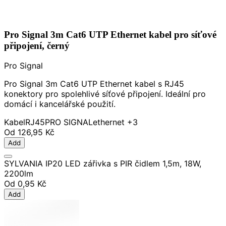
Pro Signal 3m Cat6 UTP Ethernet kabel pro síťové
připojení, černý
Pro Signal
Pro Signal 3m Cat6 UTP Ethernet kabel s RJ45
konektory pro spolehlivé síťové připojení. Ideální pro
domácí i kancelářské použití.
Kabel
RJ45
PRO SIGNAL
ethernet
+3
Od
126,95 Kč
Add
SYLVANIA IP20 LED zářivka s PIR čidlem 1,5m, 18W,
2200lm
Od
0,95 Kč
Add