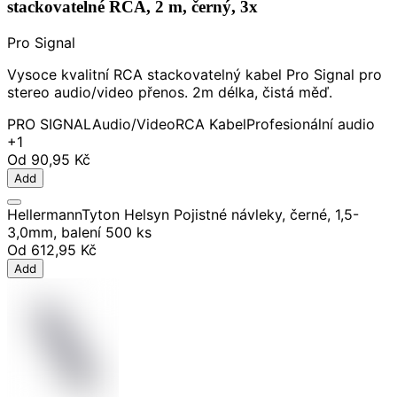
stackovatelné RCA, 2 m, černý, 3x
Pro Signal
Vysoce kvalitní RCA stackovatelný kabel Pro Signal pro
stereo audio/video přenos. 2m délka, čistá měď.
PRO SIGNAL
Audio/Video
RCA Kabel
Profesionální audio
+1
Od
90,95 Kč
Add
HellermannTyton Helsyn Pojistné návleky, černé, 1,5-
3,0mm, balení 500 ks
Od
612,95 Kč
Add