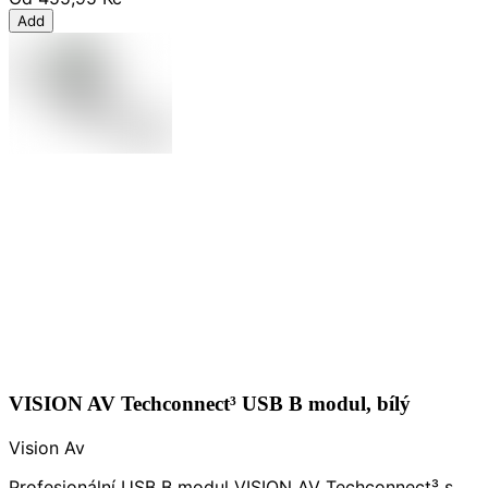
Add
VISION AV Techconnect³ USB B modul, bílý
Vision Av
Profesionální USB B modul VISION AV Techconnect³ s