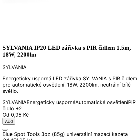
SYLVANIA IP20 LED zářivka s PIR čidlem 1,5m,
18W, 2200lm
SYLVANIA
Energeticky úsporná LED zářivka SYLVANIA s PIR čidlem
pro automatické osvětlení. 18W, 2200lm, neutrální bílé
světlo.
SYLVANIA
Energeticky úsporné
Automatické osvětlení
PIR
čidlo
+2
Od
0,95 Kč
Add
Blue Spot Tools 3oz (85g) univerzální mazací kazeta