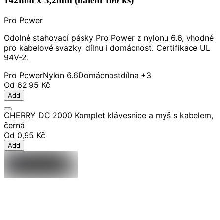
142mm x 3,2mm (balení 100 ks)
Pro Power
Odolné stahovací pásky Pro Power z nylonu 6.6, vhodné
pro kabelové svazky, dílnu i domácnost. Certifikace UL
94V-2.
Pro Power
Nylon 6.6
Domácnost
dílna
+3
Od
62,95 Kč
Add
CHERRY DC 2000 Komplet klávesnice a myš s kabelem,
černá
Od
0,95 Kč
Add