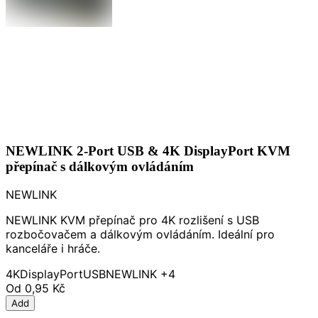
NEWLINK 2-Port USB & 4K DisplayPort KVM
přepínač s dálkovým ovládáním
NEWLINK
NEWLINK KVM přepínač pro 4K rozlišení s USB
rozbočovačem a dálkovým ovládáním. Ideální pro
kanceláře i hráče.
4K
DisplayPort
USB
NEWLINK
+4
Od
0,95 Kč
Add