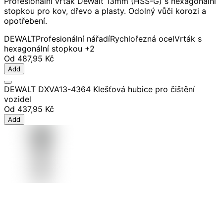
Profesionální vrták DeWalt 13mm (HSS-G) s hexagonální
stopkou pro kov, dřevo a plasty. Odolný vůči korozi a
opotřebení.
DEWALT
Profesionální nářadí
Rychlořezná ocel
Vrták s
hexagonální stopkou
+2
Od
487,95 Kč
Add
DEWALT DXVA13-4364 Klešťová hubice pro čištění
vozidel
Od
437,95 Kč
Add