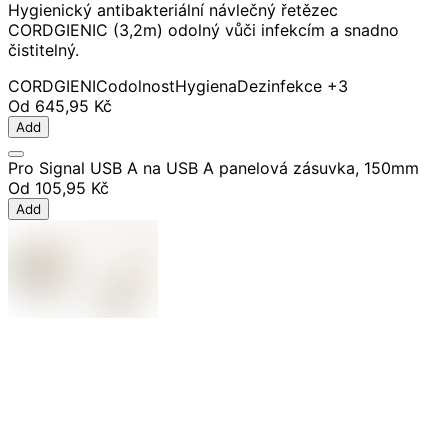
Hygienický antibakteriální návlečný řetězec
CORDGIENIC (3,2m) odolný vůči infekcím a snadno
čistitelný.
CORDGIENIC
odolnost
Hygiena
Dezinfekce
+3
Od
645,95 Kč
Add
Pro Signal USB A na USB A panelová zásuvka, 150mm
Od
105,95 Kč
Add