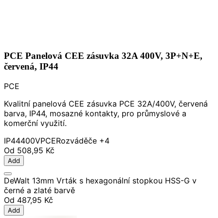
PCE Panelová CEE zásuvka 32A 400V, 3P+N+E,
červená, IP44
PCE
Kvalitní panelová CEE zásuvka PCE 32A/400V, červená
barva, IP44, mosazné kontakty, pro průmyslové a
komerční využití.
IP44
400V
PCE
Rozváděče
+4
Od
508,95 Kč
Add
DeWalt 13mm Vrták s hexagonální stopkou HSS-G v
černé a zlaté barvě
Od
487,95 Kč
Add