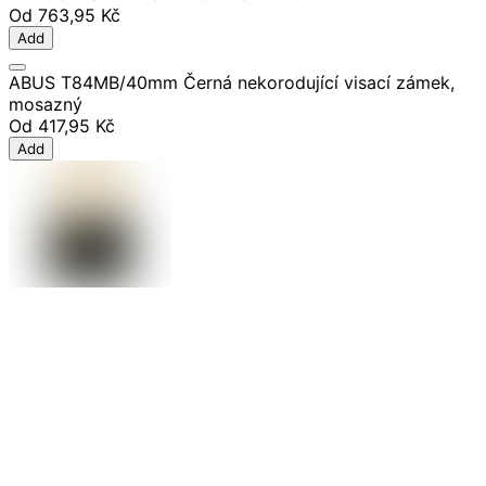
Od
763,95 Kč
Add
ABUS T84MB/40mm Černá nekorodující visací zámek,
mosazný
Od
417,95 Kč
Add