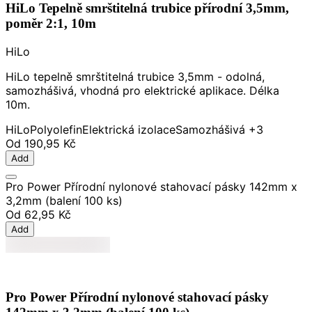
HiLo Tepelně smrštitelná trubice přírodní 3,5mm,
poměr 2:1, 10m
HiLo
HiLo tepelně smrštitelná trubice 3,5mm - odolná,
samozhášivá, vhodná pro elektrické aplikace. Délka
10m.
HiLo
Polyolefin
Elektrická izolace
Samozhášivá
+3
Od
190,95 Kč
Add
Pro Power Přírodní nylonové stahovací pásky 142mm x
3,2mm (balení 100 ks)
Od
62,95 Kč
Add
Pro Power Přírodní nylonové stahovací pásky