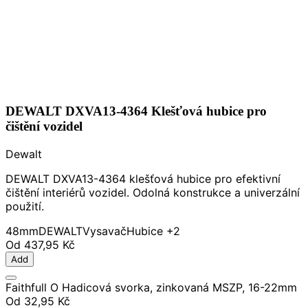
DEWALT DXVA13-4364 Klešťová hubice pro
čištění vozidel
Dewalt
DEWALT DXVA13-4364 klešťová hubice pro efektivní
čištění interiérů vozidel. Odolná konstrukce a univerzální
použití.
48mm
DEWALT
Vysavač
Hubice
+2
Od
437,95 Kč
Add
Faithfull O Hadicová svorka, zinkovaná MSZP, 16-22mm
Od
32,95 Kč