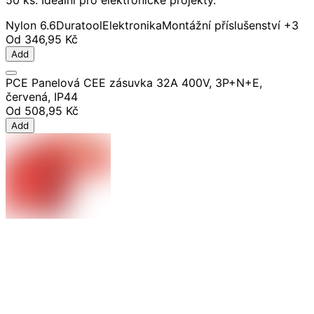
50 ks. Ideální pro elektronické projekty.
Nylon 6.6
Duratool
Elektronika
Montážní příslušenství
+3
Od
346,95 Kč
Add
PCE Panelová CEE zásuvka 32A 400V, 3P+N+E,
červená, IP44
Od
508,95 Kč
Add