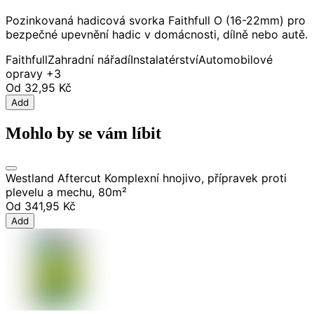
Pozinkovaná hadicová svorka Faithfull O (16-22mm) pro
bezpečné upevnění hadic v domácnosti, dílně nebo autě.
Faithfull
Zahradní nářadí
Instalatérství
Automobilové
opravy
+3
Od
32,95 Kč
Add
Mohlo by se vám líbit
Westland Aftercut Komplexní hnojivo, přípravek proti
plevelu a mechu, 80m²
Od
341,95 Kč
Add