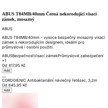
ABUS T84MB/40mm Černá nekorodující visací
zámek, mosazný
ABUS
ABUS T84MB/40mm - vysoce bezpečný mosazný visací
zámek s nekorodujícím designem, ideální pro
průmyslové i osobní použití.
ABUS
Bezpečnost
Visací zámek
Průmyslové zabezpečení
+1
Od
417,95 Kč
Add
CORDGIENIC Antibakteriální návlečný řetězec, 3,2m
Od
645,95 Kč
Add