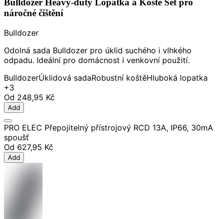
Bulldozer Heavy-duty Lopatka a Koště Set pro
náročné čištění
Bulldozer
Odolná sada Bulldozer pro úklid suchého i vlhkého
odpadu. Ideální pro domácnost i venkovní použití.
Bulldozer
Úklidová sada
Robustní koště
Hluboká lopatka
+3
Od
248,95 Kč
Add
PRO ELEC Přepojitelný přístrojový RCD 13A, IP66, 30mA
spoušť
Od
627,95 Kč
Add