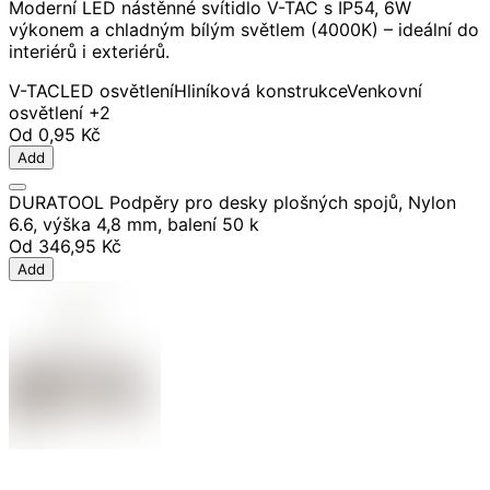
Moderní LED nástěnné svítidlo V-TAC s IP54, 6W
výkonem a chladným bílým světlem (4000K) – ideální do
interiérů i exteriérů.
V-TAC
LED osvětlení
Hliníková konstrukce
Venkovní
osvětlení
+2
Od
0,95 Kč
Add
DURATOOL Podpěry pro desky plošných spojů, Nylon
6.6, výška 4,8 mm, balení 50 k
Od
346,95 Kč
Add