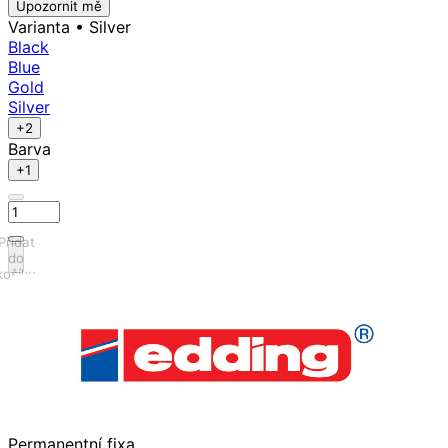
Upozornit mě
Varianta
• Silver
Black
Blue
Gold
Silver
+2
Barva
+1
Přidat
do
košíku
Permanentní fixa