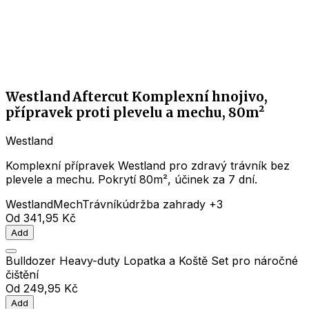
Westland Aftercut Komplexní hnojivo,
přípravek proti plevelu a mechu, 80m²
Westland
Komplexní přípravek Westland pro zdravý trávník bez
plevele a mechu. Pokrytí 80m², účinek za 7 dní.
Westland
Mech
Trávník
údržba zahrady
+3
Od
341,95 Kč
Add
Bulldozer Heavy-duty Lopatka a Koště Set pro náročné
čištění
Od
249,95 Kč
Add