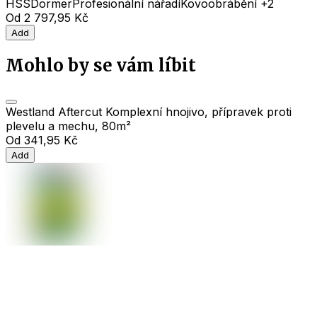
HSS
Dormer
Profesionální nářadí
Kovoobrábění
+2
Od
2 797,95 Kč
Add
Mohlo by se vám líbit
Westland Aftercut Komplexní hnojivo, přípravek proti
plevelu a mechu, 80m²
Od
341,95 Kč
Add