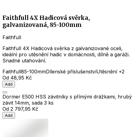
Faithfull 4X Hadicová svěrka,
galvanizovaná, 85-100mm
Faithfull
Faithfull 4X Hadicová svěrka z galvanizované oceli,
ideální pro utěsnění hadic v domácnosti, dílně a garáži.
Snadné utahování.
Faithfull
85-100mm
Dílenské příslušenství
Utěsnění
+2
Od
48,95 Kč
Add
Dormer E500 HSS závitníky s přímými drážkami, hrubý
závit 14mm, sada 3 ks
Od
2 797,95 Kč
Add