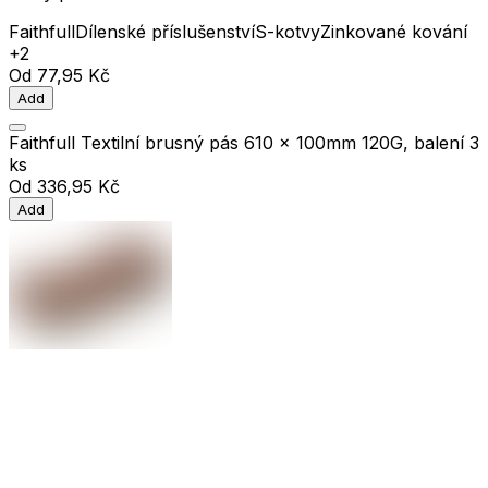
Faithfull
Dílenské příslušenství
S-kotvy
Zinkované kování
+2
Od
77,95 Kč
Add
Faithfull Textilní brusný pás 610 x 100mm 120G, balení 3
ks
Od
336,95 Kč
Add