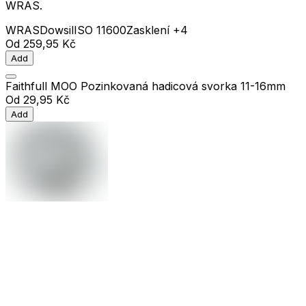
WRAS.
WRAS
Dowsil
ISO 11600
Zasklení
+4
Od
259,95 Kč
Add
Faithfull MOO Pozinkovaná hadicová svorka 11-16mm
Od
29,95 Kč
Add