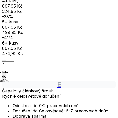
4+ kusy
807,95 Kč
524,95 Kč
-38%
5+ kusy
807,95 Kč
499,95 Kč
-41%
6+ kusy
807,95 Kč
474,95 Kč
Přidat
do
košíku
E
Čepelový článkový šroub
Rychlé celosvětové doručení
Odesláno do 0-2 pracovních dnů
Doručení do Celosvětově: 6-7 pracovních dnů*
Doprava zdarma