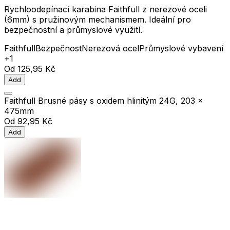
Rychloodepínací karabina Faithfull z nerezové oceli
(6mm) s pružinovým mechanismem. Ideální pro
bezpečnostní a průmyslové využití.
Faithfull
Bezpečnost
Nerezová ocel
Průmyslové vybavení
+1
Od
125,95 Kč
Add
Faithfull Brusné pásy s oxidem hlinitým 24G, 203 x
475mm
Od
92,95 Kč
Add