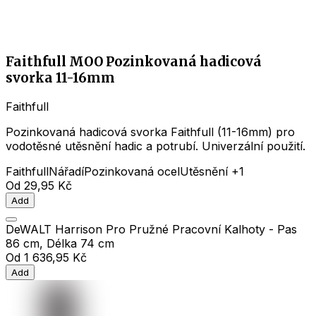
Faithfull MOO Pozinkovaná hadicová
svorka 11-16mm
Faithfull
Pozinkovaná hadicová svorka Faithfull (11-16mm) pro
vodotěsné utěsnění hadic a potrubí. Univerzální použití.
Faithfull
Nářadí
Pozinkovaná ocel
Utěsnění
+1
Od
29,95 Kč
Add
DeWALT Harrison Pro Pružné Pracovní Kalhoty - Pas
86 cm, Délka 74 cm
Od
1 636,95 Kč
Add