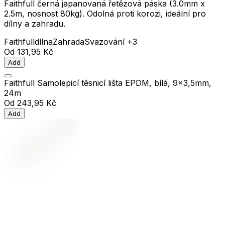
Faithfull černá japanovaná řetězová páska (3.0mm x
2.5m, nosnost 80kg). Odolná proti korozi, ideální pro
dílny a zahradu.
Faithfull
dílna
Zahrada
Svazování
+3
Od
131,95 Kč
Add
Faithfull Samolepicí těsnicí lišta EPDM, bílá, 9x3,5mm,
24m
Od
243,95 Kč
Add