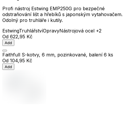
Profi nástroj Estwing EMP250G pro bezpečné
odstraňování lišt a hřebíků s japonským vytahovačem.
Odolný pro truhláře i kutily.
Estwing
Truhlářství
Opravy
Nástrojová ocel
+2
Od
622,95 Kč
Add
Faithfull S-kotvy, 6 mm, pozinkované, balení 6 ks
Od
104,95 Kč
Add