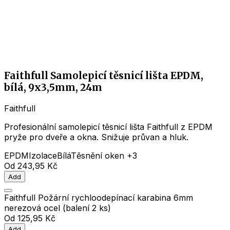
Faithfull Samolepicí těsnicí lišta EPDM,
bílá, 9x3,5mm, 24m
Faithfull
Profesionální samolepicí těsnicí lišta Faithfull z EPDM
pryže pro dveře a okna. Snižuje průvan a hluk.
EPDM
Izolace
Bílá
Těsnění oken
+3
Od
243,95 Kč
Add
Faithfull Požární rychloodepínací karabina 6mm
nerezová ocel (balení 2 ks)
Od
125,95 Kč
Add