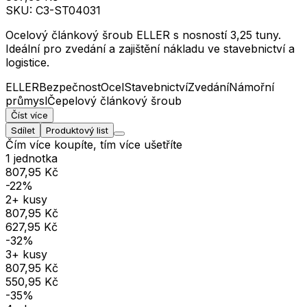
SKU:
C3-ST04031
Ocelový článkový šroub ELLER s nosností 3,25 tuny.
Ideální pro zvedání a zajištění nákladu ve stavebnictví a
logistice.
ELLER
Bezpečnost
Ocel
Stavebnictví
Zvedání
Námořní
průmysl
Čepelový článkový šroub
Číst více
Sdílet
Produktový list
Čím více koupíte, tím více ušetříte
1 jednotka
807,95 Kč
-22%
2+ kusy
807,95 Kč
627,95 Kč
-32%
3+ kusy
807,95 Kč
550,95 Kč
-35%