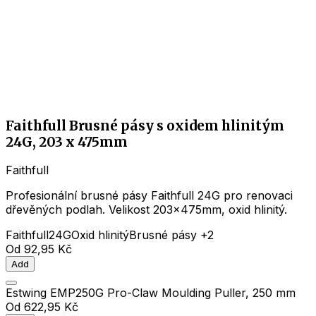
Faithfull Brusné pásy s oxidem hlinitým
24G, 203 x 475mm
Faithfull
Profesionální brusné pásy Faithfull 24G pro renovaci
dřevěných podlah. Velikost 203x475mm, oxid hlinitý.
Faithfull
24G
Oxid hlinitý
Brusné pásy
+2
Od
92,95 Kč
Add
Estwing EMP250G Pro-Claw Moulding Puller, 250 mm
Od
622,95 Kč