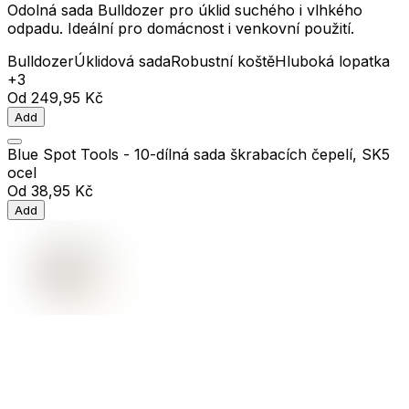
Odolná sada Bulldozer pro úklid suchého i vlhkého
odpadu. Ideální pro domácnost i venkovní použití.
Bulldozer
Úklidová sada
Robustní koště
Hluboká lopatka
+3
Od
249,95 Kč
Add
Blue Spot Tools - 10-dílná sada škrabacích čepelí, SK5
ocel
Od
38,95 Kč
Add