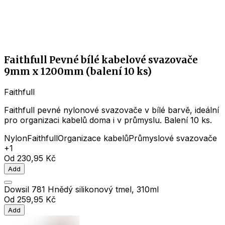
Faithfull Pevné bílé kabelové svazovače
9mm x 1200mm (balení 10 ks)
Faithfull
Faithfull pevné nylonové svazovače v bílé barvě, ideální
pro organizaci kabelů doma i v průmyslu. Balení 10 ks.
Nylon
Faithfull
Organizace kabelů
Průmyslové svazovače
+1
Od
230,95 Kč
Add
Dowsil 781 Hnědý silikonový tmel, 310ml
Od
259,95 Kč
Add