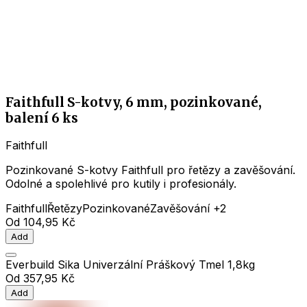
Faithfull S-kotvy, 6 mm, pozinkované,
balení 6 ks
Faithfull
Pozinkované S-kotvy Faithfull pro řetězy a zavěšování.
Odolné a spolehlivé pro kutily i profesionály.
Faithfull
Řetězy
Pozinkované
Zavěšování
+2
Od
104,95 Kč
Add
Everbuild Sika Univerzální Práškový Tmel 1,8kg
Od
357,95 Kč
Add