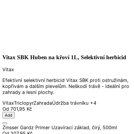
Vitax SBK Huben na křoví 1L, Selektivní herbicid
Vitax
Efektivní selektivní herbicid Vitax SBK proti ostružinám,
kopřivám a dalším plevelům. Neškodí trávě - ideální pro
zahrady a lesní plochy.
Vitax
Triclopyr
Zahrada
Údržba trávníku
+4
Od
701,95 Kč
Add
Zinsser Gardz Primer Uzavírací základ, čirý, 500ml
Od
207,95 Kč