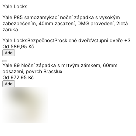
Yale Locks
Yale P85 samozamykací noční západka s vysokým
zabezpečením, 40mm zasazení, DMG provedení, 2letá
záruka.
Yale Locks
Bezpečnost
Prosklené dveře
Vstupní dveře
+3
Od
589,95 Kč
Add
Yale 89 Noční západka s mrtvým zámkem, 60mm
odsazení, povrch Brasslux
Od
972,95 Kč
Add