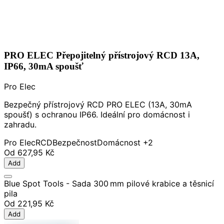
PRO ELEC Přepojitelný přístrojový RCD 13A,
IP66, 30mA spoušť
Pro Elec
Bezpečný přístrojový RCD PRO ELEC (13A, 30mA
spoušť) s ochranou IP66. Ideální pro domácnost i
zahradu.
Pro Elec
RCD
Bezpečnost
Domácnost
+2
Od
627,95 Kč
Add
Blue Spot Tools - Sada 300 mm pilové krabice a těsnicí
pila
Od
221,95 Kč
Add