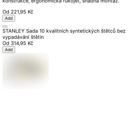
konstrukce, ergonomická rukojeť, snadná montáž.
Od
221,95 Kč
Add
STANLEY Sada 10 kvalitních syntetických štětců bez
vypadávání štětin
Od
314,95 Kč
Add