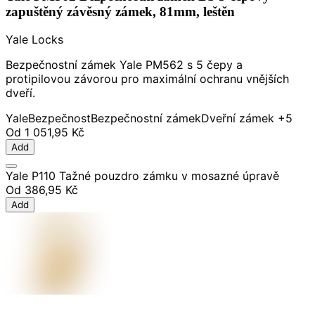
zapuštěný závěsný zámek, 81mm, leštěn
Yale Locks
Bezpečnostní zámek Yale PM562 s 5 čepy a
protipilovou závorou pro maximální ochranu vnějších
dveří.
Yale
Bezpečnost
Bezpečnostní zámek
Dveřní zámek
+5
Od
1 051,95 Kč
Add
Yale P110 Tažné pouzdro zámku v mosazné úpravě
Od
386,95 Kč
Add