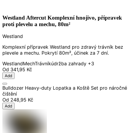
Westland Aftercut Komplexní hnojivo, přípravek
proti plevelu a mechu, 80m²
Westland
Komplexní přípravek Westland pro zdravý trávník bez
plevele a mechu. Pokrytí 80m², účinek za 7 dní.
Westland
Mech
Trávník
údržba zahrady
+3
Od
341,95 Kč
Add
Bulldozer Heavy-duty Lopatka a Koště Set pro náročné
čištění
Od
248,95 Kč
Add