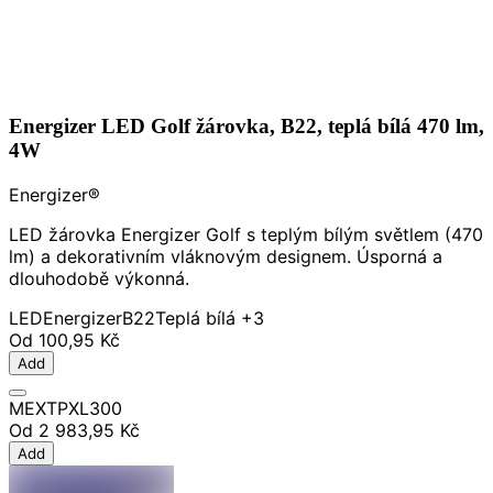
Energizer LED Golf žárovka, B22, teplá bílá 470 lm,
4W
Energizer®
LED žárovka Energizer Golf s teplým bílým světlem (470
lm) a dekorativním vláknovým designem. Úsporná a
dlouhodobě výkonná.
LED
Energizer
B22
Teplá bílá
+3
Od
100,95 Kč
Add
MEXTPXL300
Od
2 983,95 Kč
Add