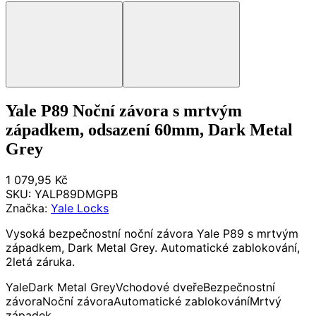
Yale P89 Noční závora s mrtvým
západkem, odsazení 60mm, Dark Metal
Grey
1 079,95 Kč
SKU:
YALP89DMGPB
Značka:
Yale Locks
Vysoká bezpečnostní noční závora Yale P89 s mrtvým
západkem, Dark Metal Grey. Automatické zablokování,
2letá záruka.
Yale
Dark Metal Grey
Vchodové dveře
Bezpečnostní
závora
Noční závora
Automatické zablokování
Mrtvý
západek