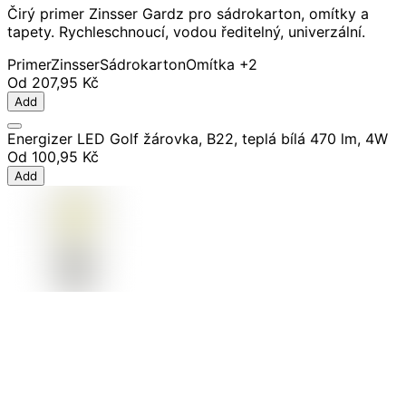
Čirý primer Zinsser Gardz pro sádrokarton, omítky a
tapety. Rychleschnoucí, vodou ředitelný, univerzální.
Primer
Zinsser
Sádrokarton
Omítka
+2
Od
207,95 Kč
Add
Energizer LED Golf žárovka, B22, teplá bílá 470 lm, 4W
Od
100,95 Kč
Add