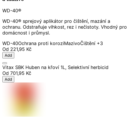
WD-40®
WD-40® sprejový aplikátor pro čištění, mazání a
ochranu. Odstraňuje vlhkost, rez i nečistoty. Vhodný pro
domácnost i průmysl.
WD-40
Ochrana proti korozi
Mazivo
Čištění
+3
Od
221,95 Kč
Add
Vitax SBK Huben na křoví 1L, Selektivní herbicid
Od
701,95 Kč
Add