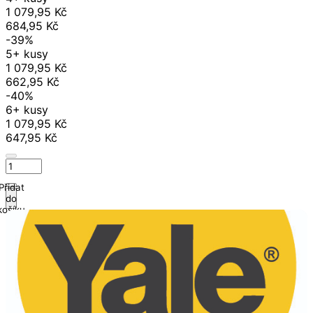
1 079,95 Kč
684,95 Kč
-39%
5+ kusy
1 079,95 Kč
662,95 Kč
-40%
6+ kusy
1 079,95 Kč
647,95 Kč
Přidat
do
košíku