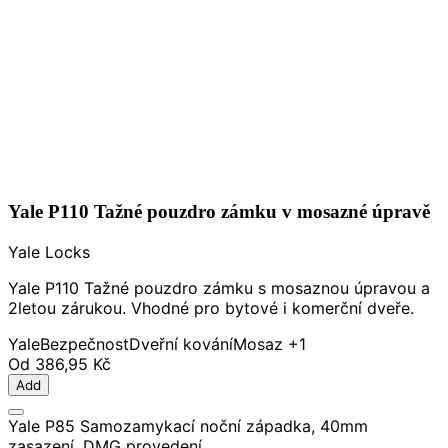
Yale P110 Tažné pouzdro zámku v mosazné úpravě
Yale Locks
Yale P110 Tažné pouzdro zámku s mosaznou úpravou a
2letou zárukou. Vhodné pro bytové i komerční dveře.
Yale
Bezpečnost
Dveřní kování
Mosaz
+1
Od
386,95 Kč
Add
Yale P85 Samozamykací noční západka, 40mm
zasazení, DMG provedení