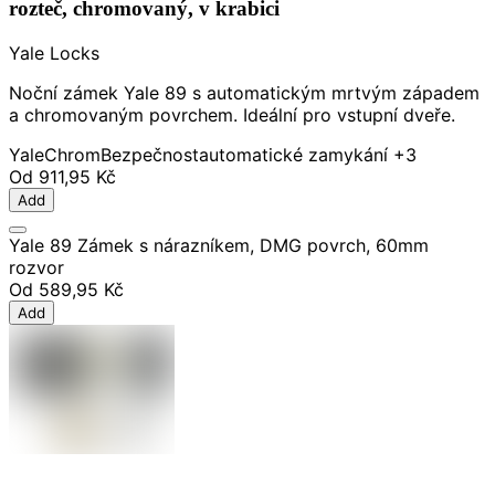
rozteč, chromovaný, v krabici
Yale Locks
Noční zámek Yale 89 s automatickým mrtvým západem
a chromovaným povrchem. Ideální pro vstupní dveře.
Yale
Chrom
Bezpečnost
automatické zamykání
+3
Od
911,95 Kč
Add
Yale 89 Zámek s nárazníkem, DMG povrch, 60mm
rozvor
Od
589,95 Kč
Add