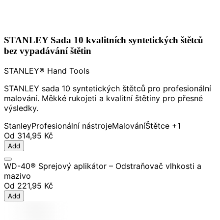
STANLEY Sada 10 kvalitních syntetických štětců
bez vypadávání štětin
STANLEY® Hand Tools
STANLEY sada 10 syntetických štětců pro profesionální
malování. Měkké rukojeti a kvalitní štětiny pro přesné
výsledky.
Stanley
Profesionální nástroje
Malování
Štětce
+1
Od
314,95 Kč
Add
WD-40® Sprejový aplikátor – Odstraňovač vlhkosti a
mazivo
Od
221,95 Kč
Add