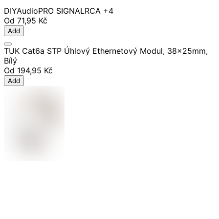
DIY
Audio
PRO SIGNAL
RCA
+4
Od
71,95 Kč
Add
TUK Cat6a STP Úhlový Ethernetový Modul, 38x25mm,
Bílý
Od
194,95 Kč
Add