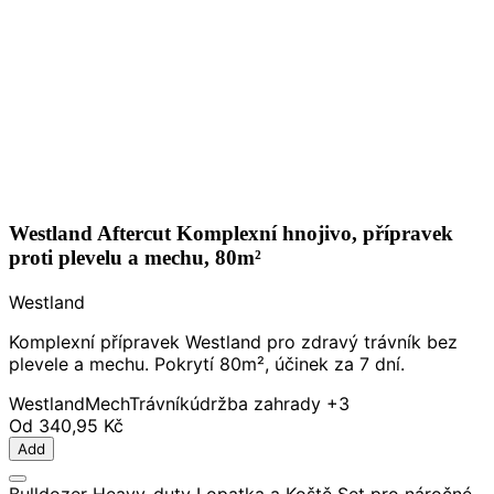
Westland Aftercut Komplexní hnojivo, přípravek
proti plevelu a mechu, 80m²
Westland
Komplexní přípravek Westland pro zdravý trávník bez
plevele a mechu. Pokrytí 80m², účinek za 7 dní.
Westland
Mech
Trávník
údržba zahrady
+3
Od
340,95 Kč
Add
Bulldozer Heavy-duty Lopatka a Koště Set pro náročné