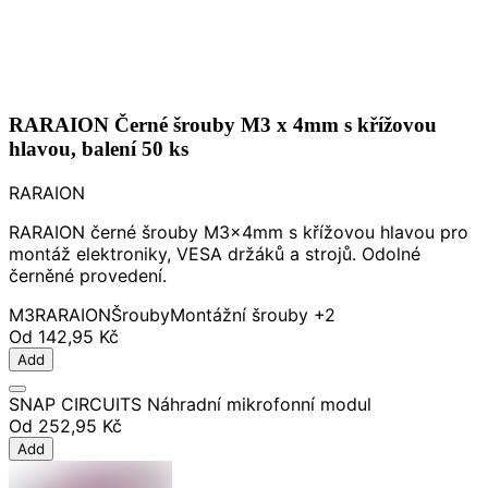
RARAION Černé šrouby M3 x 4mm s křížovou
hlavou, balení 50 ks
RARAION
RARAION černé šrouby M3x4mm s křížovou hlavou pro
montáž elektroniky, VESA držáků a strojů. Odolné
černěné provedení.
M3
RARAION
Šrouby
Montážní šrouby
+2
Od
142,95 Kč
Add
SNAP CIRCUITS Náhradní mikrofonní modul
Od
252,95 Kč
Add