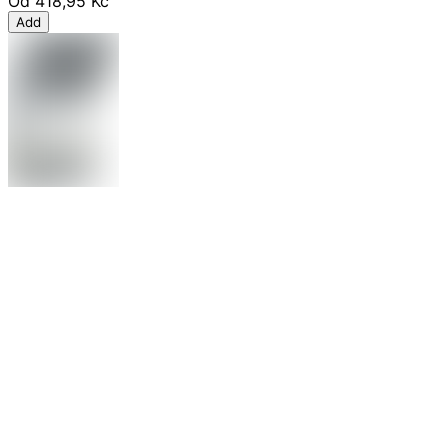
Od
418,95 Kč
Add