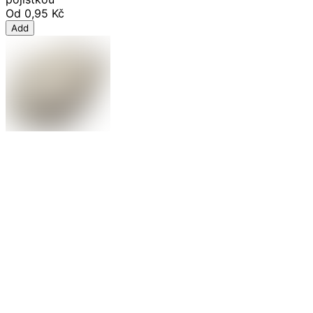
Od
0,95 Kč
Add