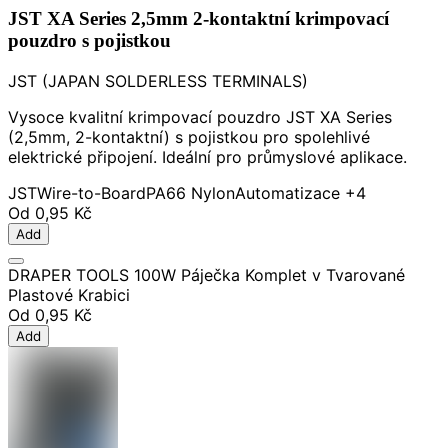
JST XA Series 2,5mm 2-kontaktní krimpovací
pouzdro s pojistkou
JST (JAPAN SOLDERLESS TERMINALS)
Vysoce kvalitní krimpovací pouzdro JST XA Series
(2,5mm, 2-kontaktní) s pojistkou pro spolehlivé
elektrické připojení. Ideální pro průmyslové aplikace.
JST
Wire-to-Board
PA66 Nylon
Automatizace
+4
Od
0,95 Kč
Add
DRAPER TOOLS 100W Páječka Komplet v Tvarované
Plastové Krabici
Od
0,95 Kč
Add