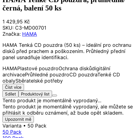
černá, balení 50 ks
1 429,95 Kč
SKU:
C3-MD00701
Značka:
HAMA
HAMA Tenká CD pouzdra (50 ks) – ideální pro ochranu
disků před prachem a poškozením. Průhledný přední
panel usnadňuje identifikaci.
HAMA
Plastové pouzdro
Ochrana disků
digitální
archivace
Průhledné pouzdro
CD pouzdra
Tenké CD
obaly
Sběratelské potřeby
Číst více
Sdílet
Produktový list
Tento produkt je momentálně vyprodaný...
Tento produkt je momentálně vyprodaný, ale můžete se
přihlásit k odběru oznámení, až bude opět skladem.
Upozornit mě
Varianta
• 50 Pack
50 Pack