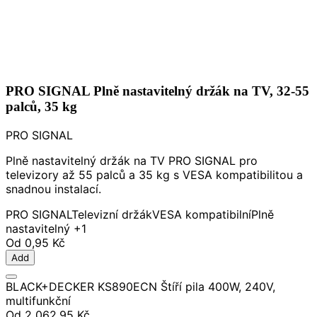
PRO SIGNAL Plně nastavitelný držák na TV, 32-55
palců, 35 kg
PRO SIGNAL
Plně nastavitelný držák na TV PRO SIGNAL pro
televizory až 55 palců a 35 kg s VESA kompatibilitou a
snadnou instalací.
PRO SIGNAL
Televizní držák
VESA kompatibilní
Plně
nastavitelný
+1
Od
0,95 Kč
Add
BLACK+DECKER KS890ECN Štíří pila 400W, 240V,
multifunkční
Od
2 062,95 Kč