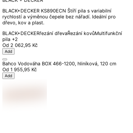
BLACK + DECKER
BLACK+DECKER KS890ECN Štíří pila s variabilní
rychlostí a výměnou čepele bez nářadí. Ideální pro
dřevo, kov a plast.
BLACK+DECKER
řezání dřeva
Řezání kovů
Multifunkční
pila
+2
Od
2 062,95 Kč
Add
Bahco Vodováha BOX 466-1200, hliníková, 120 cm
Od
1 955,95 Kč
Add