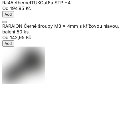
RJ45
ethernet
TUK
Cat6a STP
+4
Od
194,95 Kč
Add
RARAION Černé šrouby M3 x 4mm s křížovou hlavou,
balení 50 ks
Od
142,95 Kč
Add