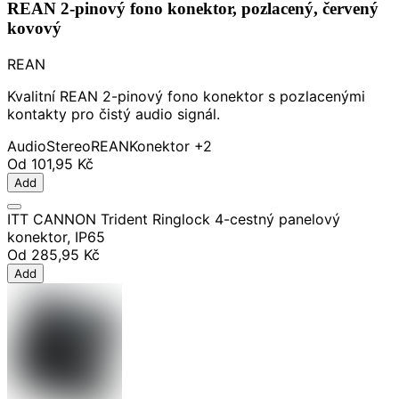
REAN 2-pinový fono konektor, pozlacený, červený
kovový
REAN
Kvalitní REAN 2-pinový fono konektor s pozlacenými
kontakty pro čistý audio signál.
Audio
Stereo
REAN
Konektor
+2
Od
101,95 Kč
Add
ITT CANNON Trident Ringlock 4-cestný panelový
konektor, IP65
Od
285,95 Kč
Add