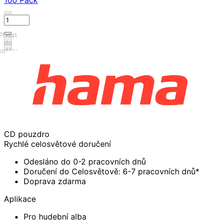
100 Pack
Přidat
do
košíku
CD pouzdro
Rychlé celosvětové doručení
Odesláno do 0-2 pracovních dnů
Doručení do Celosvětově: 6-7 pracovních dnů*
Doprava zdarma
Aplikace
Pro hudební alba