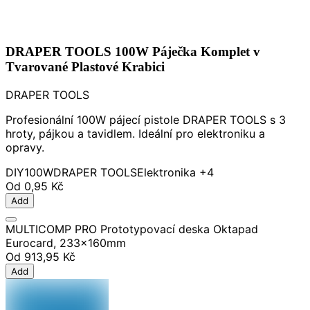
DRAPER TOOLS 100W Páječka Komplet v
Tvarované Plastové Krabici
DRAPER TOOLS
Profesionální 100W pájecí pistole DRAPER TOOLS s 3
hroty, pájkou a tavidlem. Ideální pro elektroniku a
opravy.
DIY
100W
DRAPER TOOLS
Elektronika
+4
Od
0,95 Kč
Add
MULTICOMP PRO Prototypovací deska Oktapad
Eurocard, 233x160mm
Od
913,95 Kč
Add