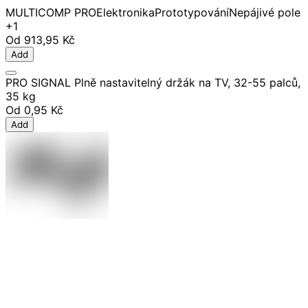
MULTICOMP PRO
Elektronika
Prototypování
Nepájivé pole
+1
Od
913,95 Kč
Add
PRO SIGNAL Plně nastavitelný držák na TV, 32-55 palců,
35 kg
Od
0,95 Kč
Add