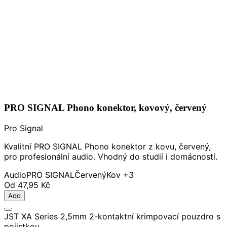
PRO SIGNAL Phono konektor, kovový, červený
Pro Signal
Kvalitní PRO SIGNAL Phono konektor z kovu, červený,
pro profesionální audio. Vhodný do studií i domácností.
Audio
PRO SIGNAL
Červený
Kov
+3
Od
47,95 Kč
Add
JST XA Series 2,5mm 2-kontaktní krimpovací pouzdro s
pojistkou