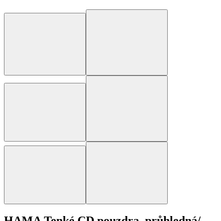
HAMA Tenké CD pouzdra, průhledná/