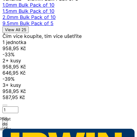
1.0mm Bulk Pack of 10
1.5mm Bulk Pack of 10
2.0mm Bulk Pack of 10
9.5mm Bulk Pack of 5
View All 25
Čím více koupíte, tím více ušetříte
1 jednotka
958,95 Kč
-33%
2+ kusy
958,95 Kč
646,95 Kč
-39%
3+ kusy
958,95 Kč
587,95 Kč
Přidat
do
košíku