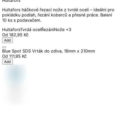
Hultafors
Hultafors háčkové řezací nože z tvrdé oceli – ideální pro
pokládku podlah, řezání koberců a přesné práce. Balení
10 ks s podavačem.
Hultafors
Tvrdá ocel
Řezání
Nože
+3
Od
182,95 Kč
Add
Blue Spot SDS Vrták do zdiva, 16mm x 210mm
Od
111,95 Kč
Add