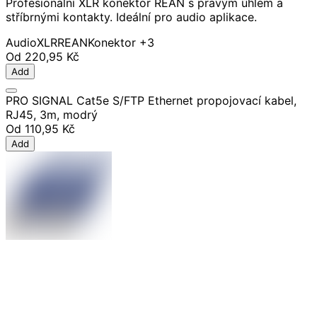
Profesionální XLR konektor REAN s pravým úhlem a
stříbrnými kontakty. Ideální pro audio aplikace.
Audio
XLR
REAN
Konektor
+3
Od
220,95 Kč
Add
PRO SIGNAL Cat5e S/FTP Ethernet propojovací kabel,
RJ45, 3m, modrý
Od
110,95 Kč
Add