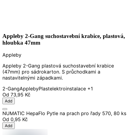
Appleby 2-Gang suchostavební krabice, plastová,
hloubka 47mm
Appleby
Appleby 2-Gang plastová suchostavební krabice
(47mm) pro sádrokarton. S průchodkami a
nastavitelnými západkami.
2-Gang
Appleby
Plast
elektroinstalace
+1
Od
73,95 Kč
Add
NUMATIC HepaFlo Pytle na prach pro řady 570, 80 ks
Od
0,95 Kč
Add