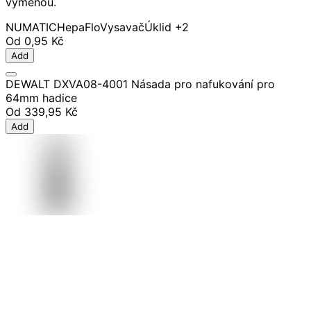
výměnou.
NUMATIC
HepaFlo
Vysavač
Úklid
+2
Od
0,95 Kč
Add
DEWALT DXVA08-4001 Násada pro nafukování pro
64mm hadice
Od
339,95 Kč
Add