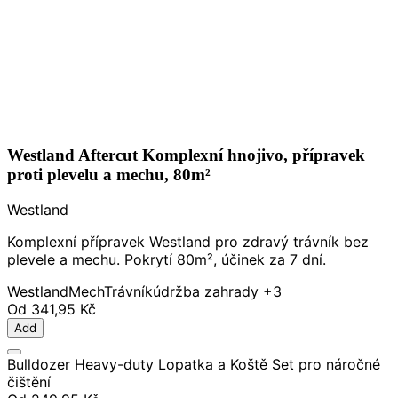
Westland Aftercut Komplexní hnojivo, přípravek
proti plevelu a mechu, 80m²
Westland
Komplexní přípravek Westland pro zdravý trávník bez
plevele a mechu. Pokrytí 80m², účinek za 7 dní.
Westland
Mech
Trávník
údržba zahrady
+3
Od
341,95 Kč
Add
Bulldozer Heavy-duty Lopatka a Koště Set pro náročné
čištění