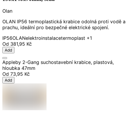
Olan
OLAN IP56 termoplastická krabice odolná proti vodě a
prachu, ideální pro bezpečné elektrické spojení.
IP56
OLAN
elektroinstalace
termoplast
+1
Od
381,95 Kč
Add
Appleby 2-Gang suchostavební krabice, plastová,
hloubka 47mm
Od
73,95 Kč
Add