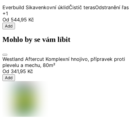
Everbuild Sika
venkovní úklid
Čistič teras
Odstranění řas
+1
Od
544,95 Kč
Add
Mohlo by se vám líbit
Westland Aftercut Komplexní hnojivo, přípravek proti
plevelu a mechu, 80m²
Od
341,95 Kč
Add