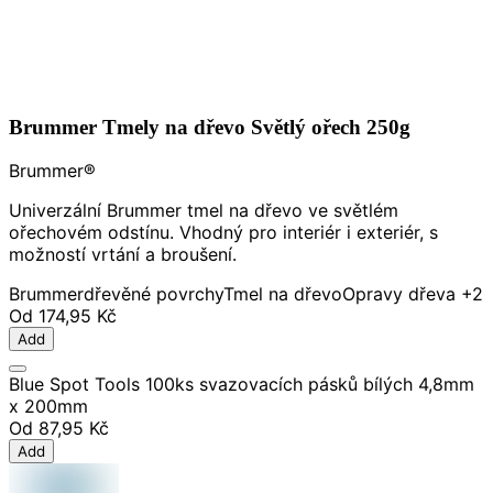
Brummer Tmely na dřevo Světlý ořech 250g
Brummer®
Univerzální Brummer tmel na dřevo ve světlém
ořechovém odstínu. Vhodný pro interiér i exteriér, s
možností vrtání a broušení.
Brummer
dřevěné povrchy
Tmel na dřevo
Opravy dřeva
+2
Od
174,95 Kč
Add
Blue Spot Tools 100ks svazovacích pásků bílých 4,8mm
x 200mm
Od
87,95 Kč
Add