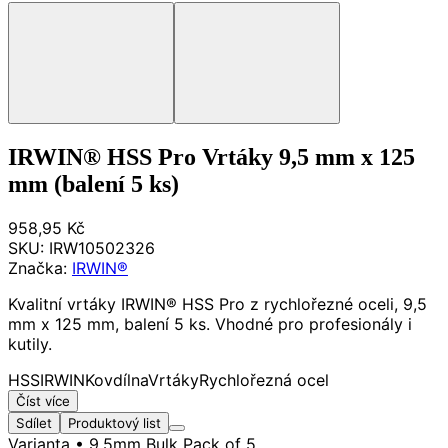
IRWIN® HSS Pro Vrtáky 9,5 mm x 125
mm (balení 5 ks)
958,95 Kč
SKU:
IRW10502326
Značka:
IRWIN®
Kvalitní vrtáky IRWIN® HSS Pro z rychlořezné oceli, 9,5
mm x 125 mm, balení 5 ks. Vhodné pro profesionály i
kutily.
HSS
IRWIN
Kov
dílna
Vrtáky
Rychlořezná ocel
Číst více
Sdílet
Produktový list
Varianta
• 9.5mm Bulk Pack of 5