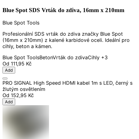
Blue Spot SDS Vrták do zdiva, 16mm x 210mm
Blue Spot Tools
Profesionální SDS vrták do zdiva značky Blue Spot
(16mm x 210mm) z kalené karbidové oceli. Ideální pro
cihly, beton a kámen.
Blue Spot Tools
Beton
Vrták do zdiva
Cihly
+3
Od
111,95 Kč
Add
PRO SIGNAL High Speed HDMI kabel 1m s LED, černý s
žlutým osvětlením
Od
152,95 Kč
Add