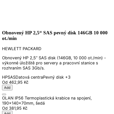
Obnovený HP 2,5“ SAS pevný disk 146GB 10 000
ot./min
HEWLETT PACKARD
Obnovený HP 2,5“ SAS disk (146GB, 10 000 ot./min) -
výkonné úložiště pro servery a pracovní stanice s
rozhraním SAS 3Gb/s.
HP
SAS
Datová centra
Pevný disk
+3
Od
462,95 Kč
Add
OLAN IP56 Termoplastická krabice na spojení,
190x140x70mm, šedá
Od
381,95 Kč
Add