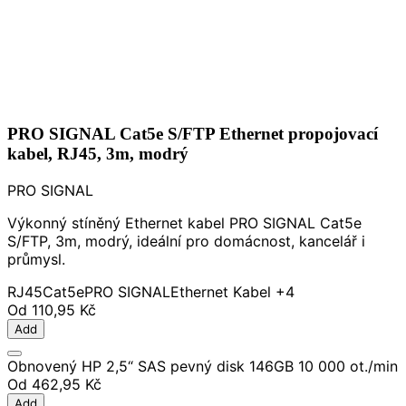
PRO SIGNAL Cat5e S/FTP Ethernet propojovací
kabel, RJ45, 3m, modrý
PRO SIGNAL
Výkonný stíněný Ethernet kabel PRO SIGNAL Cat5e
S/FTP, 3m, modrý, ideální pro domácnost, kancelář i
průmysl.
RJ45
Cat5e
PRO SIGNAL
Ethernet Kabel
+4
Od
110,95 Kč
Add
Obnovený HP 2,5“ SAS pevný disk 146GB 10 000 ot./min
Od
462,95 Kč
Add