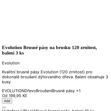
Evolution Brusné pásy na brusku 120 zrnitost,
balení 3 ks
Evolution
Kvalitní brusné pásy Evolution (120 zrnitost) pro
dokonalé broušení dýhovaného dřeva. Balení obsahuje 3
kusy.
EVOLUTION
Dřevo
Broušení
Brusné pásy
+1
Od
199,95 Kč
Add
Hultafors UBH Háčkové řezací nože, balení 10 ks