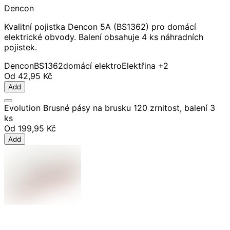
Dencon
Kvalitní pojistka Dencon 5A (BS1362) pro domácí
elektrické obvody. Balení obsahuje 4 ks náhradních
pojistek.
Dencon
BS1362
domácí elektro
Elektřina
+2
Od
42,95 Kč
Add
Evolution Brusné pásy na brusku 120 zrnitost, balení 3
ks
Od
199,95 Kč
Add