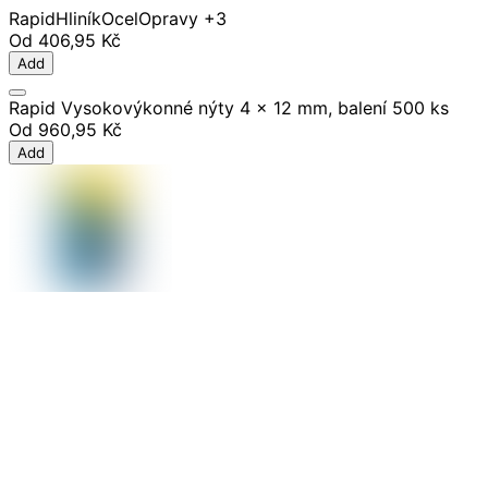
Rapid
Hliník
Ocel
Opravy
+3
Od
406,95 Kč
Add
Rapid Vysokovýkonné nýty 4 x 12 mm, balení 500 ks
Od
960,95 Kč
Add