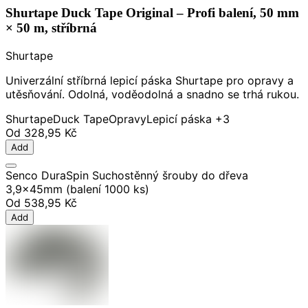
Shurtape Duck Tape Original – Profi balení, 50 mm
× 50 m, stříbrná
Shurtape
Univerzální stříbrná lepicí páska Shurtape pro opravy a
utěsňování. Odolná, voděodolná a snadno se trhá rukou.
Shurtape
Duck Tape
Opravy
Lepicí páska
+3
Od
328,95 Kč
Add
Senco DuraSpin Suchostěnný šrouby do dřeva
3,9x45mm (balení 1000 ks)
Od
538,95 Kč
Add