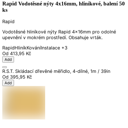
Rapid Vodotěsné nýty 4x16mm, hliníkové, balení 50
ks
Rapid
Vodotěsné hliníkové nýty Rapid 4x16mm pro odolné
upevnění v mokrém prostředí. Obsahuje vrták.
Rapid
Hliník
Kování
Instalace
+3
Od
413,95 Kč
Add
R.S.T. Skládací dřevěné měřidlo, 4-dílné, 1m / 39in
Od
395,95 Kč
Add