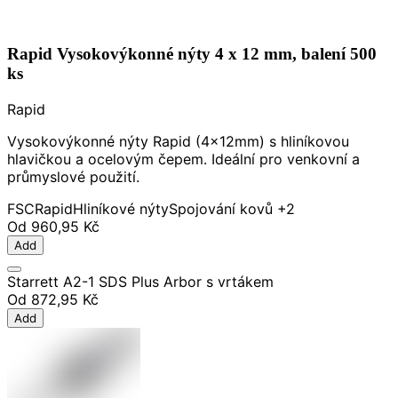
Rapid Vysokovýkonné nýty 4 x 12 mm, balení 500
ks
Rapid
Vysokovýkonné nýty Rapid (4x12mm) s hliníkovou
hlavičkou a ocelovým čepem. Ideální pro venkovní a
průmyslové použití.
FSC
Rapid
Hliníkové nýty
Spojování kovů
+2
Od
960,95 Kč
Add
Starrett A2-1 SDS Plus Arbor s vrtákem
Od
872,95 Kč
Add