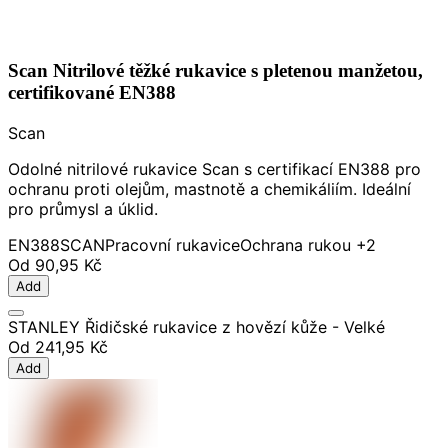
Scan Nitrilové těžké rukavice s pletenou manžetou,
certifikované EN388
Scan
Odolné nitrilové rukavice Scan s certifikací EN388 pro
ochranu proti olejům, mastnotě a chemikáliím. Ideální
pro průmysl a úklid.
EN388
SCAN
Pracovní rukavice
Ochrana rukou
+2
Od
90,95 Kč
Add
STANLEY Řidičské rukavice z hovězí kůže - Velké
Od
241,95 Kč
Add