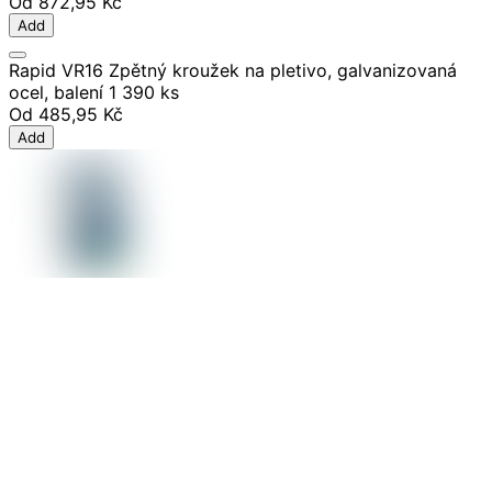
Od
872,95 Kč
Add
Rapid VR16 Zpětný kroužek na pletivo, galvanizovaná
ocel, balení 1 390 ks
Od
485,95 Kč
Add