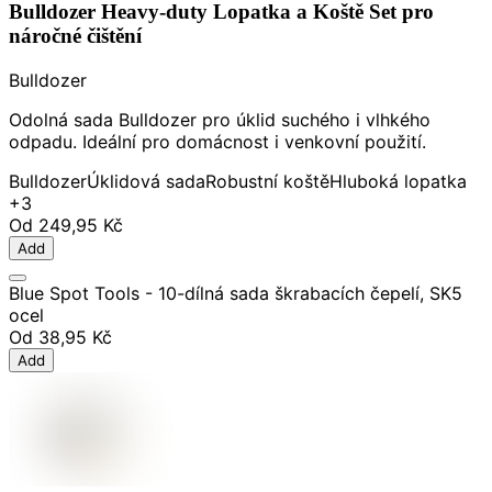
Bulldozer Heavy-duty Lopatka a Koště Set pro
náročné čištění
Bulldozer
Odolná sada Bulldozer pro úklid suchého i vlhkého
odpadu. Ideální pro domácnost i venkovní použití.
Bulldozer
Úklidová sada
Robustní koště
Hluboká lopatka
+3
Od
249,95 Kč
Add
Blue Spot Tools - 10-dílná sada škrabacích čepelí, SK5
ocel
Od
38,95 Kč
Add