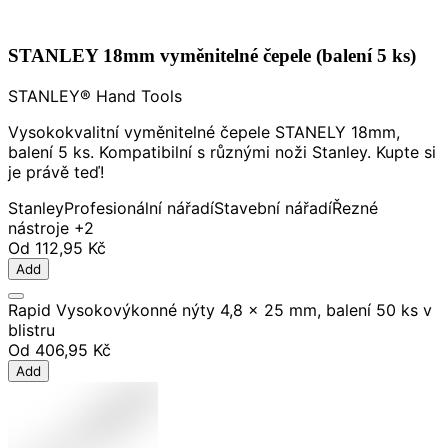
STANLEY 18mm vyměnitelné čepele (balení 5 ks)
STANLEY® Hand Tools
Vysokokvalitní vyměnitelné čepele STANELY 18mm,
balení 5 ks. Kompatibilní s různými noži Stanley. Kupte si
je právě teď!
Stanley
Profesionální nářadí
Stavební nářadí
Řezné
nástroje
+2
Od
112,95 Kč
Add
Rapid Vysokovýkonné nýty 4,8 x 25 mm, balení 50 ks v
blistru
Od
406,95 Kč
Add