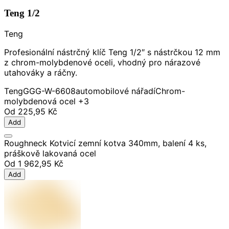
Teng 1/2
Teng
Profesionální nástrčný klíč Teng 1/2″ s nástrčkou 12 mm
z chrom-molybdenové oceli, vhodný pro nárazové
utahováky a ráčny.
Teng
GGG-W-6608
automobilové nářadí
Chrom-
molybdenová ocel
+3
Od
225,95 Kč
Add
Roughneck Kotvicí zemní kotva 340mm, balení 4 ks,
práškově lakovaná ocel
Od
1 962,95 Kč
Add