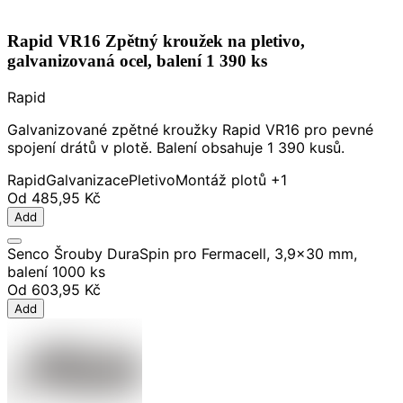
Rapid VR16 Zpětný kroužek na pletivo,
galvanizovaná ocel, balení 1 390 ks
Rapid
Galvanizované zpětné kroužky Rapid VR16 pro pevné
spojení drátů v plotě. Balení obsahuje 1 390 kusů.
Rapid
Galvanizace
Pletivo
Montáž plotů
+1
Od
485,95 Kč
Add
Senco Šrouby DuraSpin pro Fermacell, 3,9x30 mm,
balení 1000 ks
Od
603,95 Kč
Add