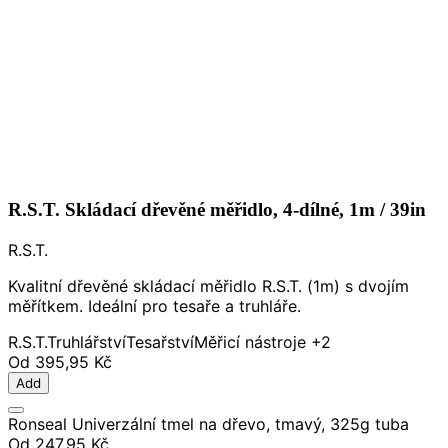
R.S.T. Skládací dřevěné měřidlo, 4-dílné, 1m / 39in
R.S.T.
Kvalitní dřevěné skládací měřidlo R.S.T. (1m) s dvojím
měřítkem. Ideální pro tesaře a truhláře.
R.S.T.
Truhlářství
Tesařství
Měřicí nástroje
+2
Od
395,95 Kč
Add
Ronseal Univerzální tmel na dřevo, tmavý, 325g tuba
Od
247,95 Kč