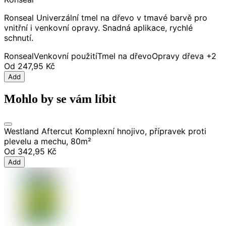
Ronseal Univerzální tmel na dřevo v tmavé barvě pro
vnitřní i venkovní opravy. Snadná aplikace, rychlé
schnutí.
Ronseal
Venkovní použití
Tmel na dřevo
Opravy dřeva
+2
Od
247,95 Kč
Add
Mohlo by se vám líbit
Westland Aftercut Komplexní hnojivo, přípravek proti
plevelu a mechu, 80m²
Od
342,95 Kč
Add