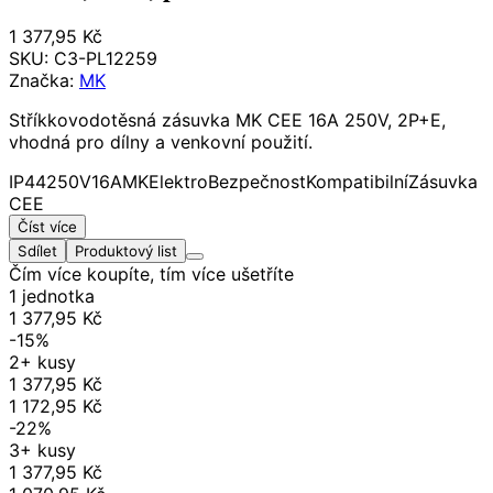
1 377,95 Kč
SKU:
C3-PL12259
Značka:
MK
Stříkkovodotěsná zásuvka MK CEE 16A 250V, 2P+E,
vhodná pro dílny a venkovní použití.
IP44
250V
16A
MK
Elektro
Bezpečnost
Kompatibilní
Zásuvka
CEE
Číst více
Sdílet
Produktový list
Čím více koupíte, tím více ušetříte
1 jednotka
1 377,95 Kč
-15%
2+ kusy
1 377,95 Kč
1 172,95 Kč
-22%
3+ kusy
1 377,95 Kč