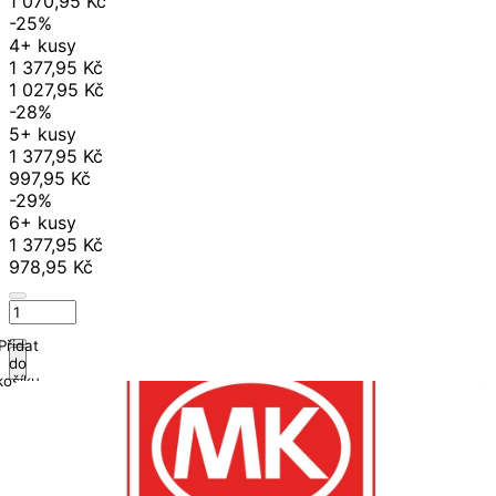
1 070,95 Kč
-25%
4+ kusy
1 377,95 Kč
1 027,95 Kč
-28%
5+ kusy
1 377,95 Kč
997,95 Kč
-29%
6+ kusy
1 377,95 Kč
978,95 Kč
Přidat
do
košíku