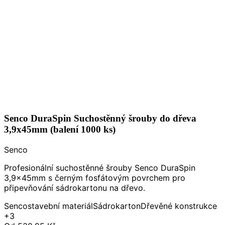
Senco DuraSpin Suchostěnný šrouby do dřeva
3,9x45mm (balení 1000 ks)
Senco
Profesionální suchostěnné šrouby Senco DuraSpin
3,9x45mm s černým fosfátovým povrchem pro
připevňování sádrokartonu na dřevo.
Senco
stavební materiál
Sádrokarton
Dřevěné konstrukce
+3