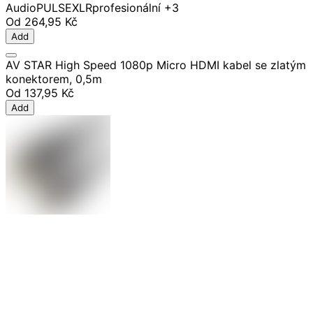
Audio
PULSE
XLR
profesionální
+3
Od
264,95 Kč
Add
AV STAR High Speed 1080p Micro HDMI kabel se zlatým
konektorem, 0,5m
Od
137,95 Kč
Add