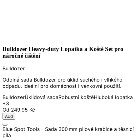
Bulldozer Heavy-duty Lopatka a Koště Set pro
náročné čištění
Bulldozer
Odolná sada Bulldozer pro úklid suchého i vlhkého
odpadu. Ideální pro domácnost i venkovní použití.
Bulldozer
Úklidová sada
Robustní koště
Hluboká lopatka
+3
Od
249,95 Kč
Add
Blue Spot Tools - Sada 300 mm pilové krabice a těsnicí
pila