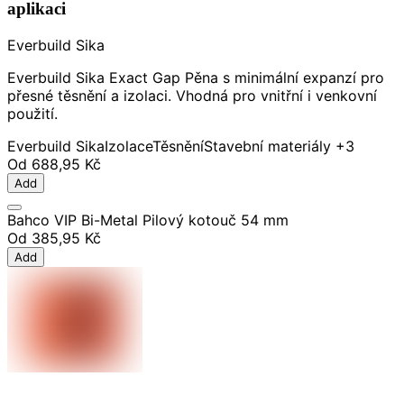
aplikaci
Everbuild Sika
Everbuild Sika Exact Gap Pěna s minimální expanzí pro
přesné těsnění a izolaci. Vhodná pro vnitřní i venkovní
použití.
Everbuild Sika
Izolace
Těsnění
Stavební materiály
+3
Od
688,95 Kč
Add
Bahco VIP Bi-Metal Pilový kotouč 54 mm
Od
385,95 Kč
Add