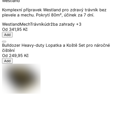
Westland
Komplexní přípravek Westland pro zdravý trávník bez
plevele a mechu. Pokrytí 80m², účinek za 7 dní.
Westland
Mech
Trávník
údržba zahrady
+3
Od
341,95 Kč
Add
Bulldozer Heavy-duty Lopatka a Koště Set pro náročné
čištění
Od
249,95 Kč
Add