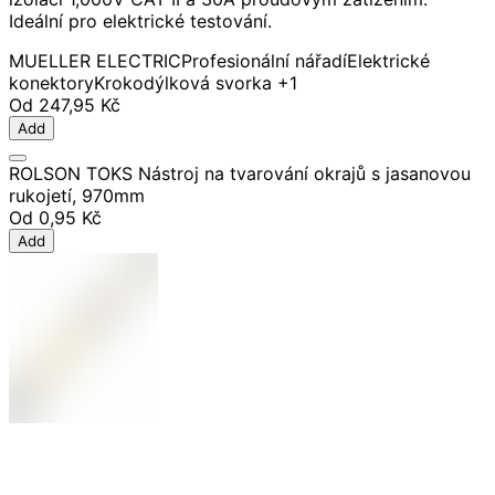
Ideální pro elektrické testování.
MUELLER ELECTRIC
Profesionální nářadí
Elektrické
konektory
Krokodýlková svorka
+1
Od
247,95 Kč
Add
ROLSON TOKS Nástroj na tvarování okrajů s jasanovou
rukojetí, 970mm
Od
0,95 Kč
Add