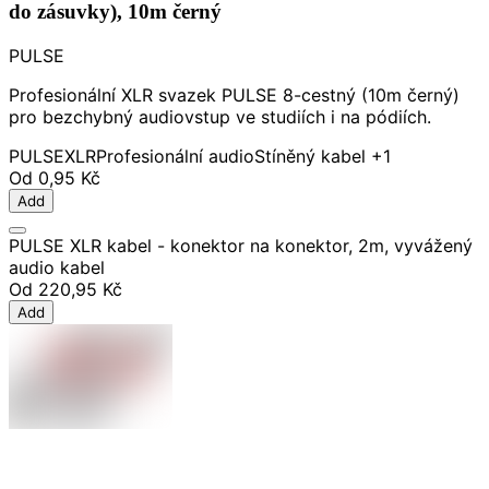
do zásuvky), 10m černý
PULSE
Profesionální XLR svazek PULSE 8-cestný (10m černý)
pro bezchybný audiovstup ve studiích i na pódiích.
PULSE
XLR
Profesionální audio
Stíněný kabel
+1
Od
0,95 Kč
Add
PULSE XLR kabel - konektor na konektor, 2m, vyvážený
audio kabel
Od
220,95 Kč
Add