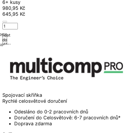
6+ kusy
980,95 Kč
645,95 Kč
Přidat
do
košíku
Spojovací skříňka
Rychlé celosvětové doručení
Odesláno do 0-2 pracovních dnů
Doručení do Celosvětově: 6-7 pracovních dnů*
Doprava zdarma