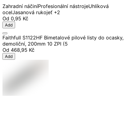
Zahradní náčiní
Profesionální nástroje
Uhlíková
ocel
Jasanová rukojeť
+2
Od
0,95 Kč
Add
Faithfull S1122HF Bimetalové pilové listy do ocasky,
demoliční, 200mm 10 ZPI (5
Od
468,95 Kč
Add