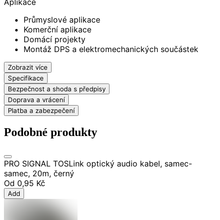
Aplikace
Průmyslové aplikace
Komerční aplikace
Domácí projekty
Montáž DPS a elektromechanických součástek
Zobrazit více
Specifikace
Bezpečnost a shoda s předpisy
Doprava a vrácení
Platba a zabezpečení
Podobné produkty
PRO SIGNAL TOSLink optický audio kabel, samec-
samec, 20m, černý
Od
0,95 Kč
Add