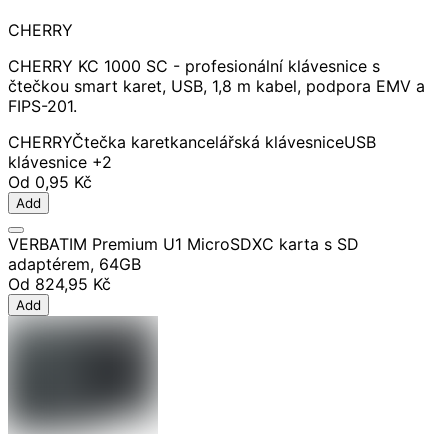
CHERRY
CHERRY KC 1000 SC - profesionální klávesnice s
čtečkou smart karet, USB, 1,8 m kabel, podpora EMV a
FIPS-201.
CHERRY
Čtečka karet
kancelářská klávesnice
USB
klávesnice
+2
Od
0,95 Kč
Add
VERBATIM Premium U1 MicroSDXC karta s SD
adaptérem, 64GB
Od
824,95 Kč
Add