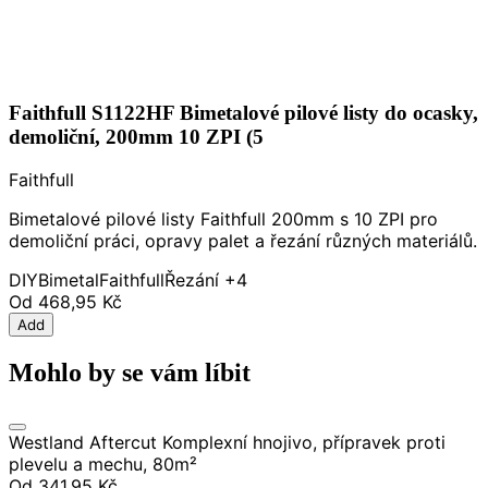
Faithfull S1122HF Bimetalové pilové listy do ocasky,
demoliční, 200mm 10 ZPI (5
Faithfull
Bimetalové pilové listy Faithfull 200mm s 10 ZPI pro
demoliční práci, opravy palet a řezání různých materiálů.
DIY
Bimetal
Faithfull
Řezání
+4
Od
468,95 Kč
Add
Mohlo by se vám líbit
Westland Aftercut Komplexní hnojivo, přípravek proti
plevelu a mechu, 80m²
Od
341,95 Kč