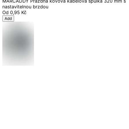
MARCADDY Prázdná kovová kabelová špulka 320 mm s
nastavitelnou brzdou
Od
0,95 Kč
Add