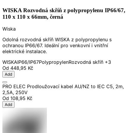
WISKA Rozvodná skříň z polypropylenu IP66/67,
110 x 110 x 66mm, černá
Wiska
Odolná rozvodná skříň WISKA z polypropylenu s
ochranou IP66/67. Ideální pro venkovní i vnitřní
elektrické instalace.
WISKA
IP66/IP67
Polypropylen
Rozvodná skříň
+3
Od
448,95 Kč
Add
PRO ELEC Prodloužovací kabel AU/NZ to IEC C5, 2m,
2,5A, 250V
Od
108,95 Kč
Add