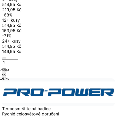
514,95 Kč
219,95 Kč
-68%
12+ kusy
514,95 Kč
163,95 Kč
-71%
24+ kusy
514,95 Kč
146,95 Kč
Přidat
do
košíku
Termosmrštitelná hadice
Rychlé celosvětové doručení