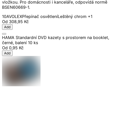
vložkou. Pro domácnosti i kanceláře, odpovídá normě
BSEN60669-1.
10A
VOLEX
Přepínač osvětlení
Leštěný chrom
+1
Od
308,95 Kč
Add
HAMA Standardní DVD kazety s prostorem na booklet,
černé, balení 10 ks
Od
0,95 Kč
Add