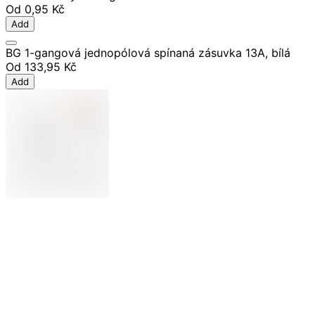
Od
0,95 Kč
Add
BG 1-gangová jednopólová spínaná zásuvka 13A, bílá
Od
133,95 Kč
Add