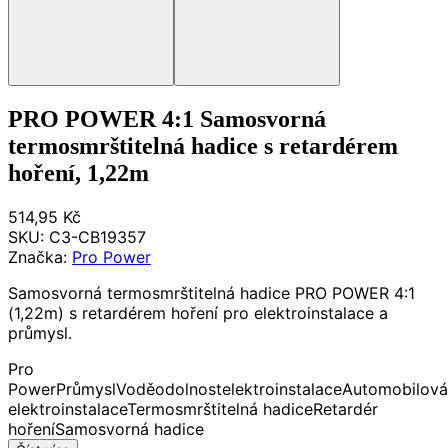
PRO POWER 4:1 Samosvorná
termosmrštitelná hadice s retardérem
hoření, 1,22m
514,95 Kč
SKU:
C3-CB19357
Značka:
Pro Power
Samosvorná termosmrštitelná hadice PRO POWER 4:1
(1,22m) s retardérem hoření pro elektroinstalace a
průmysl.
Pro
Power
Průmysl
Voděodolnost
elektroinstalace
Automobilová
elektroinstalace
Termosmrštitelná hadice
Retardér
hoření
Samosvorná hadice