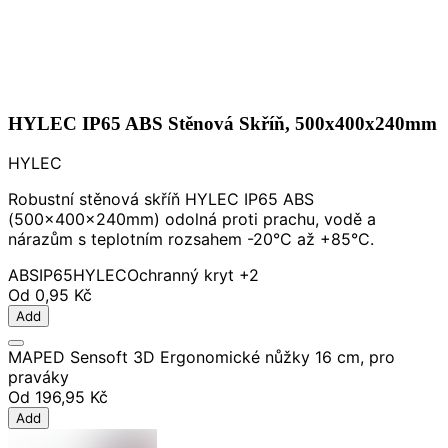
HYLEC IP65 ABS Stěnová Skříň, 500x400x240mm
HYLEC
Robustní stěnová skříň HYLEC IP65 ABS
(500x400x240mm) odolná proti prachu, vodě a
nárazům s teplotním rozsahem -20°C až +85°C.
ABS
IP65
HYLEC
Ochranný kryt
+2
Od
0,95 Kč
Add
MAPED Sensoft 3D Ergonomické nůžky 16 cm, pro
praváky
Od
196,95 Kč
Add