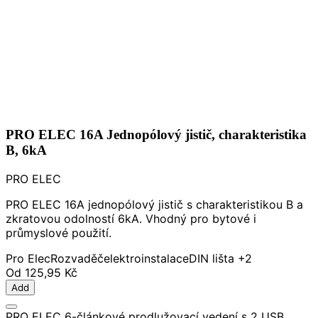
PRO ELEC 16A Jednopólový jistič, charakteristika
B, 6kA
PRO ELEC
PRO ELEC 16A jednopólový jistič s charakteristikou B a
zkratovou odolností 6kA. Vhodný pro bytové i
průmyslové použití.
Pro Elec
Rozvaděč
elektroinstalace
DIN lišta
+2
Od
125,95 Kč
Add
PRO ELEC 6-článkové prodlužovací vedení s 2 USB