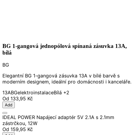
BG 1-gangová jednopólová spínaná zásuvka 13A,
bílá
BG
Elegantní BG 1-gangová zásuvka 13A v bílé barvě s
moderním designem, ideální pro domácnosti i kanceláře.
13A
BG
elektroinstalace
Bílá
+2
Od
133,95 Kč
Add
IDEAL POWER Napájecí adaptér 5V 2.1A s 2.1mm
zástrčkou, 12W
Od
159,95 Kč