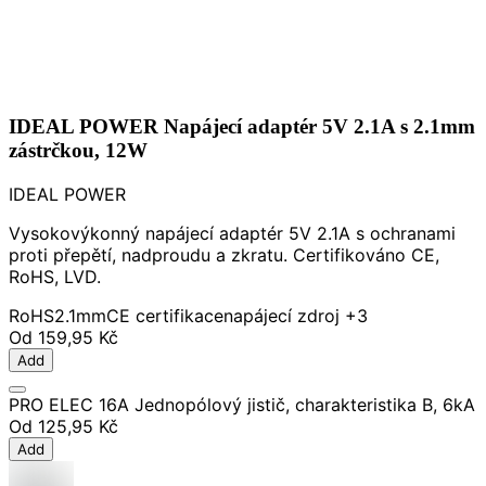
IDEAL POWER Napájecí adaptér 5V 2.1A s 2.1mm
zástrčkou, 12W
IDEAL POWER
Vysokovýkonný napájecí adaptér 5V 2.1A s ochranami
proti přepětí, nadproudu a zkratu. Certifikováno CE,
RoHS, LVD.
RoHS
2.1mm
CE certifikace
napájecí zdroj
+3
Od
159,95 Kč
Add
PRO ELEC 16A Jednopólový jistič, charakteristika B, 6kA
Od
125,95 Kč
Add