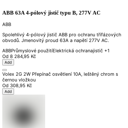
ABB 63A 4-pólový jistič typu B, 277V AC
ABB
Spolehlivý 4-pólový jistič ABB pro ochranu třífázových
obvodů. Jmenovitý proud 63A a napětí 277V AC.
ABB
Průmyslové použití
Elektrická ochrana
jistič
+1
Od
8 284,95 Kč
Add
Volex 2G 2W Přepínač osvětlení 10A, leštěný chrom s
černou vložkou
Od
308,95 Kč
Add