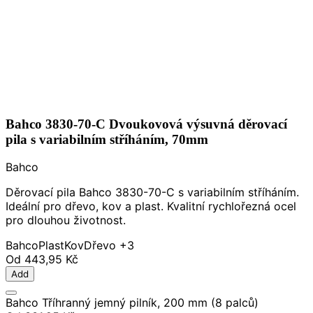
Bahco 3830-70-C Dvoukovová výsuvná děrovací
pila s variabilním stříháním, 70mm
Bahco
Děrovací pila Bahco 3830-70-C s variabilním stříháním.
Ideální pro dřevo, kov a plast. Kvalitní rychlořezná ocel
pro dlouhou životnost.
Bahco
Plast
Kov
Dřevo
+3
Od
443,95 Kč
Add
Bahco Tříhranný jemný pilník, 200 mm (8 palců)