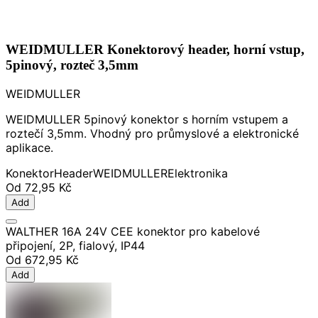
WEIDMULLER Konektorový header, horní vstup,
5pinový, rozteč 3,5mm
WEIDMULLER
WEIDMULLER 5pinový konektor s horním vstupem a
roztečí 3,5mm. Vhodný pro průmyslové a elektronické
aplikace.
Konektor
Header
WEIDMULLER
Elektronika
Od
72,95 Kč
Add
WALTHER 16A 24V CEE konektor pro kabelové
připojení, 2P, fialový, IP44
Od
672,95 Kč
Add