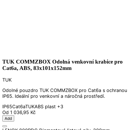
TUK COMMZBOX Odolná venkovní krabice pro
Cat6a, ABS, 83x101x152mm
TUK
Odolné pouzdro TUK COMMZBOX pro Cat6a s ochranou
IP65. Ideální pro venkovní a náročná prostředí.
IP65
Cat6a
TUK
ABS plast
+3
Od
1 036,95 Kč
Add