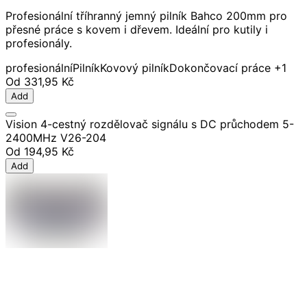
Profesionální tříhranný jemný pilník Bahco 200mm pro
přesné práce s kovem i dřevem. Ideální pro kutily i
profesionály.
profesionální
Pilník
Kovový pilník
Dokončovací práce
+1
Od
331,95 Kč
Add
Vision 4-cestný rozdělovač signálu s DC průchodem 5-
2400MHz V26-204
Od
194,95 Kč
Add