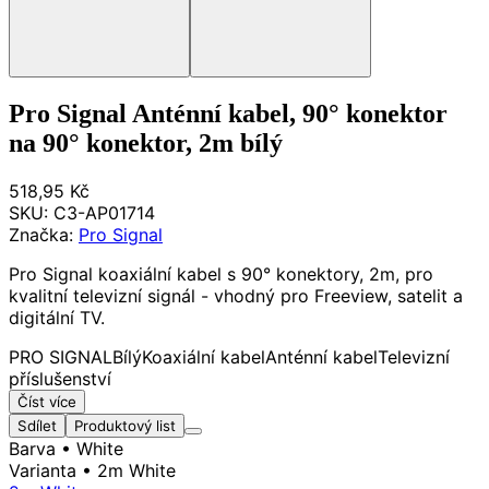
Pro Signal Anténní kabel, 90° konektor
na 90° konektor, 2m bílý
518,95 Kč
SKU:
C3-AP01714
Značka:
Pro Signal
Pro Signal koaxiální kabel s 90° konektory, 2m, pro
kvalitní televizní signál - vhodný pro Freeview, satelit a
digitální TV.
PRO SIGNAL
Bílý
Koaxiální kabel
Anténní kabel
Televizní
příslušenství
Číst více
Sdílet
Produktový list
Barva
• White
Varianta
• 2m White