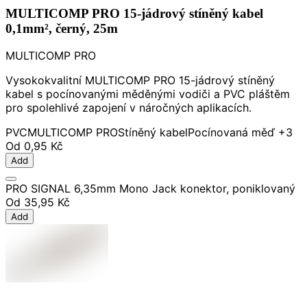
MULTICOMP PRO 15-jádrový stíněný kabel
0,1mm², černý, 25m
MULTICOMP PRO
Vysokokvalitní MULTICOMP PRO 15-jádrový stíněný
kabel s pocínovanými měděnými vodiči a PVC pláštěm
pro spolehlivé zapojení v náročných aplikacích.
PVC
MULTICOMP PRO
Stíněný kabel
Pocínovaná měď
+3
Od
0,95 Kč
Add
PRO SIGNAL 6,35mm Mono Jack konektor, poniklovaný
Od
35,95 Kč
Add