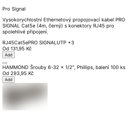
Pro Signal
Vysokorychlostní Ethernetový propojovací kabel PRO
SIGNAL Cat5e (4m, černý) s konektory RJ45 pro
spolehlivé připojení.
RJ45
Cat5e
PRO SIGNAL
UTP
+3
Od
131,95 Kč
Add
HAMMOND Šrouby 6-32 x 1/2″, Phillips, balení 100 ks
Od
293,95 Kč
Add