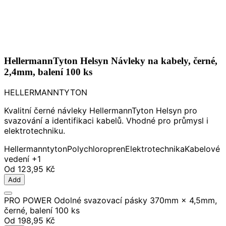
HellermannTyton Helsyn Návleky na kabely, černé,
2,4mm, balení 100 ks
HELLERMANNTYTON
Kvalitní černé návleky HellermannTyton Helsyn pro
svazování a identifikaci kabelů. Vhodné pro průmysl i
elektrotechniku.
Hellermanntyton
Polychloropren
Elektrotechnika
Kabelové
vedení
+1
Od
123,95 Kč
Add
PRO POWER Odolné svazovací pásky 370mm × 4,5mm,
černé, balení 100 ks
Od
198,95 Kč