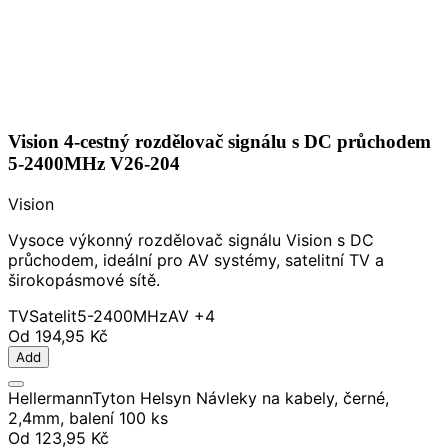
Vision 4-cestný rozdělovač signálu s DC průchodem
5-2400MHz V26-204
Vision
Vysoce výkonný rozdělovač signálu Vision s DC
průchodem, ideální pro AV systémy, satelitní TV a
širokopásmové sítě.
TV
Satelit
5-2400MHz
AV
+4
Od
194,95 Kč
Add
HellermannTyton Helsyn Návleky na kabely, černé,
2,4mm, balení 100 ks
Od
123,95 Kč