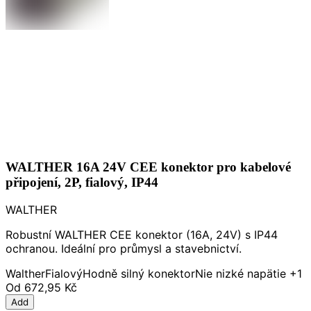
WALTHER 16A 24V CEE konektor pro kabelové
připojení, 2P, fialový, IP44
WALTHER
Robustní WALTHER CEE konektor (16A, 24V) s IP44
ochranou. Ideální pro průmysl a stavebnictví.
Walther
Fialový
Hodně silný konektor
Nie nizké napätie
+1
Od
672,95 Kč
Add