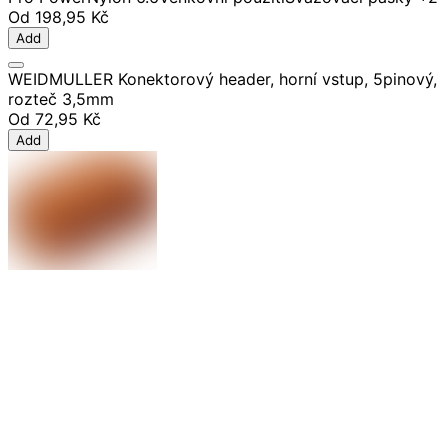
Od
198,95 Kč
Add
WEIDMULLER Konektorový header, horní vstup, 5pinový,
rozteč 3,5mm
Od
72,95 Kč
Add