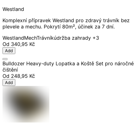
Westland
Komplexní přípravek Westland pro zdravý trávník bez
plevele a mechu. Pokrytí 80m², účinek za 7 dní.
Westland
Mech
Trávník
údržba zahrady
+3
Od
340,95 Kč
Add
Bulldozer Heavy-duty Lopatka a Koště Set pro náročné
čištění
Od
248,95 Kč
Add