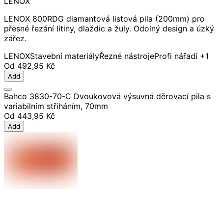
LENOX
LENOX 800RDG diamantová listová pila (200mm) pro
přesné řezání litiny, dlaždic a žuly. Odolný design a úzký
zářez.
LENOX
Stavební materiály
Řezné nástroje
Profi nářadí
+1
Od
492,95 Kč
Add
Bahco 3830-70-C Dvoukovová výsuvná děrovací pila s
variabilním stříháním, 70mm
Od
443,95 Kč
Add