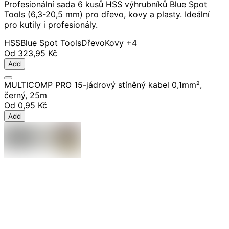
Profesionální sada 6 kusů HSS výhrubníků Blue Spot
Tools (6,3-20,5 mm) pro dřevo, kovy a plasty. Ideální
pro kutily i profesionály.
HSS
Blue Spot Tools
Dřevo
Kovy
+4
Od
323,95 Kč
Add
MULTICOMP PRO 15-jádrový stíněný kabel 0,1mm²,
černý, 25m
Od
0,95 Kč
Add