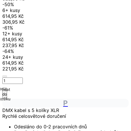
-50%
6+ kusy
614,95 Kč
306,95 Kč
-61%
12+ kusy
614,95 Kč
237,95 Kč
-64%
24+ kusy
614,95 Kč
221,95 Kč
Přidat
do
košíku
P
DMX kabel s 5 kolíky XLR
Rychlé celosvětové doručení
Odesláno do 0-2 pracovních dnů