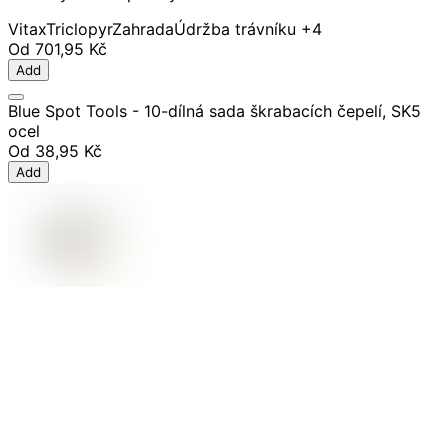
Vitax
Triclopyr
Zahrada
Údržba trávníku
+4
Od
701,95 Kč
Add
Blue Spot Tools - 10-dílná sada škrabacích čepelí, SK5
ocel
Od
38,95 Kč
Add