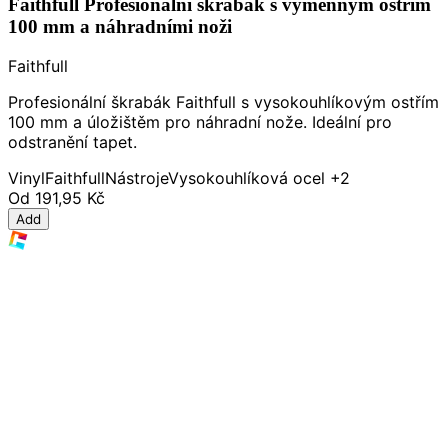
Faithfull Profesionální škrabák s výměnným ostřím
100 mm a náhradními noži
Faithfull
Profesionální škrabák Faithfull s vysokouhlíkovým ostřím
100 mm a úložištěm pro náhradní nože. Ideální pro
odstranění tapet.
Vinyl
Faithfull
Nástroje
Vysokouhlíková ocel
+2
Od
191,95 Kč
Add