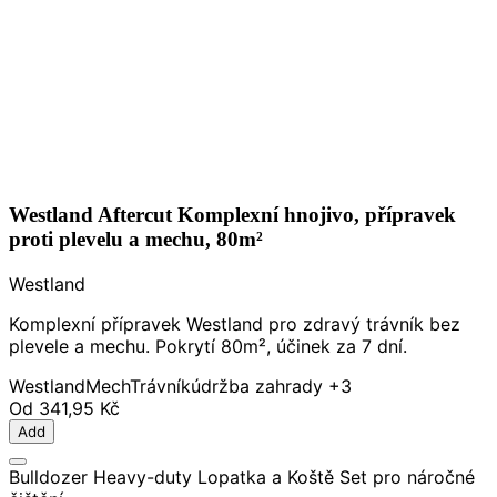
Westland Aftercut Komplexní hnojivo, přípravek
proti plevelu a mechu, 80m²
Westland
Komplexní přípravek Westland pro zdravý trávník bez
plevele a mechu. Pokrytí 80m², účinek za 7 dní.
Westland
Mech
Trávník
údržba zahrady
+3
Od
341,95 Kč
Add
Bulldozer Heavy-duty Lopatka a Koště Set pro náročné