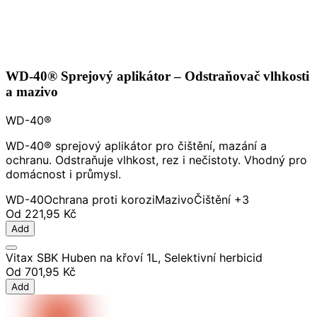
WD-40® Sprejový aplikátor – Odstraňovač vlhkosti
a mazivo
WD-40®
WD-40® sprejový aplikátor pro čištění, mazání a
ochranu. Odstraňuje vlhkost, rez i nečistoty. Vhodný pro
domácnost i průmysl.
WD-40
Ochrana proti korozi
Mazivo
Čištění
+3
Od
221,95 Kč
Add
Vitax SBK Huben na křoví 1L, Selektivní herbicid
Od
701,95 Kč
Add