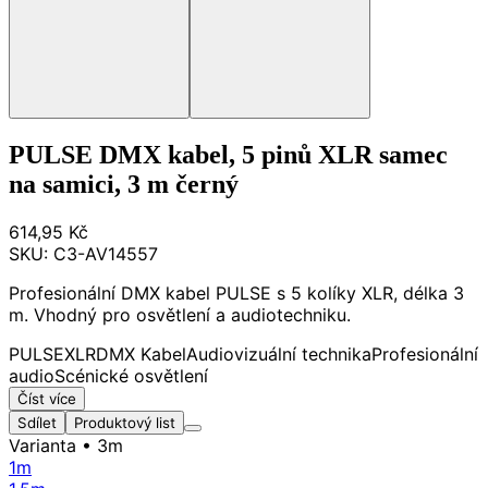
PULSE DMX kabel, 5 pinů XLR samec
na samici, 3 m černý
614,95 Kč
SKU:
C3-AV14557
Profesionální DMX kabel PULSE s 5 kolíky XLR, délka 3
m. Vhodný pro osvětlení a audiotechniku.
PULSE
XLR
DMX Kabel
Audiovizuální technika
Profesionální
audio
Scénické osvětlení
Číst více
Sdílet
Produktový list
Varianta
• 3m
1m