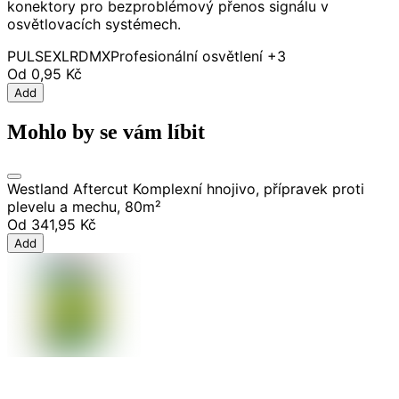
konektory pro bezproblémový přenos signálu v
osvětlovacích systémech.
PULSE
XLR
DMX
Profesionální osvětlení
+3
Od
0,95 Kč
Add
Mohlo by se vám líbit
Westland Aftercut Komplexní hnojivo, přípravek proti
plevelu a mechu, 80m²
Od
341,95 Kč
Add