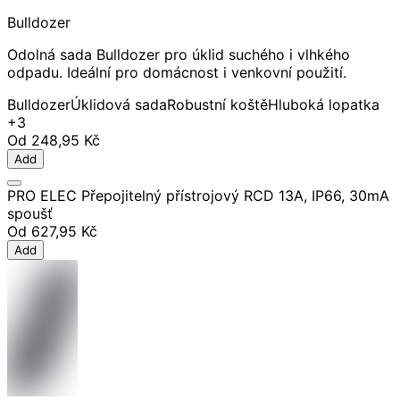
Bulldozer
Odolná sada Bulldozer pro úklid suchého i vlhkého
odpadu. Ideální pro domácnost i venkovní použití.
Bulldozer
Úklidová sada
Robustní koště
Hluboká lopatka
+3
Od
248,95 Kč
Add
PRO ELEC Přepojitelný přístrojový RCD 13A, IP66, 30mA
spoušť
Od
627,95 Kč
Add