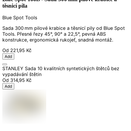
těsnicí pila
Blue Spot Tools
Sada 300 mm pilové krabice a těsnicí pily od Blue Spot
Tools. Přesné řezy 45°, 90° a 22,5°, pevná ABS
konstrukce, ergonomická rukojeť, snadná montáž.
Od
221,95 Kč
Add
STANLEY Sada 10 kvalitních syntetických štětců bez
vypadávání štětin
Od
314,95 Kč
Add