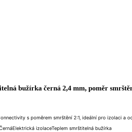
elná bužírka černá 2,4 mm, poměr smrště
nectivity s poměrem smrštění 2:1, ideální pro izolaci a o
Černá
Elektrická izolace
Teplem smrštitelná bužírka