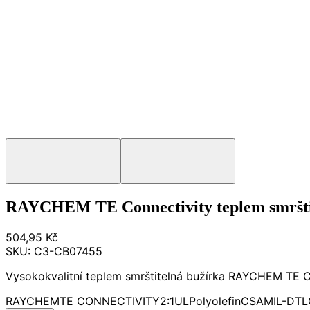
RAYCHEM TE Connectivity teplem smrštit
504,95 Kč
SKU:
C3-CB07455
Vysokokvalitní teplem smrštitelná bužírka RAYCHEM TE Con
RAYCHEM
TE CONNECTIVITY
2:1
UL
Polyolefin
CSA
MIL-DTL