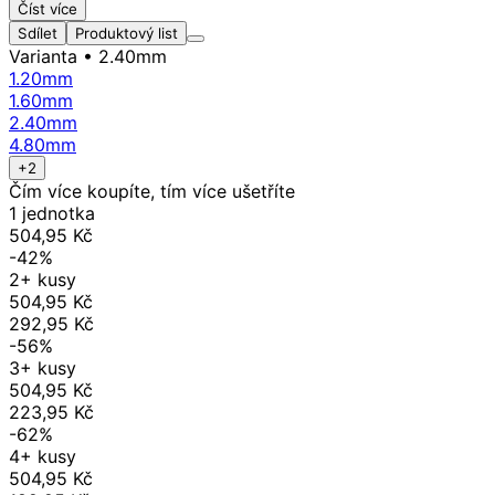
Číst více
Sdílet
Produktový list
Varianta
• 2.40mm
1.20mm
1.60mm
2.40mm
4.80mm
+2
Čím více koupíte, tím více ušetříte
1 jednotka
504,95 Kč
-42%
2+ kusy
504,95 Kč
292,95 Kč
-56%
3+ kusy
504,95 Kč
223,95 Kč
-62%
4+ kusy
504,95 Kč