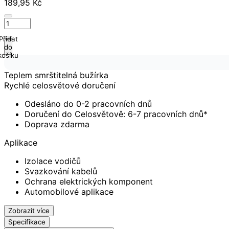
189,95 Kč
Přidat
do
košíku
Teplem smrštitelná bužírka
Rychlé celosvětové doručení
Odesláno do 0-2 pracovních dnů
Doručení do Celosvětově: 6-7 pracovních dnů*
Doprava zdarma
Aplikace
Izolace vodičů
Svazkování kabelů
Ochrana elektrických komponent
Automobilové aplikace
Zobrazit více
Specifikace