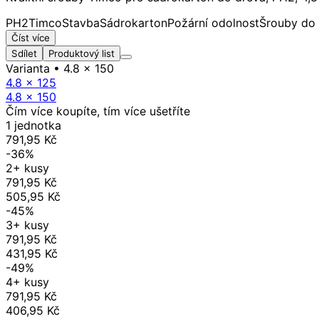
PH2
Timco
Stavba
Sádrokarton
Požární odolnost
Šrouby do
Číst více
Sdílet
Produktový list
Varianta
• 4.8 x 150
4.8 x 125
4.8 x 150
Čím více koupíte, tím více ušetříte
1 jednotka
791,95 Kč
-36%
2+ kusy
791,95 Kč
505,95 Kč
-45%
3+ kusy
791,95 Kč
431,95 Kč
-49%
4+ kusy
791,95 Kč
406,95 Kč