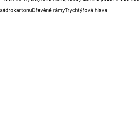
 sádrokartonu
Dřevěné rámy
Trychtýřová hlava