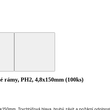
né rámy, PH2, 4,8x150mm (100ks)
x150mm. Trychtýřová hlava, hrubý závit a požární odolnost