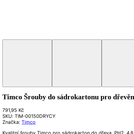
Timco Šrouby do sádrokartonu pro dřevě
791,95 Kč
SKU:
TIM-00150DRYCY
Značka:
Timco
Kvalitní šrouby Timco pro sádrokarton do dřeva, PH2, 4,8