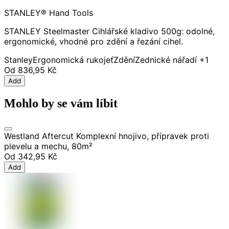
STANLEY® Hand Tools
STANLEY Steelmaster Cihlářské kladivo 500g: odolné,
ergonomické, vhodné pro zdění a řezání cihel.
Stanley
Ergonomická rukojeť
Zdění
Zednické nářadí
+1
Od
836,95 Kč
Add
Mohlo by se vám líbit
Westland Aftercut Komplexní hnojivo, přípravek proti
plevelu a mechu, 80m²
Od
342,95 Kč
Add