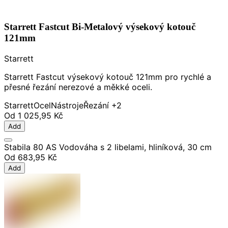
Starrett Fastcut Bi-Metalový výsekový kotouč
121mm
Starrett
Starrett Fastcut výsekový kotouč 121mm pro rychlé a
přesné řezání nerezové a měkké oceli.
Starrett
Ocel
Nástroje
Řezání
+2
Od
1 025,95 Kč
Add
Stabila 80 AS Vodováha s 2 libelami, hliníková, 30 cm
Od
683,95 Kč
Add