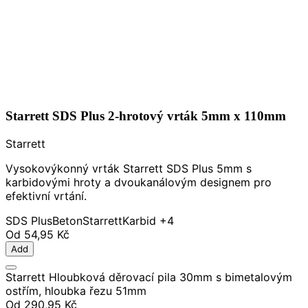
Starrett SDS Plus 2-hrotový vrták 5mm x 110mm
Starrett
Vysokovýkonný vrták Starrett SDS Plus 5mm s
karbidovými hroty a dvoukanálovým designem pro
efektivní vrtání.
SDS Plus
Beton
Starrett
Karbid
+4
Od
54,95 Kč
Add
Starrett Hloubková děrovací pila 30mm s bimetalovým
ostřím, hloubka řezu 51mm
Od
290,95 Kč