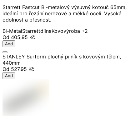
Starrett Fastcut Bi-metalový výsuvný kotouč 65mm,
ideální pro řezání nerezové a měkké oceli. Vysoká
odolnost a přesnost.
Bi-Metal
Starrett
dílna
Kovovýroba
+2
Od
405,95 Kč
Add
STANLEY Surform plochý pilník s kovovým tělem,
440mm
Od
527,95 Kč
Add