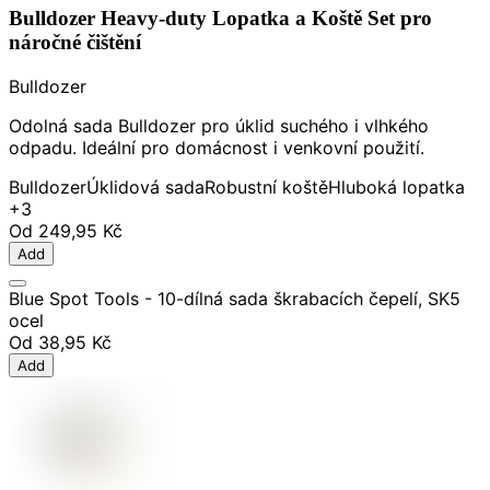
Bulldozer Heavy-duty Lopatka a Koště Set pro
náročné čištění
Bulldozer
Odolná sada Bulldozer pro úklid suchého i vlhkého
odpadu. Ideální pro domácnost i venkovní použití.
Bulldozer
Úklidová sada
Robustní koště
Hluboká lopatka
+3
Od
249,95 Kč
Add
Blue Spot Tools - 10-dílná sada škrabacích čepelí, SK5
ocel
Od
38,95 Kč
Add