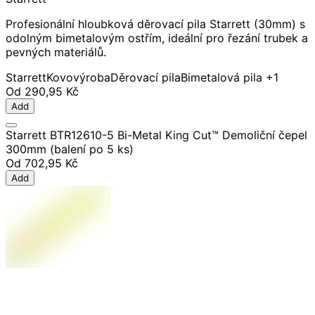
Profesionální hloubková děrovací pila Starrett (30mm) s
odolným bimetalovým ostřím, ideální pro řezání trubek a
pevných materiálů.
Starrett
Kovovýroba
Děrovací pila
Bimetalová pila
+1
Od
290,95 Kč
Add
Starrett BTR12610-5 Bi-Metal King Cut™ Demoliční čepel
300mm (balení po 5 ks)
Od
702,95 Kč
Add