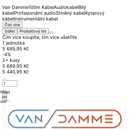
Van Damme
100m Kabel
Audiokabel
Bílý
kabel
Profesionální audio
Stíněný kabel
Kytarový
kabel
Instrumentální kabel
Číst více
Sdílet
Produktový list
Čím více koupíte, tím více ušetříte
1 jednotka
5 689,95 Kč
-4%
2+ kusy
5 689,95 Kč
5 440,95 Kč
Přidat
do
košíku