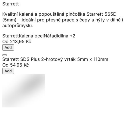
Starrett
Kvalitní kalená a popouštěná pinčoška Starrett 565E
(5mm) – ideální pro přesné práce s čepy a nýty v dílně i
autoprůmyslu.
Starrett
Kalená ocel
Nářadí
dílna
+2
Od
213,95 Kč
Add
Starrett SDS Plus 2-hrotový vrták 5mm x 110mm
Od
54,95 Kč
Add