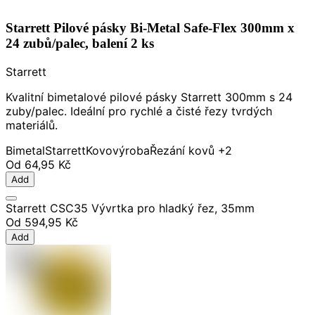
Starrett Pilové pásky Bi-Metal Safe-Flex 300mm x
24 zubů/palec, balení 2 ks
Starrett
Kvalitní bimetalové pilové pásky Starrett 300mm s 24
zuby/palec. Ideální pro rychlé a čisté řezy tvrdých
materiálů.
Bimetal
Starrett
Kovovýroba
Řezání kovů
+2
Od
64,95 Kč
Add
Starrett CSC35 Vývrtka pro hladký řez, 35mm
Od
594,95 Kč
Add