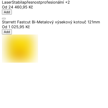
Laser
Stabila
přesnost
profesionální
+2
Od
24 460,95 Kč
Add
Starrett Fastcut Bi-Metalový výsekový kotouč 121mm
Od
1 025,95 Kč
Add