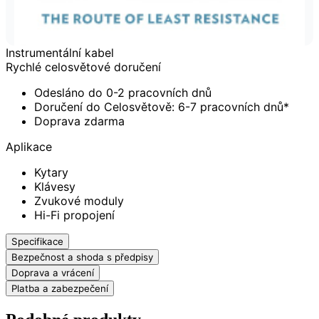
Instrumentální kabel
Rychlé celosvětové doručení
Odesláno do 0-2 pracovních dnů
Doručení do Celosvětově: 6-7 pracovních dnů*
Doprava zdarma
Aplikace
Kytary
Klávesy
Zvukové moduly
Hi-Fi propojení
Specifikace
Bezpečnost a shoda s předpisy
Doprava a vrácení
Platba a zabezpečení