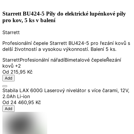
Starrett BU424-5 Pily do elektrické lupénkové pily
pro kov, 5 ks v balení
Starrett
Profesionální čepele Starrett BU424-5 pro řezání kovů s
delší životností a vysokou výkonností. Balení 5 ks.
Starrett
Profesionální nářadí
Bimetalové čepele
Řezání
kovů
+2
Od
215,95 Kč
Add
Stabila LAX 600G Laserový nivelátor s více čarami, 12V,
2.0Ah Li-ion
Od
24 460,95 Kč
Add