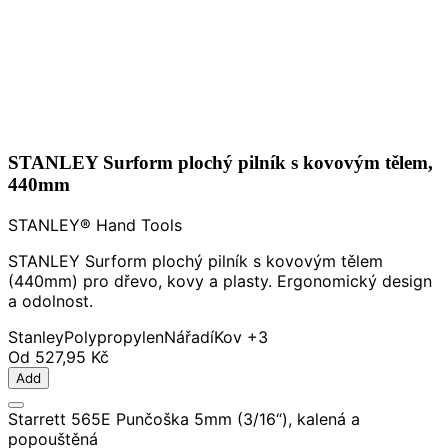
STANLEY Surform plochý pilník s kovovým tělem,
440mm
STANLEY® Hand Tools
STANLEY Surform plochý pilník s kovovým tělem
(440mm) pro dřevo, kovy a plasty. Ergonomický design
a odolnost.
Stanley
Polypropylen
Nářadí
Kov
+3
Od
527,95 Kč
Add
Starrett 565E Punčoška 5mm (3/16“), kalená a
popouštěná