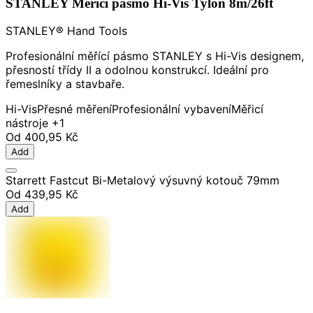
STANLEY Měřící pásmo Hi-Vis Tylon 8m/26ft
STANLEY® Hand Tools
Profesionální měřící pásmo STANLEY s Hi-Vis designem,
přesností třídy II a odolnou konstrukcí. Ideální pro
řemeslníky a stavbaře.
Hi-Vis
Přesné měření
Profesionální vybavení
Měřicí
nástroje
+1
Od
400,95 Kč
Add
Starrett Fastcut Bi-Metalový výsuvný kotouč 79mm
Od
439,95 Kč
Add