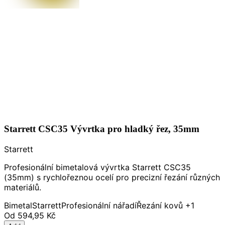
Starrett CSC35 Vývrtka pro hladký řez, 35mm
Starrett
Profesionální bimetalová vývrtka Starrett CSC35
(35mm) s rychlořeznou ocelí pro precizní řezání různých
materiálů.
Bimetal
Starrett
Profesionální nářadí
Řezání kovů
+1
Od
594,95 Kč