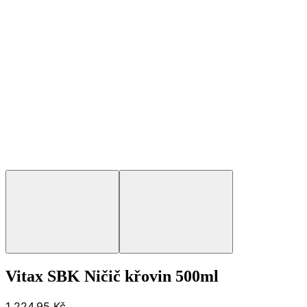
Vitax SBK Ničič křovin 500ml
1 224,95 Kč