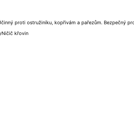
 Účinný proti ostružiníku, kopřivám a pařezům. Bezpečný pro
y
Ničič křovin