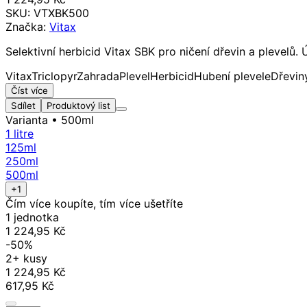
SKU:
VTXBK500
Značka:
Vitax
Selektivní herbicid Vitax SBK pro ničení dřevin a plevelů.
Vitax
Triclopyr
Zahrada
Plevel
Herbicid
Hubení plevele
Dřevin
Číst více
Sdílet
Produktový list
Varianta
• 500ml
1 litre
125ml
250ml
500ml
+1
Čím více koupíte, tím více ušetříte
1 jednotka
1 224,95 Kč
-50%
2+ kusy
1 224,95 Kč
617,95 Kč