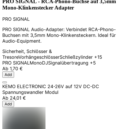
PRO SIGNAL - RCA-Phono-Buchse auf 3,5mm
Mono-Klinkenstecker Adapter
PRO SIGNAL
PRO SIGNAL Audio-Adapter: Verbindet RCA-Phono-
Buchsen mit 3,5mm Mono-Klinkensteckern. Ideal für
Audio-Equipment.
Sicherheit, Schlösser &
Tresore
Vorhängeschlösser
Schließzylinder
+15
PRO SIGNAL
Mono
DJ
Signalübertragung
+5
Ab
1,70 €
Add
KEMO ELECTRONIC 24-26V auf 12V DC-DC
Spannungswandler Modul
Ab
24,01 €
Add