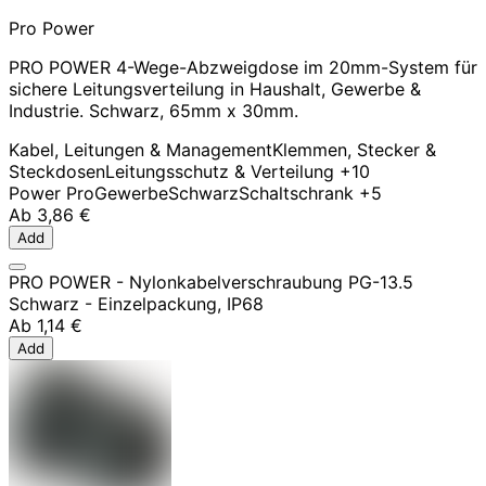
Pro Power
PRO POWER 4-Wege-Abzweigdose im 20mm-System für
sichere Leitungsverteilung in Haushalt, Gewerbe &
Industrie. Schwarz, 65mm x 30mm.
Kabel, Leitungen & Management
Klemmen, Stecker &
Steckdosen
Leitungsschutz & Verteilung
+10
Power Pro
Gewerbe
Schwarz
Schaltschrank
+5
Ab
3,86 €
Add
PRO POWER - Nylonkabelverschraubung PG-13.5
Schwarz - Einzelpackung, IP68
Ab
1,14 €
Add