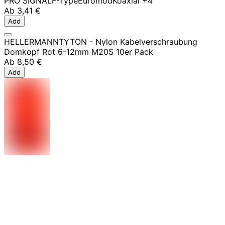
PRO SIGNAL
F-Type
Euromod
Koaxial
+4
Ab
3,41 €
Add
HELLERMANNTYTON - Nylon Kabelverschraubung
Domkopf Rot 6-12mm M20S 10er Pack
Ab
8,50 €
Add