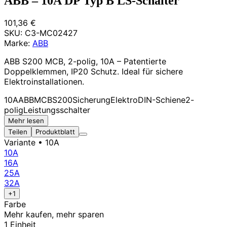
ABB – 10A DP Typ B LS-Schalter
101,36 €
SKU:
C3-MC02427
Marke:
ABB
ABB S200 MCB, 2-polig, 10A – Patentierte
Doppelklemmen, IP20 Schutz. Ideal für sichere
Elektroinstallationen.
10A
ABB
MCB
S200
Sicherung
Elektro
DIN-Schiene
2-
polig
Leistungsschalter
Mehr lesen
Teilen
Produktblatt
Variante
• 10A
10A
16A
25A
32A
+1
Farbe
Mehr kaufen, mehr sparen
1 Einheit