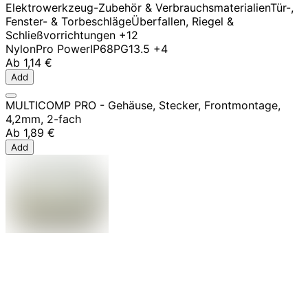
Elektrowerkzeug-Zubehör & Verbrauchsmaterialien
Tür-,
Fenster- & Torbeschläge
Überfallen, Riegel &
Schließvorrichtungen
+12
Nylon
Pro Power
IP68
PG13.5
+4
Ab
1,14 €
Add
MULTICOMP PRO - Gehäuse, Stecker, Frontmontage,
4,2mm, 2-fach
Ab
1,89 €
Add