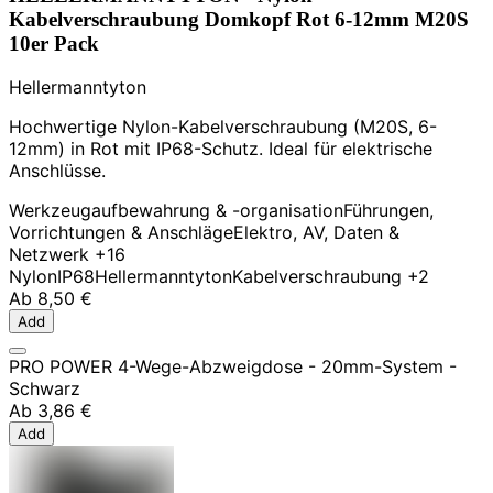
Kabelverschraubung Domkopf Rot 6-12mm M20S
10er Pack
Hellermanntyton
Hochwertige Nylon-Kabelverschraubung (M20S, 6-
12mm) in Rot mit IP68-Schutz. Ideal für elektrische
Anschlüsse.
Werkzeugaufbewahrung & -organisation
Führungen,
Vorrichtungen & Anschläge
Elektro, AV, Daten &
Netzwerk
+16
Nylon
IP68
Hellermanntyton
Kabelverschraubung
+2
Ab
8,50 €
Add
PRO POWER 4-Wege-Abzweigdose - 20mm-System -
Schwarz
Ab
3,86 €
Add