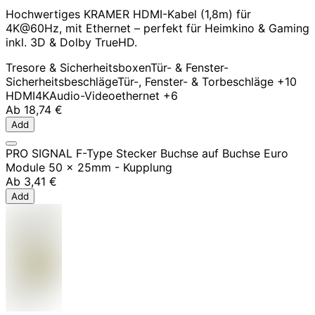
Hochwertiges KRAMER HDMI-Kabel (1,8m) für
4K@60Hz, mit Ethernet – perfekt für Heimkino & Gaming
inkl. 3D & Dolby TrueHD.
Tresore & Sicherheitsboxen
Tür- & Fenster-
Sicherheitsbeschläge
Tür-, Fenster- & Torbeschläge
+10
HDMI
4K
Audio-Video
ethernet
+6
Ab
18,74 €
Add
PRO SIGNAL F-Type Stecker Buchse auf Buchse Euro
Module 50 x 25mm - Kupplung
Ab
3,41 €
Add