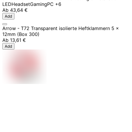
LED
Headset
Gaming
PC
+6
Ab
43,64 €
Add
Arrow - T72 Transparent isolierte Heftklammern 5 x
12mm (Box 300)
Ab
13,61 €
Add