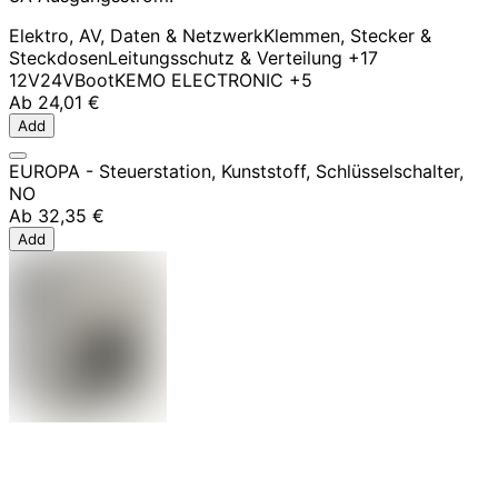
Elektro, AV, Daten & Netzwerk
Klemmen, Stecker &
Steckdosen
Leitungsschutz & Verteilung
+17
12V
24V
Boot
KEMO ELECTRONIC
+5
Ab
24,01 €
Add
EUROPA - Steuerstation, Kunststoff, Schlüsselschalter,
NO
Ab
32,35 €
Add