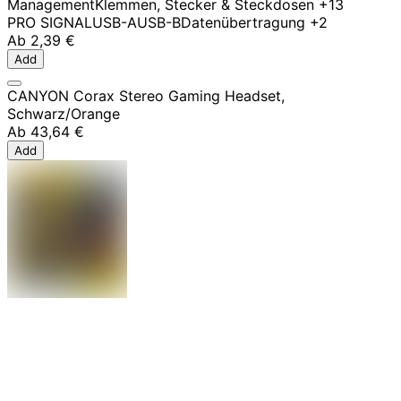
Management
Klemmen, Stecker & Steckdosen
+13
PRO SIGNAL
USB-A
USB-B
Datenübertragung
+2
Ab
2,39 €
Add
CANYON Corax Stereo Gaming Headset,
Schwarz/Orange
Ab
43,64 €
Add