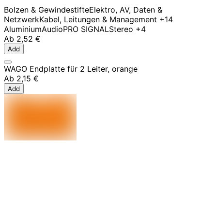
Bolzen & Gewindestifte
Elektro, AV, Daten &
Netzwerk
Kabel, Leitungen & Management
+14
Aluminium
Audio
PRO SIGNAL
Stereo
+4
Ab
2,52 €
Add
WAGO Endplatte für 2 Leiter, orange
Ab
2,15 €
Add