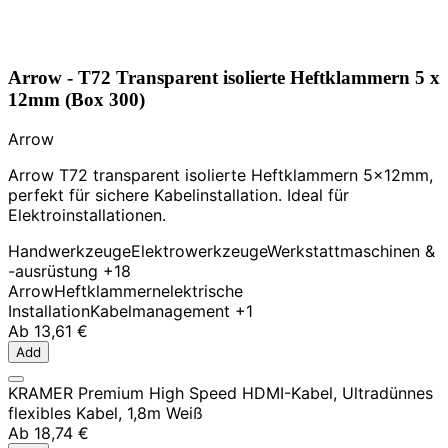
Arrow - T72 Transparent isolierte Heftklammern 5 x
12mm (Box 300)
Arrow
Arrow T72 transparent isolierte Heftklammern 5x12mm,
perfekt für sichere Kabelinstallation. Ideal für
Elektroinstallationen.
Handwerkzeuge
Elektrowerkzeuge
Werkstattmaschinen &
-ausrüstung
+18
Arrow
Heftklammern
elektrische
Installation
Kabelmanagement
+1
Ab
13,61 €
Add
KRAMER Premium High Speed HDMI-Kabel, Ultradünnes
flexibles Kabel, 1,8m Weiß
Ab
18,74 €