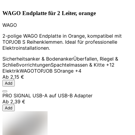
WAGO Endplatte für 2 Leiter, orange
WAGO
2-polige WAGO Endplatte in Orange, kompatibel mit
TOPJOB S Reihenklemmen. Ideal für professionelle
Elektroinstallationen.
Sicherheitsanker & Bodenanker
Überfallen, Riegel &
Schließvorrichtungen
Spachtelmassen & Kitte
+12
Elektrik
WAGO
TOPJOB S
Orange
+4
Ab
2,15 €
Add
PRO SIGNAL USB-A auf USB-B Adapter
Ab
2,39 €
Add