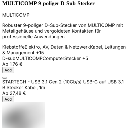
MULTICOMP 9-poliger D-Sub-Stecker
MULTICOMP
Robuster 9-poliger D-Sub-Stecker von MULTICOMP mit
Metallgehäuse und vergoldeten Kontakten für
professionelle Anwendungen.
Klebstoffe
Elektro, AV, Daten & Netzwerk
Kabel, Leitungen
& Management
+15
D-sub
MULTICOMP
Computer
Stecker
+5
Ab
1,76 €
Add
STARTECH - USB 3.1 Gen 2 (10Gb/s) USB-C auf USB 3.1
B Stecker Kabel, 1m
Ab
27,48 €
Add