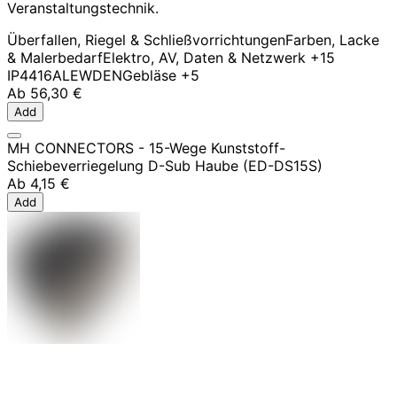
Veranstaltungstechnik.
Überfallen, Riegel & Schließvorrichtungen
Farben, Lacke
& Malerbedarf
Elektro, AV, Daten & Netzwerk
+15
IP44
16A
LEWDEN
Gebläse
+5
Ab
56,30 €
Add
MH CONNECTORS - 15-Wege Kunststoff-
Schiebeverriegelung D-Sub Haube (ED-DS15S)
Ab
4,15 €
Add