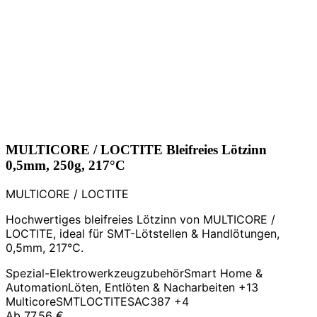
MULTICORE / LOCTITE Bleifreies Lötzinn
0,5mm, 250g, 217°C
MULTICORE / LOCTITE
Hochwertiges bleifreies Lötzinn von MULTICORE /
LOCTITE, ideal für SMT-Lötstellen & Handlötungen,
0,5mm, 217°C.
Spezial-Elektrowerkzeugzubehör
Smart Home &
Automation
Löten, Entlöten & Nacharbeiten
+13
Multicore
SMT
LOCTITE
SAC387
+4
Ab
77,56 €