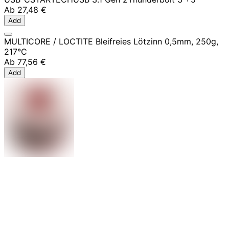
Ab
27,48 €
Add
MULTICORE / LOCTITE Bleifreies Lötzinn 0,5mm, 250g,
217°C
Ab
77,56 €
Add