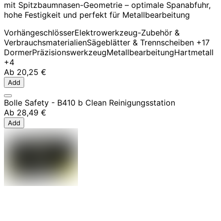
mit Spitzbaumnasen-Geometrie – optimale Spanabfuhr,
hohe Festigkeit und perfekt für Metallbearbeitung
Vorhängeschlösser
Elektrowerkzeug-Zubehör &
Verbrauchsmaterialien
Sägeblätter & Trennscheiben
+17
Dormer
Präzisionswerkzeug
Metallbearbeitung
Hartmetall
+4
Ab
20,25 €
Add
Bolle Safety - B410 b Clean Reinigungsstation
Ab
28,49 €
Add