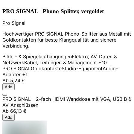
PRO SIGNAL - Phono-Splitter, vergoldet
Pro Signal
Hochwertiger PRO SIGNAL Phono-Splitter aus Metall mit
Goldkontakten für beste Klangqualität und sichere
Verbindung.
Bilder- & Spiegelaufhängungen
Elektro, AV, Daten &
Netzwerk
Kabel, Leitungen & Management
+10
PRO SIGNAL
Goldkontakte
Studio-Equipment
Audio-
Adapter
+1
Ab
5,24 €
Add
PRO SIGNAL - 2-fach HDMI Wanddose mit VGA, USB B &
AV-Anschlüssen
Ab
66,13 €
Add