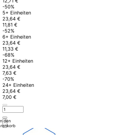
12,71 €
-50%
5+ Einheiten
23,64 €
11,81 €
-52%
6+ Einheiten
23,64 €
11,33 €
-68%
12+ Einheiten
23,64 €
7,63 €
-70%
24+ Einheiten
23,64 €
7,00 €
In den
renkorb