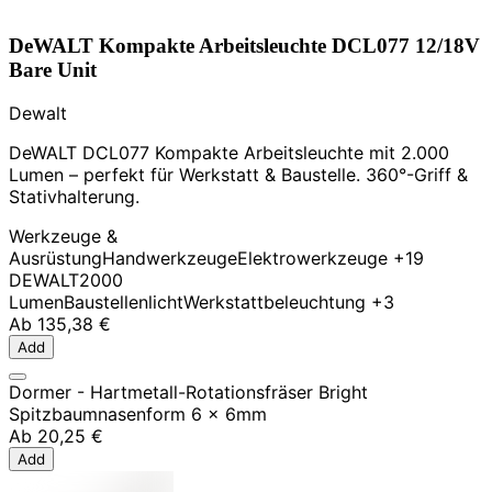
DeWALT Kompakte Arbeitsleuchte DCL077 12/18V
Bare Unit
Dewalt
DeWALT DCL077 Kompakte Arbeitsleuchte mit 2.000
Lumen – perfekt für Werkstatt & Baustelle. 360°-Griff &
Stativhalterung.
Werkzeuge &
Ausrüstung
Handwerkzeuge
Elektrowerkzeuge
+19
DEWALT
2000
Lumen
Baustellenlicht
Werkstattbeleuchtung
+3
Ab
135,38 €
Add
Dormer - Hartmetall-Rotationsfräser Bright
Spitzbaumnasenform 6 x 6mm
Ab
20,25 €
Add