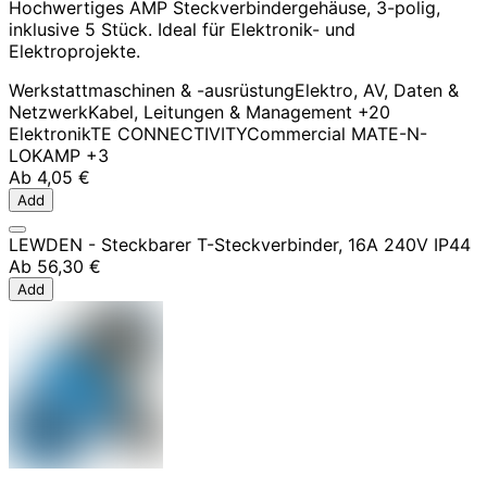
Hochwertiges AMP Steckverbindergehäuse, 3-polig,
inklusive 5 Stück. Ideal für Elektronik- und
Elektroprojekte.
Werkstattmaschinen & -ausrüstung
Elektro, AV, Daten &
Netzwerk
Kabel, Leitungen & Management
+20
Elektronik
TE CONNECTIVITY
Commercial MATE-N-
LOK
AMP
+3
Ab
4,05 €
Add
LEWDEN - Steckbarer T-Steckverbinder, 16A 240V IP44
Ab
56,30 €
Add