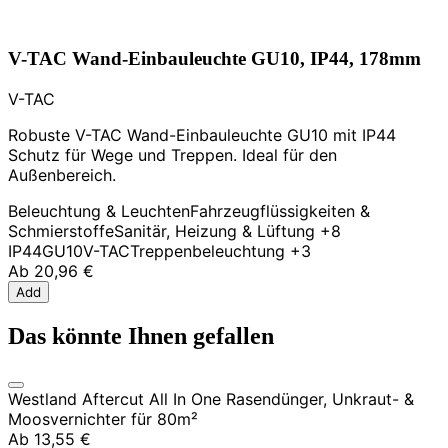
V-TAC Wand-Einbauleuchte GU10, IP44, 178mm
V-TAC
Robuste V-TAC Wand-Einbauleuchte GU10 mit IP44
Schutz für Wege und Treppen. Ideal für den
Außenbereich.
Beleuchtung & Leuchten
Fahrzeugflüssigkeiten &
Schmierstoffe
Sanitär, Heizung & Lüftung
+8
IP44
GU10
V-TAC
Treppenbeleuchtung
+3
Ab
20,96 €
Add
Das könnte Ihnen gefallen
Westland Aftercut All In One Rasendünger, Unkraut- &
Moosvernichter für 80m²
Ab
13,55 €