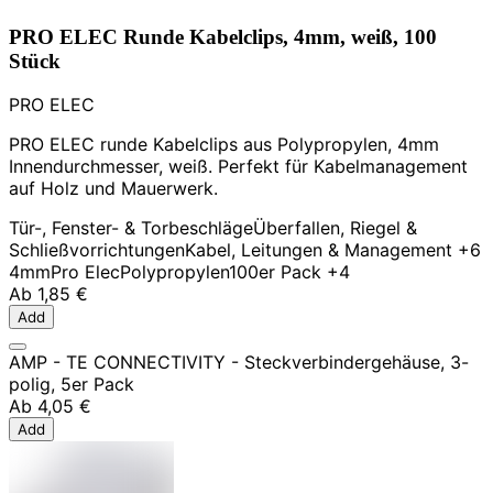
PRO ELEC Runde Kabelclips, 4mm, weiß, 100
Stück
PRO ELEC
PRO ELEC runde Kabelclips aus Polypropylen, 4mm
Innendurchmesser, weiß. Perfekt für Kabelmanagement
auf Holz und Mauerwerk.
Tür-, Fenster- & Torbeschläge
Überfallen, Riegel &
Schließvorrichtungen
Kabel, Leitungen & Management
+6
4mm
Pro Elec
Polypropylen
100er Pack
+4
Ab
1,85 €
Add
AMP - TE CONNECTIVITY - Steckverbindergehäuse, 3-
polig, 5er Pack
Ab
4,05 €
Add