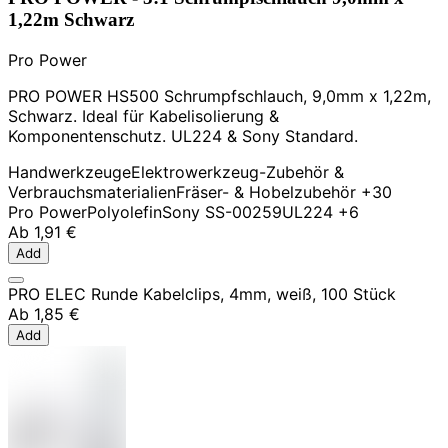
1,22m Schwarz
Pro Power
PRO POWER HS500 Schrumpfschlauch, 9,0mm x 1,22m,
Schwarz. Ideal für Kabelisolierung &
Komponentenschutz. UL224 & Sony Standard.
Handwerkzeuge
Elektrowerkzeug-Zubehör &
Verbrauchsmaterialien
Fräser- & Hobelzubehör
+30
Pro Power
Polyolefin
Sony SS-00259
UL224
+6
Ab
1,91 €
Add
PRO ELEC Runde Kabelclips, 4mm, weiß, 100 Stück
Ab
1,85 €
Add