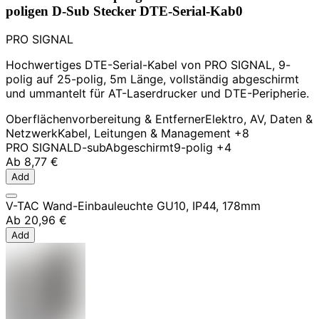
poligen D-Sub Stecker DTE-Serial-Kab0
PRO SIGNAL
Hochwertiges DTE-Serial-Kabel von PRO SIGNAL, 9-
polig auf 25-polig, 5m Länge, vollständig abgeschirmt
und ummantelt für AT-Laserdrucker und DTE-Peripherie.
Oberflächenvorbereitung & Entferner
Elektro, AV, Daten &
Netzwerk
Kabel, Leitungen & Management
+8
PRO SIGNAL
D-sub
Abgeschirmt
9-polig
+4
Ab
8,77 €
Add
V-TAC Wand-Einbauleuchte GU10, IP44, 178mm
Ab
20,96 €
Add