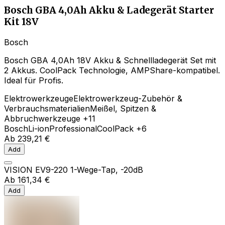
Bosch GBA 4,0Ah Akku & Ladegerät Starter
Kit 18V
Bosch
Bosch GBA 4,0Ah 18V Akku & Schnellladegerät Set mit
2 Akkus. CoolPack Technologie, AMPShare-kompatibel.
Ideal für Profis.
Elektrowerkzeuge
Elektrowerkzeug-Zubehör &
Verbrauchsmaterialien
Meißel, Spitzen &
Abbruchwerkzeuge
+11
Bosch
Li-ion
Professional
CoolPack
+6
Ab
239,21 €
Add
VISION EV9-220 1-Wege-Tap, -20dB
Ab
161,34 €
Add