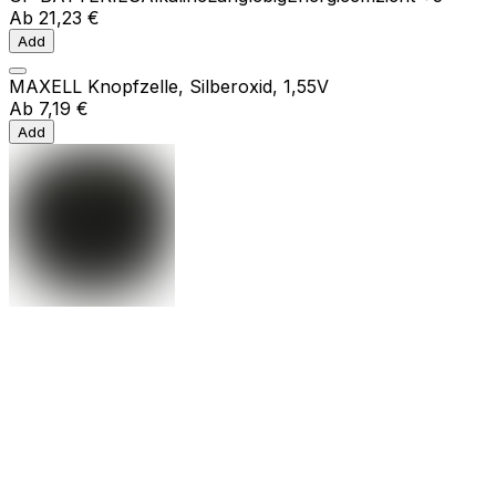
Ab
21,23 €
Add
MAXELL Knopfzelle, Silberoxid, 1,55V
Ab
7,19 €
Add