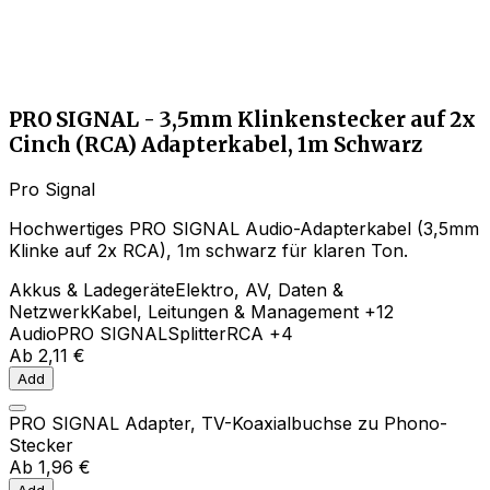
PRO SIGNAL - 3,5mm Klinkenstecker auf 2x
Cinch (RCA) Adapterkabel, 1m Schwarz
Pro Signal
Hochwertiges PRO SIGNAL Audio-Adapterkabel (3,5mm
Klinke auf 2x RCA), 1m schwarz für klaren Ton.
Akkus & Ladegeräte
Elektro, AV, Daten &
Netzwerk
Kabel, Leitungen & Management
+12
Audio
PRO SIGNAL
Splitter
RCA
+4
Ab
2,11 €
Add
PRO SIGNAL Adapter, TV-Koaxialbuchse zu Phono-
Stecker
Ab
1,96 €
Add