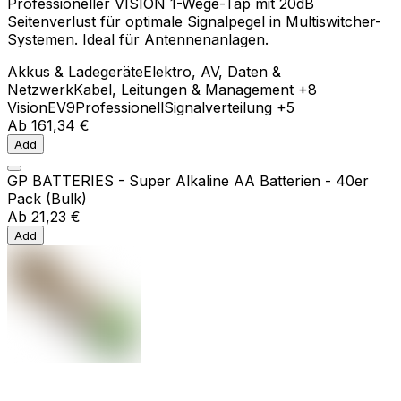
Professioneller VISION 1-Wege-Tap mit 20dB
Seitenverlust für optimale Signalpegel in Multiswitcher-
Systemen. Ideal für Antennenanlagen.
Akkus & Ladegeräte
Elektro, AV, Daten &
Netzwerk
Kabel, Leitungen & Management
+8
Vision
EV9
Professionell
Signalverteilung
+5
Ab
161,34 €
Add
GP BATTERIES - Super Alkaline AA Batterien - 40er
Pack (Bulk)
Ab
21,23 €
Add