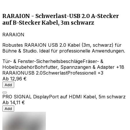
RARAION - Schwerlast-USB 2.0 A-Stecker
auf B-Stecker Kabel, 3m schwarz
RARAION
Robustes RARAION USB 2.0 Kabel (3m, schwarz) für
Bühne & Studio. Ideal für professionelle Anwendungen.
Tür- & Fenster-Sicherheitsbeschläge
Fräser- &
Hobelzubehör
Bohrfutter, Spannzangen & Adapter
+18
RARAION
USB 2.0
Schwerlast
Professionell
+3
Ab
12,96 €
Add
PRO SIGNAL DisplayPort auf HDMI Kabel, 5m schwarz
Ab
14,11 €
Add