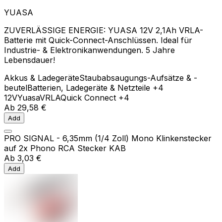
YUASA
ZUVERLÄSSIGE ENERGIE: YUASA 12V 2,1Ah VRLA-
Batterie mit Quick-Connect-Anschlüssen. Ideal für
Industrie- & Elektronikanwendungen. 5 Jahre
Lebensdauer!
Akkus & Ladegeräte
Staubabsaugungs-Aufsätze & -
beutel
Batterien, Ladegeräte & Netzteile
+4
12V
Yuasa
VRLA
Quick Connect
+4
Ab
29,58 €
Add
PRO SIGNAL - 6,35mm (1/4 Zoll) Mono Klinkenstecker
auf 2x Phono RCA Stecker KAB
Ab
3,03 €
Add