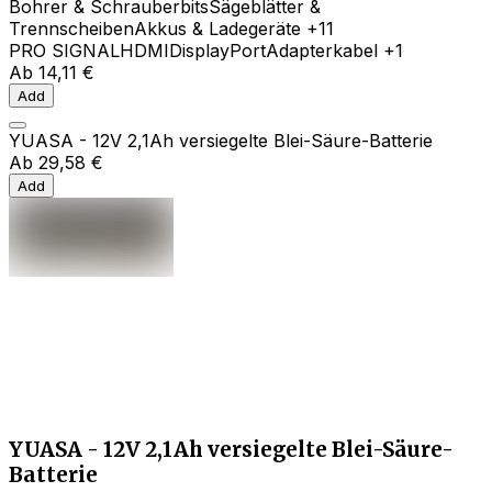
Bohrer & Schrauberbits
Sägeblätter &
Trennscheiben
Akkus & Ladegeräte
+11
PRO SIGNAL
HDMI
DisplayPort
Adapterkabel
+1
Ab
14,11 €
Add
YUASA - 12V 2,1Ah versiegelte Blei-Säure-Batterie
Ab
29,58 €
Add
YUASA - 12V 2,1Ah versiegelte Blei-Säure-
Batterie