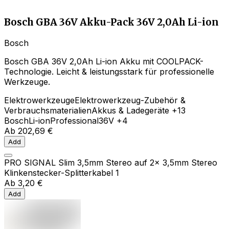
Bosch GBA 36V Akku-Pack 36V 2,0Ah Li-ion
Bosch
Bosch GBA 36V 2,0Ah Li-ion Akku mit COOLPACK-
Technologie. Leicht & leistungsstark für professionelle
Werkzeuge.
Elektrowerkzeuge
Elektrowerkzeug-Zubehör &
Verbrauchsmaterialien
Akkus & Ladegeräte
+13
Bosch
Li-ion
Professional
36V
+4
Ab
202,69 €
Add
PRO SIGNAL Slim 3,5mm Stereo auf 2x 3,5mm Stereo
Klinkenstecker-Splitterkabel 1
Ab
3,20 €
Add