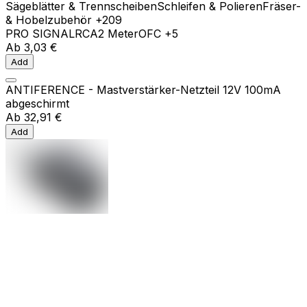
Sägeblätter & Trennscheiben
Schleifen & Polieren
Fräser-
& Hobelzubehör
+209
PRO SIGNAL
RCA
2 Meter
OFC
+5
Ab
3,03 €
Add
ANTIFERENCE - Mastverstärker-Netzteil 12V 100mA
abgeschirmt
Ab
32,91 €
Add