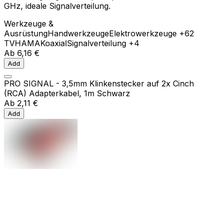
GHz, ideale Signalverteilung.
Werkzeuge &
Ausrüstung
Handwerkzeuge
Elektrowerkzeuge
+62
TV
HAMA
Koaxial
Signalverteilung
+4
Ab
6,16 €
Add
PRO SIGNAL - 3,5mm Klinkenstecker auf 2x Cinch
(RCA) Adapterkabel, 1m Schwarz
Ab
2,11 €
Add