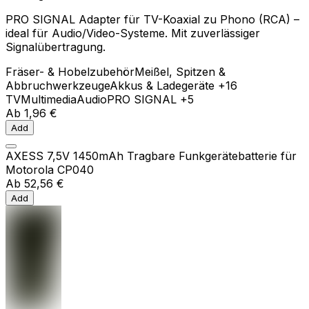
PRO SIGNAL Adapter für TV-Koaxial zu Phono (RCA) –
ideal für Audio/Video-Systeme. Mit zuverlässiger
Signalübertragung.
Fräser- & Hobelzubehör
Meißel, Spitzen &
Abbruchwerkzeuge
Akkus & Ladegeräte
+16
TV
Multimedia
Audio
PRO SIGNAL
+5
Ab
1,96 €
Add
AXESS 7,5V 1450mAh Tragbare Funkgerätebatterie für
Motorola CP040
Ab
52,56 €
Add