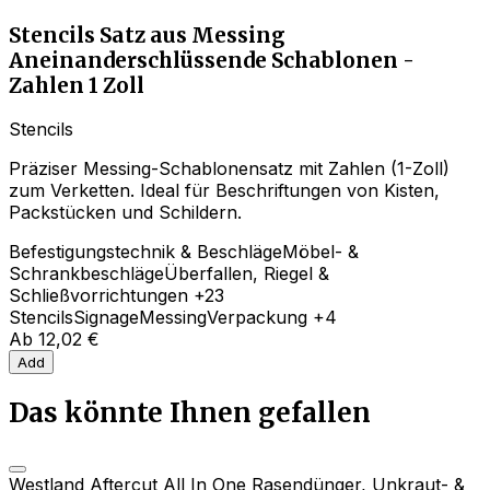
Stencils Satz aus Messing
Aneinanderschlüssende Schablonen -
Zahlen 1 Zoll
Stencils
Präziser Messing-Schablonensatz mit Zahlen (1-Zoll)
zum Verketten. Ideal für Beschriftungen von Kisten,
Packstücken und Schildern.
Befestigungstechnik & Beschläge
Möbel- &
Schrankbeschläge
Überfallen, Riegel &
Schließvorrichtungen
+23
Stencils
Signage
Messing
Verpackung
+4
Ab
12,02 €
Add
Das könnte Ihnen gefallen
Westland Aftercut All In One Rasendünger, Unkraut- &