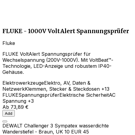
FLUKE - 1000V VoltAlert Spannungsprüfer
Fluke
FLUKE VoltAlert Spannungsprüfer für
Wechselspannung (200V-1000V). Mit VoltBeat™-
Technologie, LED-Anzeige und robustem IP40-
Gehäuse.
Elektrowerkzeuge
Elektro, AV, Daten &
Netzwerk
Klemmen, Stecker & Steckdosen
+13
FLUKE
Spannungsprüfer
Elektrische Sicherheit
AC
Spannung
+3
Ab
73,89 €
Add
DEWALT Challenger 3 Sympatex wasserdichte
Wanderstiefel - Braun, UK 10 EUR 45