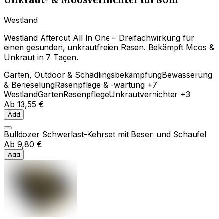
Unkraut- & Moosvernichter für 80m²
Westland
Westland Aftercut All In One – Dreifachwirkung für
einen gesunden, unkrautfreien Rasen. Bekämpft Moos &
Unkraut in 7 Tagen.
Garten, Outdoor & Schädlingsbekämpfung
Bewässerung
& Berieselung
Rasenpflege & -wartung
+7
Westland
Garten
Rasenpflege
Unkrautvernichter
+3
Ab
13,55 €
Add
Bulldozer Schwerlast-Kehrset mit Besen und Schaufel
Ab
9,80 €
Add