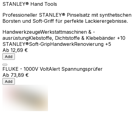
STANLEY® Hand Tools
Professioneller STANLEY® Pinselsatz mit synthetischen
Borsten und Soft-Griff für perfekte Lackierergebnisse.
Handwerkzeuge
Werkstattmaschinen & -
ausrüstung
Klebstoffe, Dichtstoffe & Klebebänder
+10
STANLEY®
Soft-Grip
Handwerk
Renovierung
+5
Ab
12,69 €
Add
FLUKE - 1000V VoltAlert Spannungsprüfer
Ab
73,89 €
Add