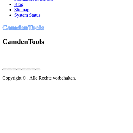
Blog
Sitemap
System Status
C
a
m
d
e
n
T
o
o
l
s
CamdenTools
Copyright © . Alle Rechte vorbehalten.