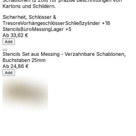
Schablonen (2 Zoll) für präzise Beschriftungen von
Kartons und Schildern.
Sicherheit, Schlösser &
Tresore
Vorhängeschlösser
Schließzylinder
+18
Stencils
Büro
Messing
Lager
+5
Ab
33,62 €
Add
Stencils Set aus Messing - Verzahnbare Schablonen,
Buchstaben 25mm
Ab
24,86 €
Add