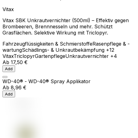
Vitax
Vitax SBK Unkrautvernichter (500ml) – Effektiv gegen
Brombeeren, Brennnesseln und mehr. Schützt
Grasflächen. Selektive Wirkung mit Triclopyr.
Fahrzeugflüssigkeiten & Schmierstoffe
Rasenpflege & -
wartung
Schädlings- & Unkrautbekämpfung
+12
Vitax
Triclopyr
Gartenpflege
Unkrautvernichter
+4
Ab
17,50 €
Add
WD-40® - WD-40® Spray Applikator
Ab
8,96 €
Add