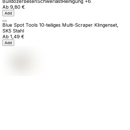
Bulldozer
Besen
Schwerlast
Reinigung
+6
Ab
9,80 €
Add
Blue Spot Tools 10-teiliges Multi-Scraper Klingenset,
SK5 Stahl
Ab
1,49 €
Add