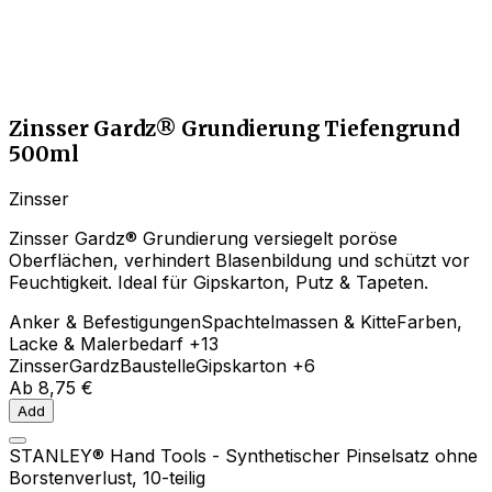
Zinsser Gardz® Grundierung Tiefengrund
500ml
Zinsser
Zinsser Gardz® Grundierung versiegelt poröse
Oberflächen, verhindert Blasenbildung und schützt vor
Feuchtigkeit. Ideal für Gipskarton, Putz & Tapeten.
Anker & Befestigungen
Spachtelmassen & Kitte
Farben,
Lacke & Malerbedarf
+13
Zinsser
Gardz
Baustelle
Gipskarton
+6
Ab
8,75 €
Add
STANLEY® Hand Tools - Synthetischer Pinselsatz ohne
Borstenverlust, 10-teilig