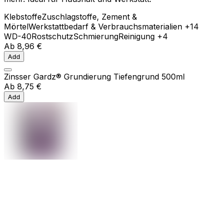
Klebstoffe
Zuschlagstoffe, Zement &
Mörtel
Werkstattbedarf & Verbrauchsmaterialien
+14
WD-40
Rostschutz
Schmierung
Reinigung
+4
Ab
8,96 €
Add
Zinsser Gardz® Grundierung Tiefengrund 500ml
Ab
8,75 €
Add