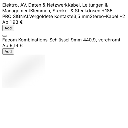
Elektro, AV, Daten & Netzwerk
Kabel, Leitungen &
Management
Klemmen, Stecker & Steckdosen
+185
PRO SIGNAL
Vergoldete Kontakte
3,5 mm
Stereo-Kabel
+2
Ab
1,93 €
Add
Facom Kombinations-Schlüssel 9mm 440.9, verchromt
Ab
9,19 €
Add