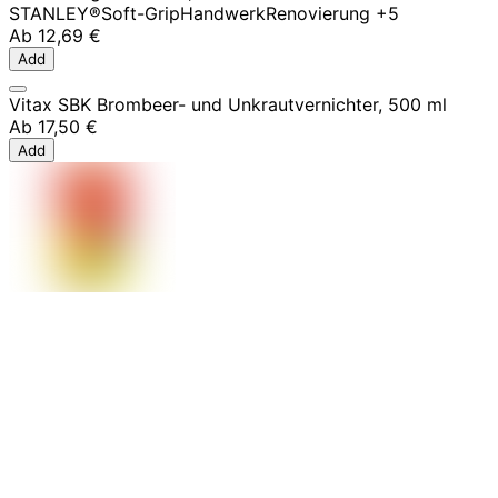
STANLEY®
Soft-Grip
Handwerk
Renovierung
+5
Ab
12,69 €
Add
Vitax SBK Brombeer- und Unkrautvernichter, 500 ml
Ab
17,50 €
Add