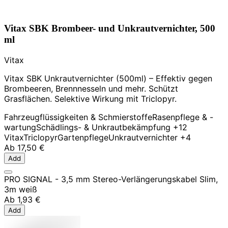
Vitax SBK Brombeer- und Unkrautvernichter, 500
ml
Vitax
Vitax SBK Unkrautvernichter (500ml) – Effektiv gegen
Brombeeren, Brennnesseln und mehr. Schützt
Grasflächen. Selektive Wirkung mit Triclopyr.
Fahrzeugflüssigkeiten & Schmierstoffe
Rasenpflege & -
wartung
Schädlings- & Unkrautbekämpfung
+12
Vitax
Triclopyr
Gartenpflege
Unkrautvernichter
+4
Ab
17,50 €
Add
PRO SIGNAL - 3,5 mm Stereo-Verlängerungskabel Slim,
3m weiß
Ab
1,93 €
Add