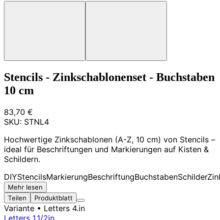
Stencils - Zinkschablonenset - Buchstaben
10 cm
83,70 €
SKU:
STNL4
Hochwertige Zinkschablonen (A-Z, 10 cm) von Stencils –
ideal für Beschriftungen und Markierungen auf Kisten &
Schildern.
DIY
Stencils
Markierung
Beschriftung
Buchstaben
Schilder
Zin
Mehr lesen
Teilen
Produktblatt
Variante
• Letters 4.in
Letters 1.1/2in