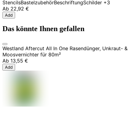
Stencils
Bastelzubehör
Beschriftung
Schilder
+3
Ab
22,92 €
Add
Das könnte Ihnen gefallen
Westland Aftercut All In One Rasendünger, Unkraut- &
Moosvernichter für 80m²
Ab
13,55 €
Add