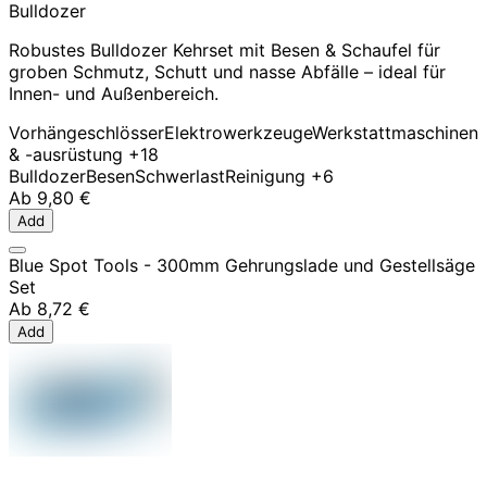
Bulldozer
Robustes Bulldozer Kehrset mit Besen & Schaufel für
groben Schmutz, Schutt und nasse Abfälle – ideal für
Innen- und Außenbereich.
Vorhängeschlösser
Elektrowerkzeuge
Werkstattmaschinen
& -ausrüstung
+18
Bulldozer
Besen
Schwerlast
Reinigung
+6
Ab
9,80 €
Add
Blue Spot Tools - 300mm Gehrungslade und Gestellsäge
Set
Ab
8,72 €
Add