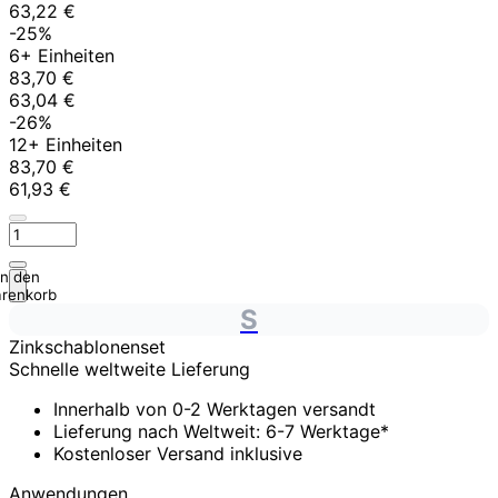
63,22 €
-25%
6+ Einheiten
83,70 €
63,04 €
-26%
12+ Einheiten
83,70 €
61,93 €
In den
renkorb
S
Zinkschablonenset
Schnelle weltweite Lieferung
Innerhalb von 0-2 Werktagen versandt
Lieferung nach Weltweit: 6-7 Werktage*
Kostenloser Versand inklusive
Anwendungen