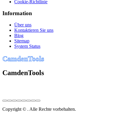
Cookie-Richtlinie
Information
Über uns
Kontaktieren Sie uns
Blog
Sitemap
System Status
C
a
m
d
e
n
T
o
o
l
s
CamdenTools
Copyright © . Alle Rechte vorbehalten.