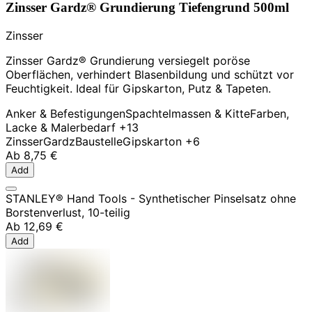
Zinsser Gardz® Grundierung Tiefengrund 500ml
Zinsser
Zinsser Gardz® Grundierung versiegelt poröse
Oberflächen, verhindert Blasenbildung und schützt vor
Feuchtigkeit. Ideal für Gipskarton, Putz & Tapeten.
Anker & Befestigungen
Spachtelmassen & Kitte
Farben,
Lacke & Malerbedarf
+13
Zinsser
Gardz
Baustelle
Gipskarton
+6
Ab
8,75 €
Add
STANLEY® Hand Tools - Synthetischer Pinselsatz ohne
Borstenverlust, 10-teilig
Ab
12,69 €
Add