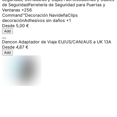
de Seguridad
Ferretería de Seguridad para Puertas y
Ventanas
+256
Command™
Decoración Navideña
Clips
decoración
Adhesivos sin daños
+1
Desde
5,00 €
Add
Dencon Adaptador de Viaje EU/US/CAN/AUS a UK 13A
Desde
4,87 €
Add