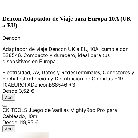
Dencon Adaptador de Viaje para Europa 10A (UK
a EU)
Dencon
Adaptador de viaje Dencon UK a EU, 10A, cumple con
BS8546. Compacto y duradero, ideal para tus
dispositivos en Europa.
Electricidad, AV, Datos y Redes
Terminales, Conectores y
Enchufes
Protección y Distribución de Circuitos
+19
10A
EUROPA
Dencon
BS8546
+3
Desde
3,52 €
Add
CK TOOLS Juego de Varillas MightyRod Pro para
Cableado, 10m
Desde
119,95 €
Add