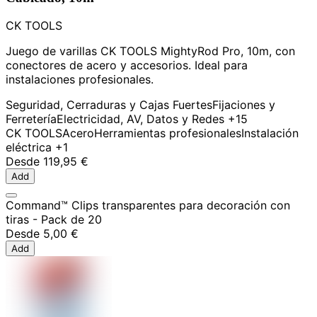
CK TOOLS
Juego de varillas CK TOOLS MightyRod Pro, 10m, con
conectores de acero y accesorios. Ideal para
instalaciones profesionales.
Seguridad, Cerraduras y Cajas Fuertes
Fijaciones y
Ferretería
Electricidad, AV, Datos y Redes
+15
CK TOOLS
Acero
Herramientas profesionales
Instalación
eléctrica
+1
Desde
119,95 €
Add
Command™ Clips transparentes para decoración con
tiras - Pack de 20
Desde
5,00 €
Add