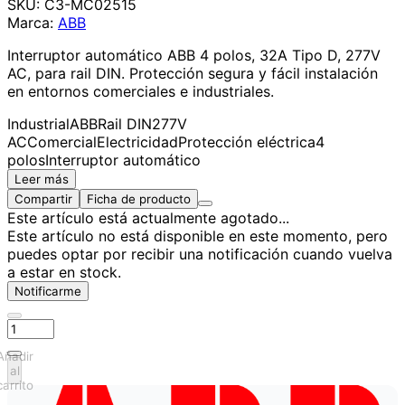
SKU:
C3-MC02515
Marca:
ABB
Interruptor automático ABB 4 polos, 32A Tipo D, 277V
AC, para rail DIN. Protección segura y fácil instalación
en entornos comerciales e industriales.
Industrial
ABB
Rail DIN
277V
AC
Comercial
Electricidad
Protección eléctrica
4
polos
Interruptor automático
Leer más
Compartir
Ficha de producto
Este artículo está actualmente agotado...
Este artículo no está disponible en este momento, pero
puedes optar por recibir una notificación cuando vuelva
a estar en stock.
Notificarme
Añadir
al
carrito