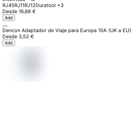
RJ45
RJ11
RJ12
Duratool
+3
Desde
16,88 €
Add
Dencon Adaptador de Viaje para Europa 10A (UK a EU)
Desde
3,52 €
Add