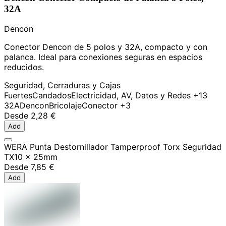
32A
Dencon
Conector Dencon de 5 polos y 32A, compacto y con
palanca. Ideal para conexiones seguras en espacios
reducidos.
Seguridad, Cerraduras y Cajas
Fuertes
Candados
Electricidad, AV, Datos y Redes
+13
32A
Dencon
Bricolaje
Conector
+3
Desde
2,28 €
Add
WERA Punta Destornillador Tamperproof Torx Seguridad
TX10 x 25mm
Desde
7,85 €
Add