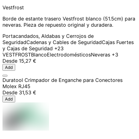
Vestfrost
Borde de estante trasero Vestfrost blanco (51.5cm) para
neveras. Pieza de repuesto original y duradera.
Portacandados, Aldabas y Cerrojos de
Seguridad
Cadenas y Cables de Seguridad
Cajas Fuertes
y Cajas de Seguridad
+23
VESTFROST
Blanco
Electrodomésticos
Neveras
+3
Desde
15,27 €
Add
Duratool Crimpador de Enganche para Conectores
Molex RJ45
Desde
31,53 €
Add