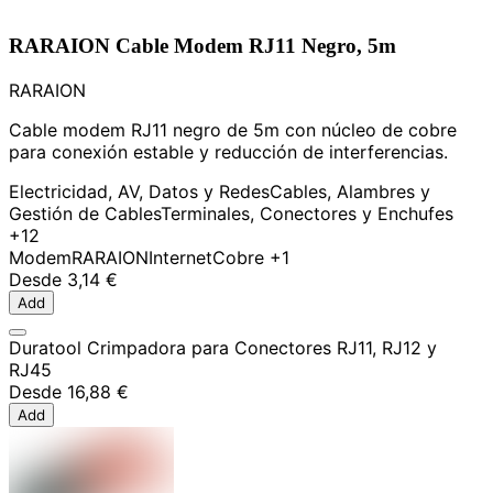
RARAION Cable Modem RJ11 Negro, 5m
RARAION
Cable modem RJ11 negro de 5m con núcleo de cobre
para conexión estable y reducción de interferencias.
Electricidad, AV, Datos y Redes
Cables, Alambres y
Gestión de Cables
Terminales, Conectores y Enchufes
+12
Modem
RARAION
Internet
Cobre
+1
Desde
3,14 €
Add
Duratool Crimpadora para Conectores RJ11, RJ12 y
RJ45
Desde
16,88 €
Add