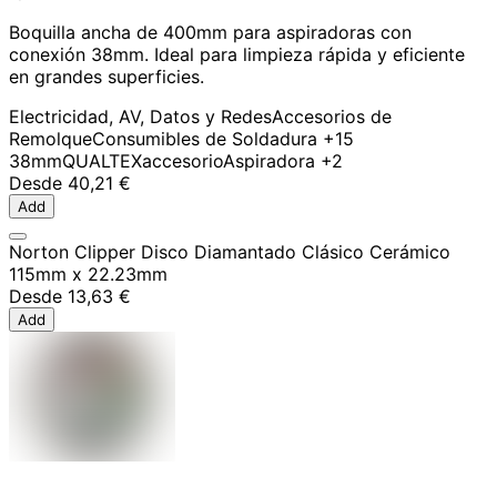
Boquilla ancha de 400mm para aspiradoras con
conexión 38mm. Ideal para limpieza rápida y eficiente
en grandes superficies.
Electricidad, AV, Datos y Redes
Accesorios de
Remolque
Consumibles de Soldadura
+15
38mm
QUALTEX
accesorio
Aspiradora
+2
Desde
40,21 €
Add
Norton Clipper Disco Diamantado Clásico Cerámico
115mm x 22.23mm
Desde
13,63 €
Add