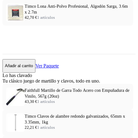
Timco Lona Anti-Polvo Profesional, Algodón Sarga, 3.6m
x 2.7m
42,70 €
1 artículos
Ver Paquete
Añadir al carrito
Lo has clavado
Tu clásico juego de martillo y clavos, todo en uno.
Faithfull Martillo de Garra Todo Acero con Empuñadura de
Vinilo, 567g (20oz)
43,30 €
1 artículos
Timco Clavos de alambre redondo galvanizados, 65mm x
3.35mm, 1kg
22,21 €
1 artículos