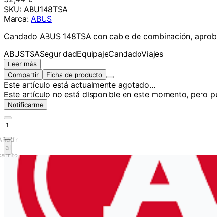
SKU:
ABU148TSA
Marca:
ABUS
Candado ABUS 148TSA con cable de combinación, aprobad
ABUS
TSA
Seguridad
Equipaje
Candado
Viajes
Leer más
Compartir
Ficha de producto
Este artículo está actualmente agotado...
Este artículo no está disponible en este momento, pero pu
Notificarme
Añadir
al
carrito