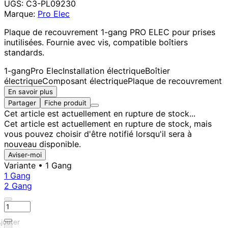
UGS:
C3-PL09230
Marque:
Pro Elec
Plaque de recouvrement 1-gang PRO ELEC pour prises
inutilisées. Fournie avec vis, compatible boîtiers
standards.
1-gang
Pro Elec
Installation électrique
Boîtier
électrique
Composant électrique
Plaque de recouvrement
En savoir plus
Partager
Fiche produit
Cet article est actuellement en rupture de stock...
Cet article est actuellement en rupture de stock, mais
vous pouvez choisir d'être notifié lorsqu'il sera à
nouveau disponible.
Aviser-moi
Variante
• 1 Gang
1 Gang
2 Gang
jouter