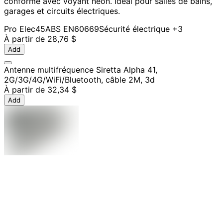
conforme avec voyant néon. Idéal pour salles de bains,
garages et circuits électriques.
Pro Elec
45A
BS EN60669
Sécurité électrique
+3
À partir de
28,76 $
Add
Antenne multifréquence Siretta Alpha 41,
2G/3G/4G/WiFi/Bluetooth, câble 2M, 3d
À partir de
32,34 $
Add