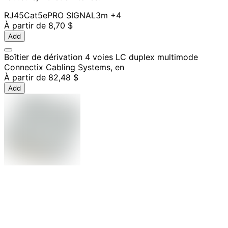
RJ45
Cat5e
PRO SIGNAL
3m
+4
À partir de
8,70 $
Add
Boîtier de dérivation 4 voies LC duplex multimode
Connectix Cabling Systems, en
À partir de
82,48 $
Add