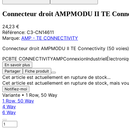
Connecteur droit AMPMODU II TE Connecti
24,23 €
Référence:
C3-CN14611
Marque:
AMP - TE CONNECTIVITY
Connecteur droit AMPMODU II TE Connectivity (50 voies) p
PCB
TE CONNECTIVITY
AMP
Connexion
Industriel
Électroni
En savoir plus
Partager
Fiche produit
Cet article est actuellement en rupture de stock...
Cet article est actuellement en rupture de stock, mais vou
Notifiez-moi
Variante
• 1 Row, 50 Way
1 Row, 50 Way
4 Way
6 Way