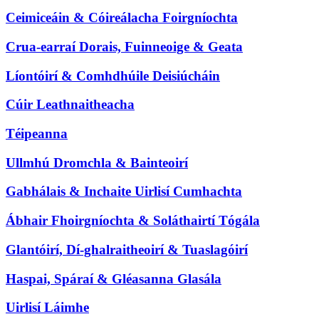
Ceimiceáin & Cóireálacha Foirgníochta
Crua-earraí Dorais, Fuinneoige & Geata
Líontóirí & Comhdhúile Deisiúcháin
Cúir Leathnaitheacha
Téipeanna
Ullmhú Dromchla & Bainteoirí
Gabhálais & Inchaite Uirlisí Cumhachta
Ábhair Fhoirgníochta & Soláthairtí Tógála
Glantóirí, Dí-ghalraitheoirí & Tuaslagóirí
Haspai, Spáraí & Gléasanna Glasála
Uirlisí Láimhe