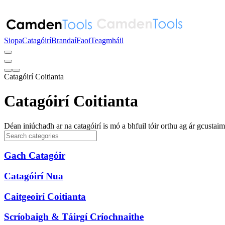
Siopa
Catagóirí
Brandaí
Faoi
Teagmháil
Catagóirí Coitianta
Catagóirí Coitianta
Déan iniúchadh ar na catagóirí is mó a bhfuil tóir orthu ag ár gcustaimé
Gach Catagóir
Catagóirí Nua
Caitgeoirí Coitianta
Scríobaigh & Táirgí Críochnaithe