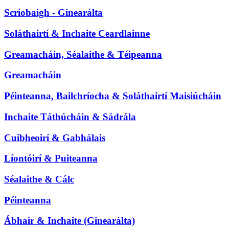
Scríobaigh - Ginearálta
Soláthairtí & Inchaite Ceardlainne
Greamacháin, Séalaithe & Téipeanna
Greamacháin
Péinteanna, Bailchríocha & Soláthairtí Maisiúcháin
Inchaite Táthúcháin & Sádrála
Cuibheoirí & Gabhálais
Líontóirí & Puiteanna
Séalaithe & Cálc
Péinteanna
Ábhair & Inchaite (Ginearálta)