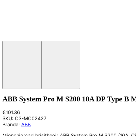
ABB System Pro M S200 10A DP Type B
€101.36
SKU:
C3-MC02427
Branda:
ABB
Mionchiorcad brisitheoir ABB System Pro M S200 (10A, Cine