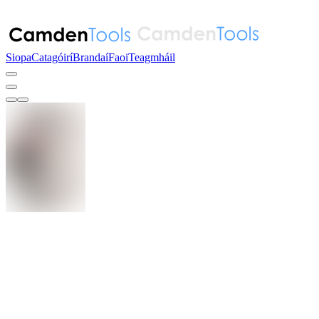
Siopa
Catagóirí
Brandaí
Faoi
Teagmháil