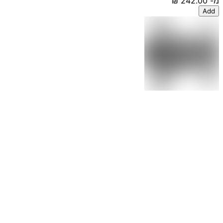
מ-
‏242.00 ‏₪
Add