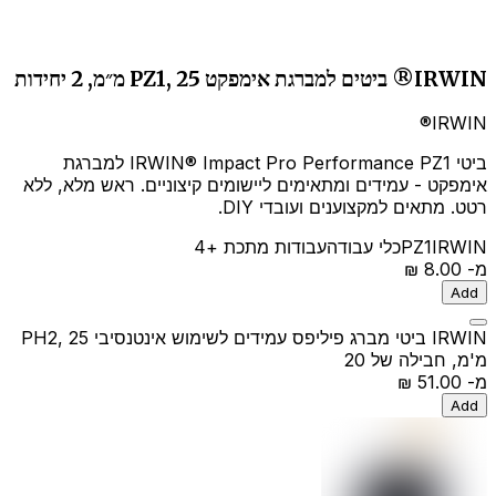
IRWIN® ביטים למברגת אימפקט PZ1, 25 מ״מ, 2 יחידות
IRWIN®
ביטי IRWIN® Impact Pro Performance PZ1 למברגת
אימפקט - עמידים ומתאימים ליישומים קיצוניים. ראש מלא, ללא
רטט. מתאים למקצוענים ועובדי DIY.
IRWIN
PZ1
כלי עבודה
עבודות מתכת
+4
מ-
‏8.00 ‏₪
Add
IRWIN ביטי מברג פיליפס עמידים לשימוש אינטנסיבי PH2, 25
מ'מ, חבילה של 20
מ-
‏51.00 ‏₪
Add