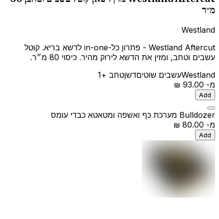
מ״ר
Westland
Westland Aftercut - פתרון כל-in-one לדשא בריא. קוטל
עשבים וטחב, ומזין את הדשא לירוק מהיר. כיסוי 80 מ״ר.
Westland
עשבים שוטים
דשן
טחב
+1
מ-
‏93.00 ‏₪
Add
Bulldozer מערכת כף ואשפה ומטאטא כבדי עומס
מ-
‏80.00 ‏₪
Add