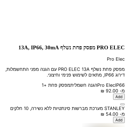
PRO ELEC מפסק פחת נשלף 13A, IP66, 30mA
Pro Elec
מפסק פחת נשלף PRO ELEC 13A עם הגנה מפני התחשמלות,
דירוג IP66, מתאים לשימוש פנימי וחיצוני.
IP66
Pro Elec
הגנה חשמלית
מפסק פחת
+1
מ-
‏92.00 ‏₪
Add
STANLEY מערכת מברשות סינתטיות ללא נשירה, 10 חלקים
מ-
‏54.00 ‏₪
Add