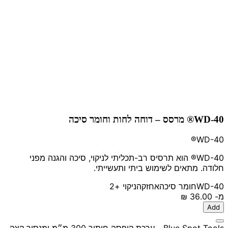
WD-40® מרסס – דוחה לחות וחומר סיכה
WD-40®
WD-40® הוא תרסיס רב-תכליתי לניקוי, סיכה והגנה מפני
חלודה. מתאים לשימוש ביתי ותעשייתי.
WD-40
חומר סיכה
אחזקה
ניקוי
+2
מ-
‏36.00 ‏₪
Add