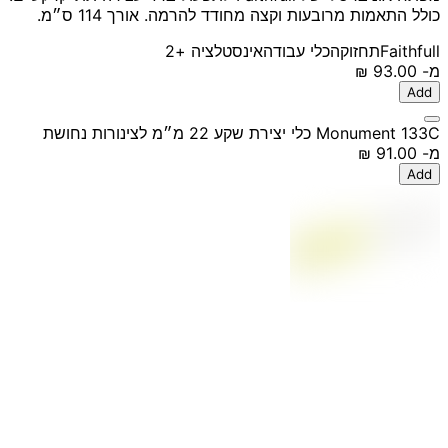
כולל התאמות מרובעות וקצה מחודד להרמה. אורך 114 ס״מ.
Faithfull
תחזוקה
כלי עבודה
אינסטלציה
+2
מ-
‏93.00 ‏₪
Add
Monument 133C כלי יצירת שקע 22 מ״מ לצינורות נחושת
מ-
‏91.00 ‏₪
Add