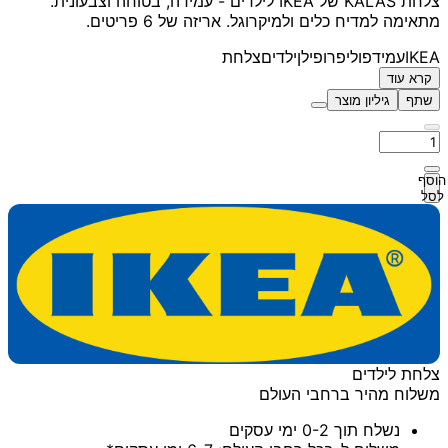
צלחת KALAS של IKEA לילדים - עמידה, בטוחה וצבעונית.
מתאימה למדיח כלים ולמיקרוגל. אריזה של 6 פריטים.
IKEA
עמיד
פוליפרופילן
ילדים
צלחת
קרא עוד
שתף
גיליון מוצר
הוסף
לסל
צלחת לילדים
משלוח מהיר ברחבי העולם
נשלח תוך 0-2 ימי עסקים