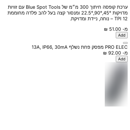
ערכת קופסה חיתוך 300 מ״מ של Blue Spot Tools עם זוויות
מדויקות 45°,90°,22.5° ומנסור קצה בעל להב פלדה מחוממת
12 TPI – נוחה, ניידת ומדויקת.
מ-
‏51.00 ‏₪
Add
PRO ELEC מפסק פחת נשלף 13A, IP66, 30mA
מ-
‏92.00 ‏₪
Add