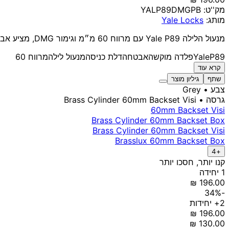
מק''ט:
YALP89DMGPB
מותג:
Yale Locks
מנעול הלילה Yale P89 עם מרווח 60 מ״מ וגימור DMG, מציע אבטחה גבוהה ונעילה אוטומטית לדלתות כניסה.
P89
Yale
פלדה מוקשה
אבטחה
דלת כניסה
מנעול לילה
מרווח 60
קרא עוד
שתף
גיליון מוצר
צבע
• Grey
גרסה
• Brass Cylinder 60mm Backset Visi
60mm Backset Visi
Brass Cylinder 60mm Backset Box
Brass Cylinder 60mm Backset Visi
Brasslux 60mm Backset Box
+4
קנו יותר, חסכו יותר
1 יחידה
-34%
2+ יחידות