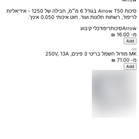
סיכות Arrow T50 בגודל 6 מ״מ, חבילה של 1250 - אידיאליות
לריפוד, רשתות חלונות ועוד. חוט איכותי 0.050 אינץ'.
Arrow
סיכות
ריפוד
כלי קיבוע
מ-
‏16.00 ‏₪
Add
MK מודול חשמל בריטי 3 פינים, 250V, 13A
מ-
‏71.00 ‏₪
Add