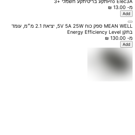
3A
Pro Elec
תקע בריטי
תקע חשמלי
+3
מ-
‏13.00 ‏₪
Add
MEAN WELL ספק כוח 5V 5A 25W, יציאת 2.1 מ״מ, עומד
בתקן Energy Efficiency Level
מ-
‏130.00 ‏₪
Add