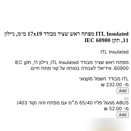
ITL Insulated מפתח ראש שציר מבודד 17x19 מ״מ, ניילון
11, תקן IEC 60900
ITL Insulated
מפתח ראש שציר מבודד ITL Insulated, ניילון 11, תקן IEC
60900. אידיאלי לעבודה בטוחה על קווי מתח חיים.
ITL
מבודד
חשמל
מקצועי
מ-
‏232.00 ‏₪
Add
ABUS מנעול פליז 65/40 מ״מ עם מפתח זהה (קוד 403)
מ-
‏52.00 ‏₪
Add