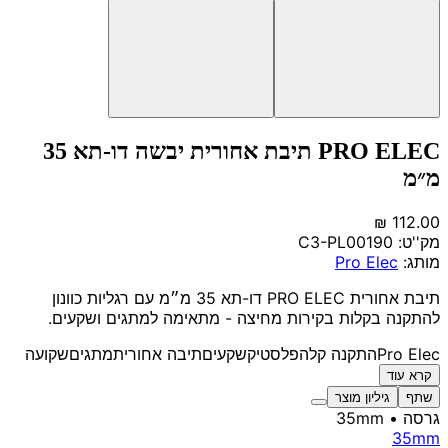
PRO ELEC תיבת אחורית יבשה דו-תא 35
מ״מ
מק''ט:
C3-PL00190
מותג:
Pro Elec
תיבת אחורית PRO ELEC דו-תא 35 מ״מ עם רגליות כוונון
להתקנה בקלות בקירות מחיצה - מתאימה למתגים ושקעים.
Pro Elec
התקנה קלה
פלסטיק
שקעים
תיבה אחורית
מתגים
שקועה
קרא עוד
שתף
גיליון מוצר
גרסה
• 35mm
35mm