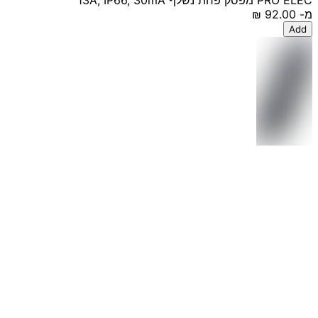
PRO ELEC מפסק פחת נשלף 13A, IP66, 30mA
מ-
‏92.00 ‏₪
Add