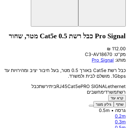
Pro Signal כבל רשת Cat5e 0.5 מטר, שחור
מק''ט:
C3-AV18670
מותג:
Pro Signal
כבל רשת Cat5e באורך 0.5 מטר, בעל חיבור יציב ומהירויות עד
1Gbps. מושלם לבית ולמשרד.
ethernet
PRO SIGNAL
Cat5e
RJ45
ביתי
רשת
כבל
רשת
משרדי
מחשבים
קרא עוד
שתף
גיליון מוצר
גרסה
• 0.5m
0.2m
0.3m
0.5m