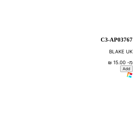
C3-AP03767
BLAKE UK
מ-
‏15.00 ‏₪
Add