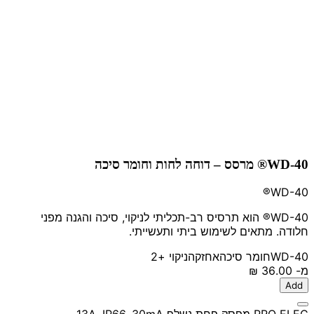
WD-40® מרסס – דוחה לחות וחומר סיכה
WD-40®
WD-40® הוא תרסיס רב-תכליתי לניקוי, סיכה והגנה מפני
חלודה. מתאים לשימוש ביתי ותעשייתי.
WD-40
חומר סיכה
אחזקה
ניקוי
+2
מ-
‏36.00 ‏₪
Add